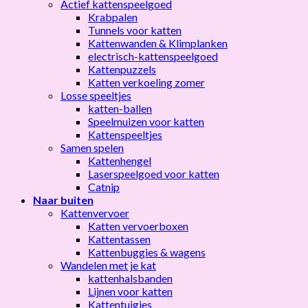
Actief kattenspeelgoed
Krabpalen
Tunnels voor katten
Kattenwanden & Klimplanken
electrisch-kattenspeelgoed
Kattenpuzzels
Katten verkoeling zomer
Losse speeltjes
katten-ballen
Speelmuizen voor katten
Kattenspeeltjes
Samen spelen
Kattenhengel
Laserspeelgoed voor katten
Catnip
Naar buiten
Kattenvervoer
Katten vervoerboxen
Kattentassen
Kattenbuggies & wagens
Wandelen met je kat
kattenhalsbanden
Lijnen voor katten
Kattentuigjes