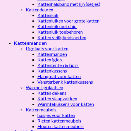
Kattenhalsband met lijn (setjes)
Kattendeuren
Kattenluik
Kattenluiken voor grote katten
Kattenluik met chip
Kattenluik toebehoren
Katten veiligheidsnetten
Kattenmanden
Ligplaats voor katten
Kattenmanden
Katten iglo’s
Kattententen & tipi s
Kattenkussens
Hangmat voor katten
Vensterbank kattenkussens
Warme ligplaatsen
Katten dekens
Katten slaapzakken
Warmtekussens voor katten
Kattenmeubels
huisjes voor katten
Rieten kattenmeubels
Houten kattenmeubels