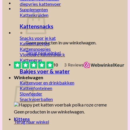
diepvries kattenvoer
Supplementen
Kattenkruiden
Kattensnacks
Snacks voor je kat
Geen producten in uw winkelwagen.
KattenKoekjes
Kattensnoepjes
Terug naar winkel
Vloeibare kattensnack
Kattengras
Bakjes voer & water
Winkelwagen
Kattenvoer en drinkbakken
Kattenfonteinen
Slowfeeder
Snackvoerballen
Geen producten in uw winkelwagen.
Kittens
Terug naar winkel