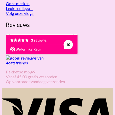
Onze merken
Leuke collega s
Volg onze vlogs
Revieuws
Pakketpost 6,49
Vanaf 45.00 gratis verzonden
Op voorraad=vandaag verzonden
V