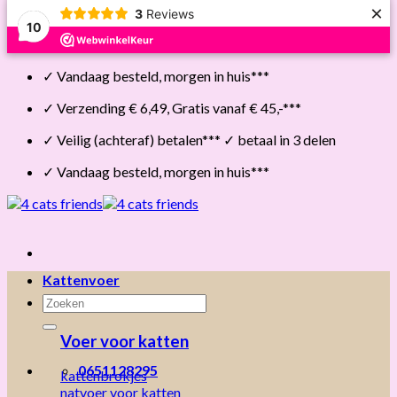
×
3
Reviews
10
Skip
✓ Vandaag besteld, morgen in huis***
to
content
✓ Verzending € 6,49, Gratis vanaf € 45,-***
✓ Veilig (achteraf) betalen*** ✓ betaal in 3 delen
✓ Vandaag besteld, morgen in huis***
Kattenvoer
Zoeken
naar:
Voer voor katten
0651128295
kattenbrokjes
natvoer voor katten