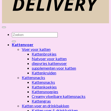
Zoeken
naar:
Kattenvoer
Voer voor katten
Kattenbrokjes
Natvoer voor katten
diepvries kattenvoer
supplementen voor katten
Kattenkruiden
Kattensnacks
Kattensnacks
Kattenkoekjes
Kattensnoepjes
Creamy vloeibare kattensnacks
Kattengras
Katten voer en drinkbakken
Katten voer & drinkbakken