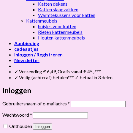
Katten dekens
Katten slaapzakken
Warmtekussens voor katten
Kattenmeubels
huisjes voor katten
Rieten kattenmeubels
Houten kattenmeubels
Aanbieding
cadeautjes
Inloggen / Registreren
Newsletter
✓ Verzending € 6,49, Gratis vanaf € 45,-***
✓ Veilig (achteraf) betalen*** ✓ betaal in 3 delen
Inloggen
Vereist
Gebruikersnaam of e-mailadres
*
Vereist
Wachtwoord
*
Onthouden
Inloggen