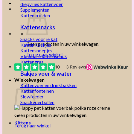
diepvries kattenvoer
Supplementen
Kattenkruiden
Kattensnacks
Snacks voor je kat
Geen producten in uw winkelwagen.
KattenKoekjes
Kattensnoepjes
Terug naar winkel
Vloeibare kattensnack
Kattengras
Bakjes voer & water
Winkelwagen
Kattenvoer en drinkbakken
Kattenfonteinen
Slowfeeder
Snackvoerballen
Geen producten in uw winkelwagen.
Kittens
Terug naar winkel