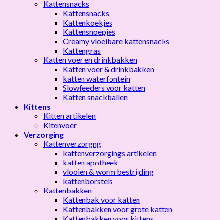
Kattensnacks
Kattensnacks
Kattenkoekjes
Kattensnoepjes
Creamy vloeibare kattensnacks
Kattengras
Katten voer en drinkbakken
Katten voer & drinkbakken
katten waterfontein
Slowfeeders voor katten
Katten snackballen
Kittens
Kitten artikelen
Kitenvoer
Verzorging
Kattenverzorgng
kattenverzorgings artikelen
katten apotheek
vlooien & worm bestrijding
kattenborstels
Kattenbakken
Kattenbak voor katten
Kattenbakken voor grote katten
Kattenbakken voor kittens