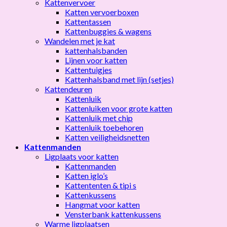
Kattenvervoer
Katten vervoerboxen
Kattentassen
Kattenbuggies & wagens
Wandelen met je kat
kattenhalsbanden
Lijnen voor katten
Kattentuigjes
Kattenhalsband met lijn (setjes)
Kattendeuren
Kattenluik
Kattenluiken voor grote katten
Kattenluik met chip
Kattenluik toebehoren
Katten veiligheidsnetten
Kattenmanden
Ligplaats voor katten
Kattenmanden
Katten iglo’s
Kattententen & tipi s
Kattenkussens
Hangmat voor katten
Vensterbank kattenkussens
Warme ligplaatsen