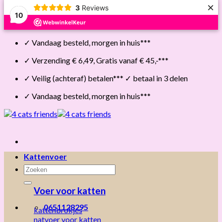
×
3
Reviews
10
Skip
✓ Vandaag besteld, morgen in huis***
to
content
✓ Verzending € 6,49, Gratis vanaf € 45,-***
✓ Veilig (achteraf) betalen*** ✓ betaal in 3 delen
✓ Vandaag besteld, morgen in huis***
Kattenvoer
Zoeken
naar:
Voer voor katten
0651128295
kattenbrokjes
natvoer voor katten