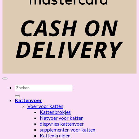
C
D
Zoeken
naar:
Kattenvoer
Voer voor katten
Kattenbrokjes
Natvoer voor katten
diepvries kattenvoer
supplementen voor katten
Kattenkruiden