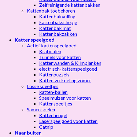
Zelfreinigende kattenbakken
Kattenbak toebehoren
Kattenbakvulling
kattenbakschepje
Kattenbak mat
Kattenbakzakken
Kattenspeelgoed
Actief kattenspeelgoed
Krabpalen
Tunnels voor katten
Kattenwanden & Klimplanken
electrisch-kattenspeelgoed
Kattenpuzzels
Katten verkoeling zomer
Losse speeltjes
katten-ballen
Speelmuizen voor katten
Kattenspeeltjes
Samen spelen
Kattenhengel
Laserspeelgoed voor katten
Catnip
Naar buiten