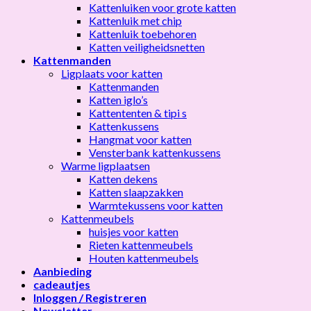
Kattenluiken voor grote katten
Kattenluik met chip
Kattenluik toebehoren
Katten veiligheidsnetten
Kattenmanden
Ligplaats voor katten
Kattenmanden
Katten iglo’s
Kattententen & tipi s
Kattenkussens
Hangmat voor katten
Vensterbank kattenkussens
Warme ligplaatsen
Katten dekens
Katten slaapzakken
Warmtekussens voor katten
Kattenmeubels
huisjes voor katten
Rieten kattenmeubels
Houten kattenmeubels
Aanbieding
cadeautjes
Inloggen / Registreren
Newsletter