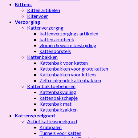
Kittens
Kitten artikelen
Kitenvoer
Verzorging
Kattenverzorgng
kattenverzorgings artikelen
katten apotheek
vlooien & worm bestrijding
kattenborstels
Kattenbakken
Kattenbak voor katten
Kattenbakken voor grote katten
Kattenbakken voor kittens
Zelfreinigende kattenbakken
Kattenbak toebehoren
Kattenbakvulling
kattenbakschepje
Kattenbak mat
Kattenbakzakken
Kattenspeelgoed
Actief kattenspeelgoed
Krabpalen
Tunnels voor katten