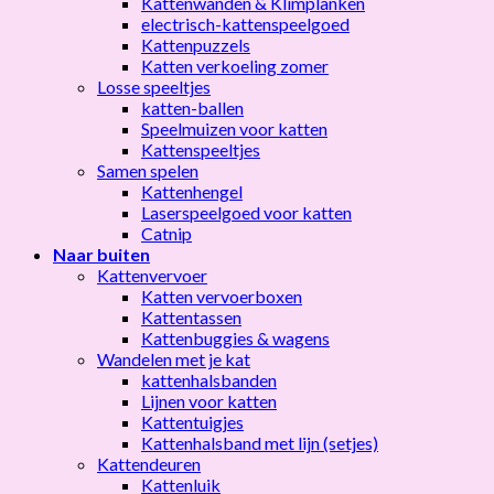
Kattenwanden & Klimplanken
electrisch-kattenspeelgoed
Kattenpuzzels
Katten verkoeling zomer
Losse speeltjes
katten-ballen
Speelmuizen voor katten
Kattenspeeltjes
Samen spelen
Kattenhengel
Laserspeelgoed voor katten
Catnip
Naar buiten
Kattenvervoer
Katten vervoerboxen
Kattentassen
Kattenbuggies & wagens
Wandelen met je kat
kattenhalsbanden
Lijnen voor katten
Kattentuigjes
Kattenhalsband met lijn (setjes)
Kattendeuren
Kattenluik