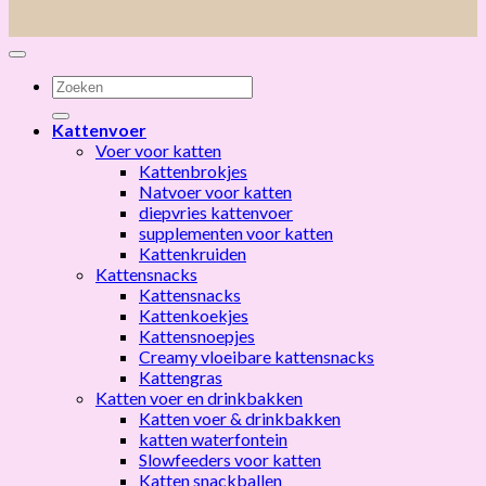
Zoeken
naar:
Kattenvoer
Voer voor katten
Kattenbrokjes
Natvoer voor katten
diepvries kattenvoer
supplementen voor katten
Kattenkruiden
Kattensnacks
Kattensnacks
Kattenkoekjes
Kattensnoepjes
Creamy vloeibare kattensnacks
Kattengras
Katten voer en drinkbakken
Katten voer & drinkbakken
katten waterfontein
Slowfeeders voor katten
Katten snackballen