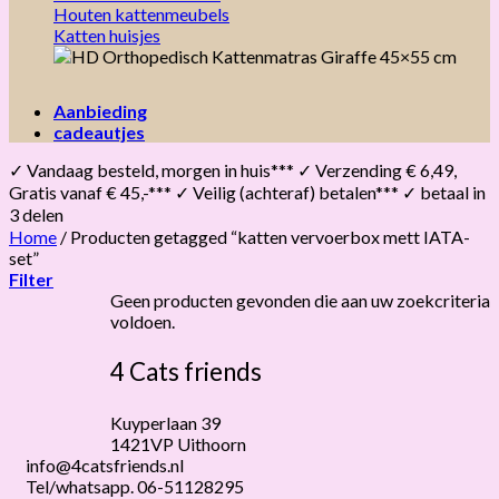
Houten kattenmeubels
Katten huisjes
Aanbieding
cadeautjes
✓ Vandaag besteld, morgen in huis*** ✓ Verzending € 6,49,
Gratis vanaf € 45,-*** ✓ Veilig (achteraf) betalen*** ✓ betaal in
3 delen
Home
/
Producten getagged “katten vervoerbox mett IATA-
set”
Filter
Geen producten gevonden die aan uw zoekcriteria
voldoen.
4 Cats friends
Kuyperlaan 39
1421VP Uithoorn
info@4catsfriends.nl
Tel/whatsapp. 06-51128295