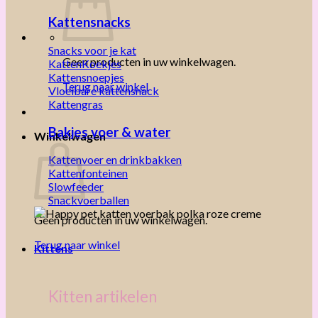
Kattensnacks
Snacks voor je kat
Geen producten in uw winkelwagen.
KattenKoekjes
Kattensnoepjes
Terug naar winkel
Vloeibare kattensnack
Kattengras
Bakjes voer & water
Winkelwagen
Kattenvoer en drinkbakken
Kattenfonteinen
Slowfeeder
Snackvoerballen
Geen producten in uw winkelwagen.
Terug naar winkel
Kittens
Kitten artikelen