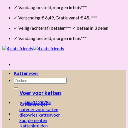
Skip
✓ Vandaag besteld, morgen in huis***
to
✓ Verzending € 6,49, Gratis vanaf € 45,-***
content
✓ Veilig (achteraf) betalen*** ✓ betaal in 3 delen
✓ Vandaag besteld, morgen in huis***
Kattenvoer
Zoeken
naar:
Voer voor katten
0651128295
kattenbrokjes
natvoer voor katten
diepvries kattenvoer
Supplementen
Kattenkruiden