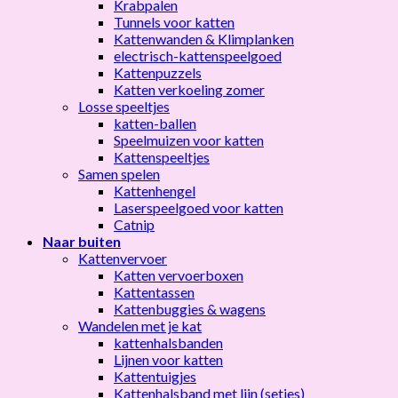
Krabpalen
Tunnels voor katten
Kattenwanden & Klimplanken
electrisch-kattenspeelgoed
Kattenpuzzels
Katten verkoeling zomer
Losse speeltjes
katten-ballen
Speelmuizen voor katten
Kattenspeeltjes
Samen spelen
Kattenhengel
Laserspeelgoed voor katten
Catnip
Naar buiten
Kattenvervoer
Katten vervoerboxen
Kattentassen
Kattenbuggies & wagens
Wandelen met je kat
kattenhalsbanden
Lijnen voor katten
Kattentuigjes
Kattenhalsband met lijn (setjes)