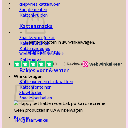
diepvries kattenvoer
Supplementen
Kattenkruiden
Kattensnacks
Snacks voor je kat
Geen producten in uw winkelwagen.
KattenKoekjes
Kattensnoepjes
Terug naar winkel
Vloeibare kattensnack
Kattengras
Bakjes voer & water
Winkelwagen
Kattenvoer en drinkbakken
Kattenfonteinen
Slowfeeder
Snackvoerballen
Geen producten in uw winkelwagen.
Kittens
Terug naar winkel