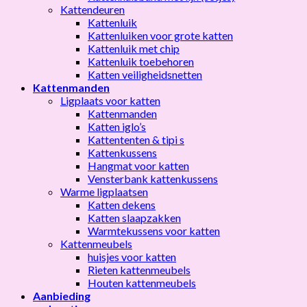
Kattendeuren
Kattenluik
Kattenluiken voor grote katten
Kattenluik met chip
Kattenluik toebehoren
Katten veiligheidsnetten
Kattenmanden
Ligplaats voor katten
Kattenmanden
Katten iglo’s
Kattententen & tipi s
Kattenkussens
Hangmat voor katten
Vensterbank kattenkussens
Warme ligplaatsen
Katten dekens
Katten slaapzakken
Warmtekussens voor katten
Kattenmeubels
huisjes voor katten
Rieten kattenmeubels
Houten kattenmeubels
Aanbieding