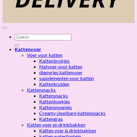
Zoeken
naar:
Kattenvoer
Voer voor katten
Kattenbrokjes
Natvoer voor katten
diepvries kattenvoer
supplementen voor katten
Kattenkruiden
Kattensnacks
Kattensnacks
Kattenkoekjes
Kattensnoepjes
Creamy vloeibare kattensnacks
Kattengras
Katten voer en drinkbakken
Katten voer & drinkbakken
katten waterfontein