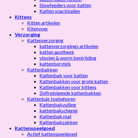
Slowfeeders voor katten
Katten snackballen
Kittens
Kitten artikelen
Kitenvoer
Verzorging
Kattenverzorgng
kattenverzorgings artikelen
katten apotheek
vlooien & worm bestrijding
kattenborstels
Kattenbakken
Kattenbak voor katten
Kattenbakken voor grote katten
Kattenbakken voor kittens
Zelfreinigende kattenbakken
Kattenbak toebehoren
Kattenbakvulling
kattenbakschepje
Kattenbak mat
Kattenbakzakken
Kattenspeelgoed
Actief kattenspeelgoed