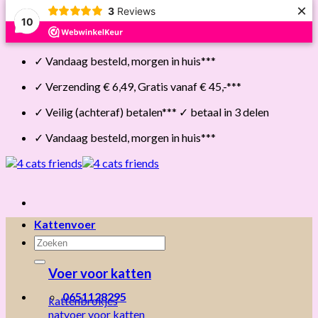
×
3
Reviews
10
Skip
✓ Vandaag besteld, morgen in huis***
to
content
✓ Verzending € 6,49, Gratis vanaf € 45,-***
✓ Veilig (achteraf) betalen*** ✓ betaal in 3 delen
✓ Vandaag besteld, morgen in huis***
Kattenvoer
Zoeken
naar:
Voer voor katten
0651128295
kattenbrokjes
natvoer voor katten