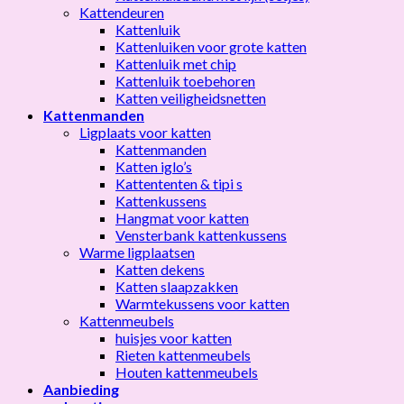
Kattendeuren
Kattenluik
Kattenluiken voor grote katten
Kattenluik met chip
Kattenluik toebehoren
Katten veiligheidsnetten
Kattenmanden
Ligplaats voor katten
Kattenmanden
Katten iglo’s
Kattententen & tipi s
Kattenkussens
Hangmat voor katten
Vensterbank kattenkussens
Warme ligplaatsen
Katten dekens
Katten slaapzakken
Warmtekussens voor katten
Kattenmeubels
huisjes voor katten
Rieten kattenmeubels
Houten kattenmeubels
Aanbieding