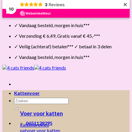
×
3
Reviews
10
Skip
✓ Vandaag besteld, morgen in huis***
to
content
✓ Verzending € 6,49, Gratis vanaf € 45,-***
✓ Veilig (achteraf) betalen*** ✓ betaal in 3 delen
✓ Vandaag besteld, morgen in huis***
Kattenvoer
Zoeken
naar:
Voer voor katten
0651128295
kattenbrokjes
natvoer voor katten