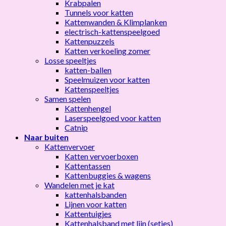
Krabpalen
Tunnels voor katten
Kattenwanden & Klimplanken
electrisch-kattenspeelgoed
Kattenpuzzels
Katten verkoeling zomer
Losse speeltjes
katten-ballen
Speelmuizen voor katten
Kattenspeeltjes
Samen spelen
Kattenhengel
Laserspeelgoed voor katten
Catnip
Naar buiten
Kattenvervoer
Katten vervoerboxen
Kattentassen
Kattenbuggies & wagens
Wandelen met je kat
kattenhalsbanden
Lijnen voor katten
Kattentuigjes
Kattenhalsband met lijn (setjes)