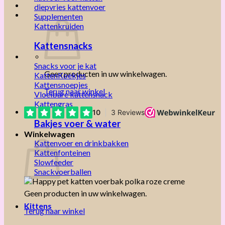
diepvries kattenvoer
Supplementen
Kattenkruiden
Kattensnacks
Snacks voor je kat
Geen producten in uw winkelwagen.
KattenKoekjes
Kattensnoepjes
Terug naar winkel
Vloeibare kattensnack
Kattengras
Bakjes voer & water
Winkelwagen
Kattenvoer en drinkbakken
Kattenfonteinen
Slowfeeder
Snackvoerballen
Geen producten in uw winkelwagen.
Kittens
Terug naar winkel