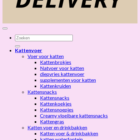
Zoeken
naar:
Kattenvoer
Voer voor katten
Kattenbrokjes
Natvoer voor katten
diepvries kattenvoer
supplementen voor katten
Kattenkruiden
Kattensnacks
Kattensnacks
Kattenkoekjes
Kattensnoepjes
Creamy vloeibare kattensnacks
Kattengras
Katten voer en drinkbakken
Katten voer & drinkbakken
katten waterfontein