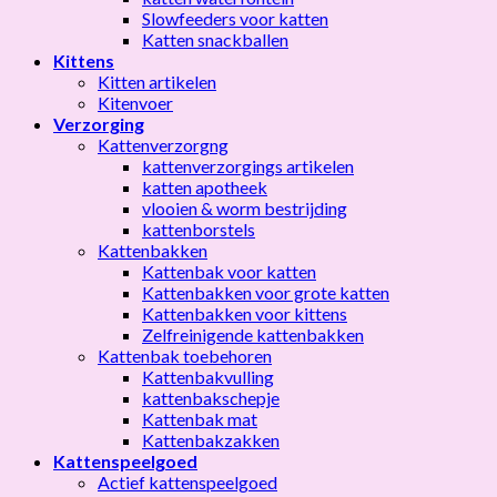
Slowfeeders voor katten
Katten snackballen
Kittens
Kitten artikelen
Kitenvoer
Verzorging
Kattenverzorgng
kattenverzorgings artikelen
katten apotheek
vlooien & worm bestrijding
kattenborstels
Kattenbakken
Kattenbak voor katten
Kattenbakken voor grote katten
Kattenbakken voor kittens
Zelfreinigende kattenbakken
Kattenbak toebehoren
Kattenbakvulling
kattenbakschepje
Kattenbak mat
Kattenbakzakken
Kattenspeelgoed
Actief kattenspeelgoed