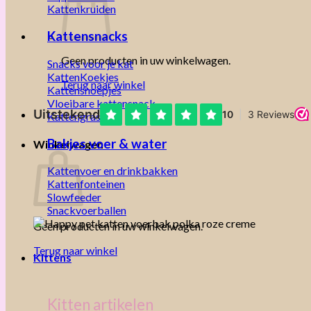
Kattenkruiden
Kattensnacks
Geen producten in uw winkelwagen.
Snacks voor je kat
KattenKoekjes
Terug naar winkel
Kattensnoepjes
Vloeibare kattensnack
Kattengras
Bakjes voer & water
Winkelwagen
Kattenvoer en drinkbakken
Kattenfonteinen
Slowfeeder
Snackvoerballen
Geen producten in uw winkelwagen.
Terug naar winkel
Kittens
Kitten artikelen