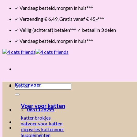
Skip
✓ Vandaag besteld, morgen in huis***
to
✓ Verzending € 6,49, Gratis vanaf € 45,-***
content
✓ Veilig (achteraf) betalen*** ✓ betaal in 3 delen
✓ Vandaag besteld, morgen in huis***
Kattenvoer
Zoeken
naar:
Voer voor katten
0651128295
kattenbrokjes
natvoer voor katten
diepvries kattenvoer
Supplementen