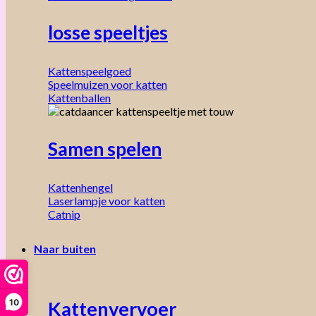
losse speeltjes
Kattenspeelgoed
Speelmuizen voor katten
Kattenballen
Samen spelen
Kattenhengel
Laserlampje voor katten
Catnip
Naar buiten
10
Kattenvervoer