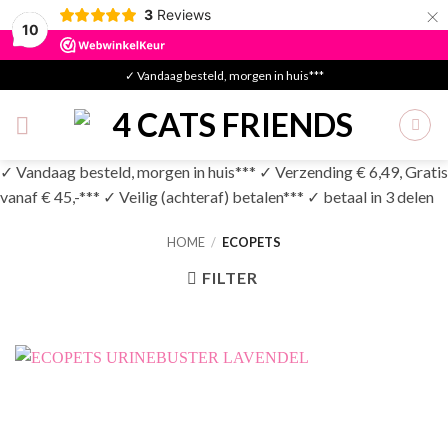
×
3
Reviews
10
Skip
✓ Vandaag besteld, morgen in huis***
to
content
✓ Vandaag besteld, morgen in huis*** ✓ Verzending € 6,49, Gratis
vanaf € 45,-*** ✓ Veilig (achteraf) betalen*** ✓ betaal in 3 delen
HOME
/
ECOPETS
FILTER