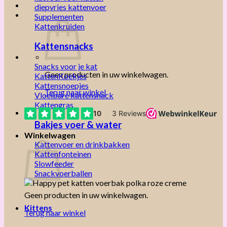
diepvries kattenvoer
Supplementen
Kattenkruiden
Kattensnacks
Snacks voor je kat
Geen producten in uw winkelwagen.
KattenKoekjes
Kattensnoepjes
Terug naar winkel
Vloeibare kattensnack
Kattengras
Bakjes voer & water
Winkelwagen
Kattenvoer en drinkbakken
Kattenfonteinen
Slowfeeder
Snackvoerballen
Geen producten in uw winkelwagen.
Kittens
Terug naar winkel