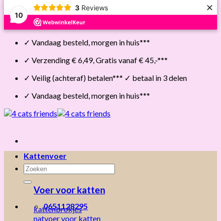
×
3
Reviews
10
Skip
✓ Vandaag besteld, morgen in huis***
to
content
✓ Verzending € 6,49, Gratis vanaf € 45,-***
✓ Veilig (achteraf) betalen*** ✓ betaal in 3 delen
✓ Vandaag besteld, morgen in huis***
Kattenvoer
Zoeken
naar:
Voer voor katten
0651128295
kattenbrokjes
natvoer voor katten