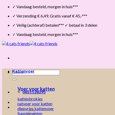
Skip
✓ Vandaag besteld, morgen in huis***
to
✓ Verzending € 6,49, Gratis vanaf € 45,-***
content
✓ Veilig (achteraf) betalen*** ✓ betaal in 3 delen
✓ Vandaag besteld, morgen in huis***
Kattenvoer
Zoeken
naar:
Voer voor katten
0651128295
kattenbrokjes
natvoer voor katten
diepvries kattenvoer
Supplementen