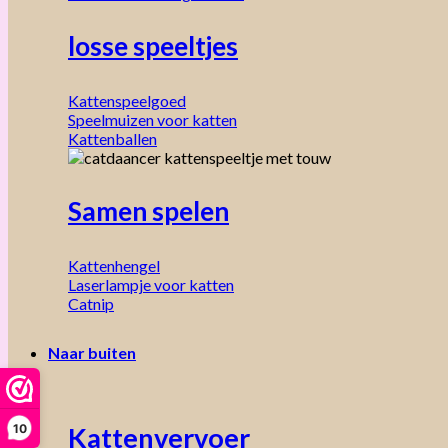
losse speeltjes
Kattenspeelgoed
Speelmuizen voor katten
Kattenballen
Samen spelen
Kattenhengel
Laserlampje voor katten
Catnip
Naar buiten
10
Kattenvervoer