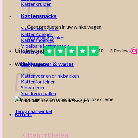
Kattenkruiden
Kattensnacks
Geen producten in uw winkelwagen.
Snacks voor je kat
KattenKoekjes
Terug naar winkel
Kattensnoepjes
Vloeibare kattensnack
Kattengras
Bakjes voer & water
Winkelwagen
Kattenvoer en drinkbakken
Kattenfonteinen
Slowfeeder
Snackvoerballen
Geen producten in uw winkelwagen.
Terug naar winkel
Kittens
Kitten artikelen