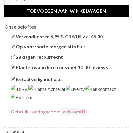
TOEVOEGEN AAN WINKELWAGEN
Onze beloftes
✅ Verzendkosten 5,95 & GRATIS v.a. 45.00
Brievenbus verzendingen zijn 3,95, een pakket 5,95 en
✅ Op voorraad = morgen al in huis
bestellingen v.a. 45,00 worden gratis verzonden.
Als het product op voorraad is en je bestelt vóór 13:00,
✅ 28 dagen retourrecht
wordt het
vandaag nog verzonden
.
Niet tevreden? Geen probleem! Je hebt
28 dagen
de tijd
✅ Klanten waarderen ons met 10.00 reviews
om te retourneren.
Onze klanten beoordelen ons gemiddeld met
9,2 bij
✅ Betaal veilig met o.a.:
webkeur
Gebruik kortingscode:
welkom01
SKU:
410578