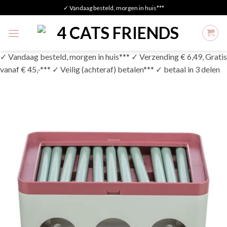
Skip
✓ Vandaag besteld, morgen in huis***
to
content
✓ Vandaag besteld, morgen in huis*** ✓ Verzending € 6,49, Gratis
vanaf € 45,-*** ✓ Veilig (achteraf) betalen*** ✓ betaal in 3 delen