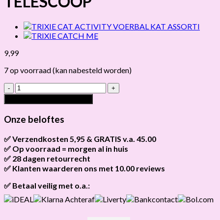
TELESCOOP
9,99
7 op voorraad (kan nabesteld worden)
TRIXIE
KATTENHENGEL
Toevoegen aan winkelwagen
TELESCOOP
hoeveelheid
Onze beloftes
✅ Verzendkosten 5,95 & GRATIS v.a. 45.00
✅ Op voorraad = morgen al in huis
Brievenbus verzendingen zijn 3,95, een pakket 5,95 en
bestellingen v.a. 45,00 worden gratis verzonden.
✅ 28 dagen retourrecht
Als het product op voorraad is en je bestelt vóór 13:00, wordt
het
vandaag nog verzonden
.
✅ Klanten waarderen ons met 10.00 reviews
Niet tevreden? Geen probleem! Je hebt
28 dagen
de tijd om te
retourneren.
Onze klanten beoordelen ons gemiddeld met
9,2 bij webkeur
✅ Betaal veilig met o.a.: