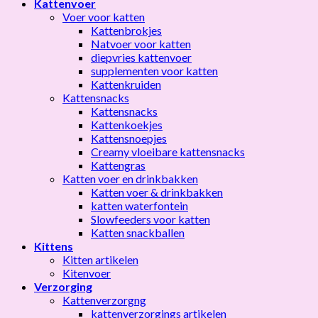
Kattenvoer
Voer voor katten
Kattenbrokjes
Natvoer voor katten
diepvries kattenvoer
supplementen voor katten
Kattenkruiden
Kattensnacks
Kattensnacks
Kattenkoekjes
Kattensnoepjes
Creamy vloeibare kattensnacks
Kattengras
Katten voer en drinkbakken
Katten voer & drinkbakken
katten waterfontein
Slowfeeders voor katten
Katten snackballen
Kittens
Kitten artikelen
Kitenvoer
Verzorging
Kattenverzorgng
kattenverzorgings artikelen