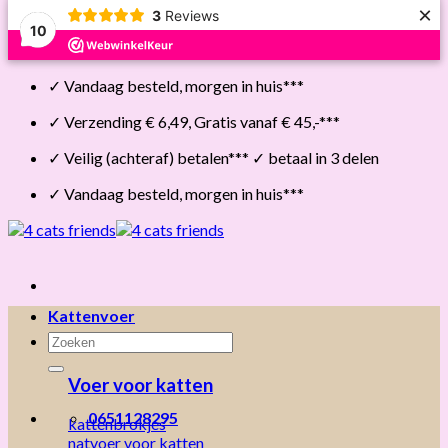
×
3
Reviews
10
Skip
✓ Vandaag besteld, morgen in huis***
to
content
✓ Verzending € 6,49, Gratis vanaf € 45,-***
✓ Veilig (achteraf) betalen*** ✓ betaal in 3 delen
✓ Vandaag besteld, morgen in huis***
Kattenvoer
Zoeken
naar:
Voer voor katten
0651128295
kattenbrokjes
natvoer voor katten