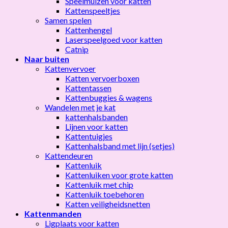
Speelmuizen voor katten
Kattenspeeltjes
Samen spelen
Kattenhengel
Laserspeelgoed voor katten
Catnip
Naar buiten
Kattenvervoer
Katten vervoerboxen
Kattentassen
Kattenbuggies & wagens
Wandelen met je kat
kattenhalsbanden
Lijnen voor katten
Kattentuigjes
Kattenhalsband met lijn (setjes)
Kattendeuren
Kattenluik
Kattenluiken voor grote katten
Kattenluik met chip
Kattenluik toebehoren
Katten veiligheidsnetten
Kattenmanden
Ligplaats voor katten