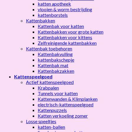
katten apotheek
vlooien & worm bestrijding
kattenborstels
Kattenbakken
Kattenbak voor katten
Kattenbakken voor grote katten
Kattenbakken voor kittens
Zelfreinigende kattenbakken
Kattenbak toebehoren
Kattenbakvulling
kattenbakschepje
Kattenbak mat
Kattenbakzakken
Kattenspeelgoed
Actief kattenspeelgoed
Krabpalen
Tunnels voor katten
Kattenwanden & Klimplanken
electrisch-kattenspeelgoed
Kattenpuzzels
Katten verkoeling zomer
Losse speeltjes
katten-ballen