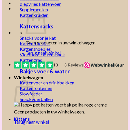
diepvries kattenvoer
Supplementen
Kattenkruiden
Kattensnacks
Snacks voor je kat
Geen producten in uw winkelwagen.
KattenKoekjes
Kattensnoepjes
Terug naar winkel
Vloeibare kattensnack
Kattengras
Bakjes voer & water
Winkelwagen
Kattenvoer en drinkbakken
Kattenfonteinen
Slowfeeder
Snackvoerballen
Geen producten in uw winkelwagen.
Kittens
Terug naar winkel