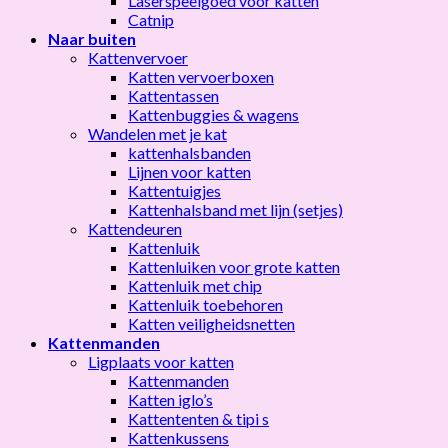
Laserspeelgoed voor katten
Catnip
Naar buiten
Kattenvervoer
Katten vervoerboxen
Kattentassen
Kattenbuggies & wagens
Wandelen met je kat
kattenhalsbanden
Lijnen voor katten
Kattentuigjes
Kattenhalsband met lijn (setjes)
Kattendeuren
Kattenluik
Kattenluiken voor grote katten
Kattenluik met chip
Kattenluik toebehoren
Katten veiligheidsnetten
Kattenmanden
Ligplaats voor katten
Kattenmanden
Katten iglo’s
Kattententen & tipi s
Kattenkussens