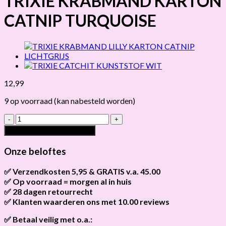
TRIXIE KRABMAND KARTON
CATNIP TURQUOISE
12,99
9 op voorraad (kan nabesteld worden)
TRIXIE
KRABMAND
Toevoegen aan winkelwagen
KARTON
CATNIP
Onze beloftes
TURQUOISE
hoeveelheid
✅ Verzendkosten 5,95 & GRATIS v.a. 45.00
✅ Op voorraad = morgen al in huis
Brievenbus verzendingen zijn 3,95, een pakket 5,95 en
bestellingen v.a. 45,00 worden gratis verzonden.
✅ 28 dagen retourrecht
Als het product op voorraad is en je bestelt vóór 13:00, wordt
het
vandaag nog verzonden
.
✅ Klanten waarderen ons met 10.00 reviews
Niet tevreden? Geen probleem! Je hebt
28 dagen
de tijd om te
retourneren.
Onze klanten beoordelen ons gemiddeld met
9,2 bij webkeur
✅ Betaal veilig met o.a.: