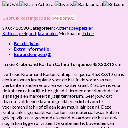
Gebruik kortingscode:
welkom01
SKU:
410580
Categorieën:
Actief speelplezier
,
Kattenspeelgoed
,
krabpalen
Merknaam:
Trixie
Beschrijving
Extra informatie
Beoordelingen (0)
Trixie Krabmand Karton Catnip Turquoise
45X33X
12 cm
De Trixie Krabmand Karton Catnip Turquoise 45X33X12 cm is
een kartonnen krabplank voor de kat, in de vorm van een
vierkante mand en voorzien van kattenkruid. Krabben is voor
de kat een natuurlijke bezigheid. Hiermee onderhoudt de kat
zijn nagels en markeert hij zijn territorium. Geef jouw kat
daarom voldoende krabmogelijkheden in huis om te
voorkomen dat hij of zij aan jouw meubilair begint. Deze
krabplank is gemaakt van karton, een materiaal waar katten
gek op zijn, en is gevormd als mand, waardoor de kat er ook
nog in kan liggen of zitten. De krabmand is bovendien van