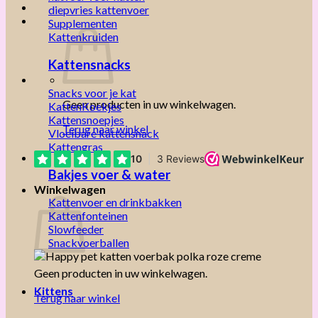
diepvries kattenvoer
Supplementen
Kattenkruiden
Kattensnacks
Snacks voor je kat
Geen producten in uw winkelwagen.
KattenKoekjes
Kattensnoepjes
Terug naar winkel
Vloeibare kattensnack
Kattengras
Bakjes voer & water
Winkelwagen
Kattenvoer en drinkbakken
Kattenfonteinen
Slowfeeder
Snackvoerballen
Geen producten in uw winkelwagen.
Kittens
Terug naar winkel