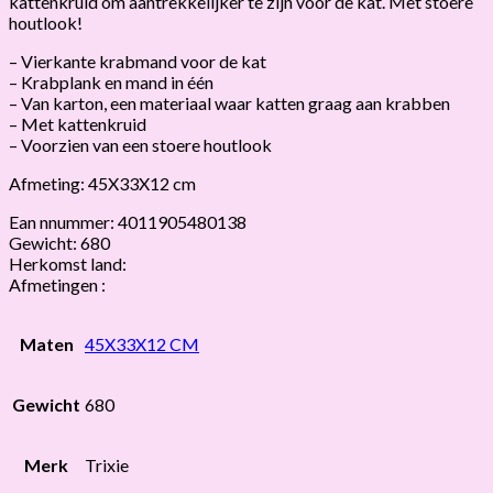
kattenkruid om aantrekkelijker te zijn voor de kat. Met stoere
houtlook!
– Vierkante krabmand voor de kat
– Krabplank en mand in één
– Van karton, een materiaal waar katten graag aan krabben
– Met kattenkruid
– Voorzien van een stoere houtlook
Afmeting: 45X33X12 cm
Ean nnummer: 4011905480138
Gewicht: 680
Herkomst land:
Afmetingen :
Maten
45X33X12 CM
Gewicht
680
Merk
Trixie