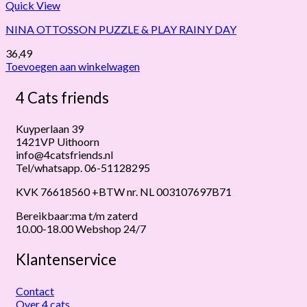
Quick View
NINA OTTOSSON PUZZLE & PLAY RAINY DAY
36,49
Toevoegen aan winkelwagen
4 Cats friends
Kuyperlaan 39
1421VP Uithoorn
info@4catsfriends.nl
Tel/whatsapp. 06-51128295
KVK 76618560 +BTW nr. NL 003107697B71
Bereikbaar:ma t/m zaterd
10.00-18.00 Webshop 24/7
Klantenservice
Contact
Over 4 cats