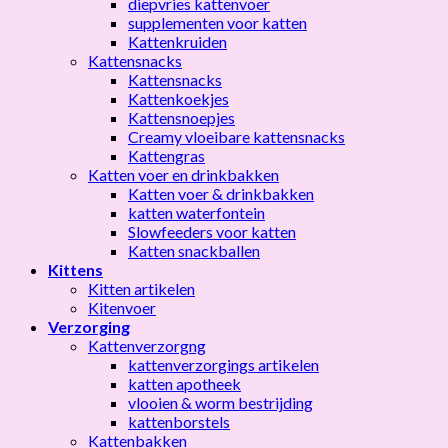
diepvries kattenvoer
supplementen voor katten
Kattenkruiden
Kattensnacks
Kattensnacks
Kattenkoekjes
Kattensnoepjes
Creamy vloeibare kattensnacks
Kattengras
Katten voer en drinkbakken
Katten voer & drinkbakken
katten waterfontein
Slowfeeders voor katten
Katten snackballen
Kittens
Kitten artikelen
Kitenvoer
Verzorging
Kattenverzorgng
kattenverzorgings artikelen
katten apotheek
vlooien & worm bestrijding
kattenborstels
Kattenbakken