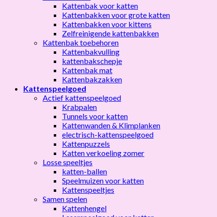
Kattenbak voor katten
Kattenbakken voor grote katten
Kattenbakken voor kittens
Zelfreinigende kattenbakken
Kattenbak toebehoren
Kattenbakvulling
kattenbakschepje
Kattenbak mat
Kattenbakzakken
Kattenspeelgoed
Actief kattenspeelgoed
Krabpalen
Tunnels voor katten
Kattenwanden & Klimplanken
electrisch-kattenspeelgoed
Kattenpuzzels
Katten verkoeling zomer
Losse speeltjes
katten-ballen
Speelmuizen voor katten
Kattenspeeltjes
Samen spelen
Kattenhengel