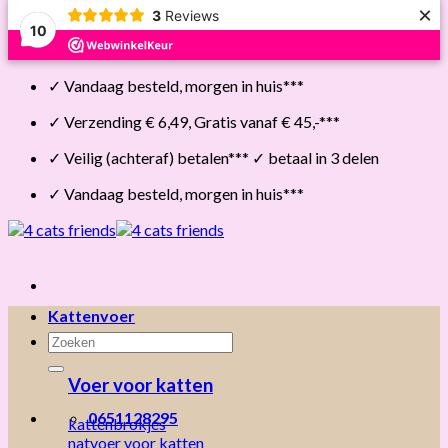
×
3
Reviews
10
Skip
✓ Vandaag besteld, morgen in huis***
to
content
✓ Verzending € 6,49, Gratis vanaf € 45,-***
✓ Veilig (achteraf) betalen*** ✓ betaal in 3 delen
✓ Vandaag besteld, morgen in huis***
Kattenvoer
Zoeken
naar:
Voer voor katten
0651128295
kattenbrokjes
natvoer voor katten