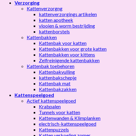
Verzorging
Kattenverzorgng
kattenverzorgings artikelen
katten apotheek
vlooien & worm bestrijding
kattenborstels
Kattenbakken
Kattenbak voor katten
Kattenbakken voor grote katten
Kattenbakken voor kittens
Zelfreinigende kattenbakken
Kattenbak toebehoren
Kattenbakvulling
kattenbakschepje
Kattenbak mat
Kattenbakzakken
Kattenspeelgoed
Actief kattenspeelgoed
Krabpalen
Tunnels voor katten
Kattenwanden & Klimplanken
electrisch-kattenspeelgoed
Kattenpuzzels
Katten verkoeling zomer