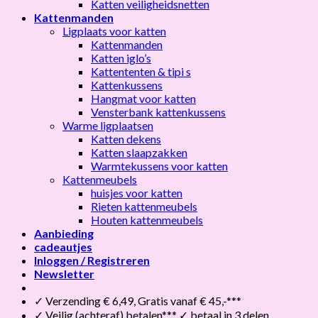
Katten veiligheidsnetten
Kattenmanden
Ligplaats voor katten
Kattenmanden
Katten iglo’s
Kattententen & tipi s
Kattenkussens
Hangmat voor katten
Vensterbank kattenkussens
Warme ligplaatsen
Katten dekens
Katten slaapzakken
Warmtekussens voor katten
Kattenmeubels
huisjes voor katten
Rieten kattenmeubels
Houten kattenmeubels
Aanbieding
cadeautjes
Inloggen / Registreren
Newsletter
✓ Verzending € 6,49, Gratis vanaf € 45,-***
✓ Veilig (achteraf) betalen*** ✓ betaal in 3 delen