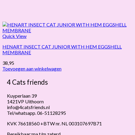
Quick View
HENART INSECT CAT JUNIOR WITH HEM EGGSHELL
MEMBRANE
38,95
Toevoegen aan winkelwagen
4 Cats friends
Kuyperlaan 39
1421VP Uithoorn
info@4catsfriends.nl
Tel/whatsapp. 06-51128295
KVK 76618560 +BTW nr. NL 003107697B71
Bereikbaar:ma t/m zaterd