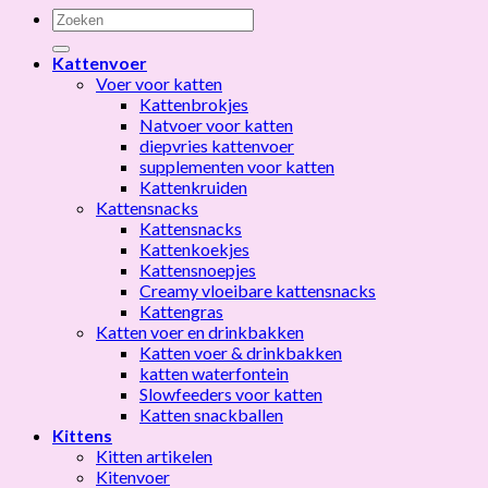
Zoeken
naar:
Kattenvoer
Voer voor katten
Kattenbrokjes
Natvoer voor katten
diepvries kattenvoer
supplementen voor katten
Kattenkruiden
Kattensnacks
Kattensnacks
Kattenkoekjes
Kattensnoepjes
Creamy vloeibare kattensnacks
Kattengras
Katten voer en drinkbakken
Katten voer & drinkbakken
katten waterfontein
Slowfeeders voor katten
Katten snackballen
Kittens
Kitten artikelen
Kitenvoer