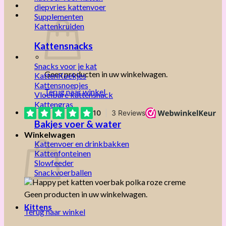
diepvries kattenvoer
Supplementen
Kattenkruiden
Kattensnacks
Snacks voor je kat
Geen producten in uw winkelwagen.
KattenKoekjes
Kattensnoepjes
Terug naar winkel
Vloeibare kattensnack
Kattengras
Bakjes voer & water
Winkelwagen
Kattenvoer en drinkbakken
Kattenfonteinen
Slowfeeder
Snackvoerballen
Geen producten in uw winkelwagen.
Kittens
Terug naar winkel