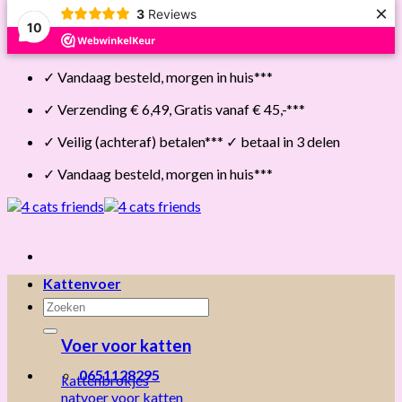
×
3
Reviews
10
Skip
✓ Vandaag besteld, morgen in huis***
to
content
✓ Verzending € 6,49, Gratis vanaf € 45,-***
✓ Veilig (achteraf) betalen*** ✓ betaal in 3 delen
✓ Vandaag besteld, morgen in huis***
Kattenvoer
Zoeken
naar:
Voer voor katten
0651128295
kattenbrokjes
natvoer voor katten