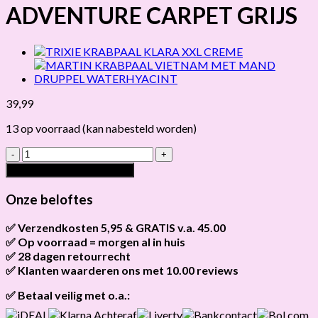
ADVENTURE CARPET GRIJS
39,99
13 op voorraad (kan nabesteld worden)
TRIXIE
CAT
Toevoegen aan winkelwagen
ACTIVITY
ADVENTURE
Onze beloftes
CARPET
GRIJS
✅ Verzendkosten 5,95 & GRATIS v.a. 45.00
hoeveelheid
✅ Op voorraad = morgen al in huis
Brievenbus verzendingen zijn 3,95, een pakket 5,95 en
bestellingen v.a. 45,00 worden gratis verzonden.
✅ 28 dagen retourrecht
Als het product op voorraad is en je bestelt vóór 13:00, wordt
het
vandaag nog verzonden
.
✅ Klanten waarderen ons met 10.00 reviews
Niet tevreden? Geen probleem! Je hebt
28 dagen
de tijd om te
retourneren.
Onze klanten beoordelen ons gemiddeld met
9,2 bij webkeur
✅ Betaal veilig met o.a.: