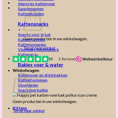
diepvries kattenvoer
Supplementen
Kattenkruiden
Kattensnacks
Snacks voor je kat
Geen producten in uw winkelwagen.
KattenKoekjes
Kattensnoepjes
Terug naar winkel
Vloeibare kattensnack
Kattengras
Bakjes voer & water
Winkelwagen
Kattenvoer en drinkbakken
Kattenfonteinen
Slowfeeder
Snackvoerballen
Geen producten in uw winkelwagen.
Kittens
Terug naar winkel