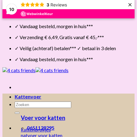
×
3
Reviews
10
Skip
✓ Vandaag besteld, morgen in huis***
to
content
✓ Verzending € 6,49, Gratis vanaf € 45,-***
✓ Veilig (achteraf) betalen*** ✓ betaal in 3 delen
✓ Vandaag besteld, morgen in huis***
Kattenvoer
Zoeken
naar:
Voer voor katten
0651128295
kattenbrokjes
natvoer voor katten