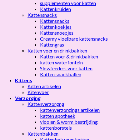
supplementen voor katten
Kattenkruiden
Kattensnacks
Kattensnacks
Kattenkoekjes
Kattensnoepjes
Creamy vloeibare kattensnacks
Kattengras
Katten voer en drinkbakken
Katten voer & drinkbakken
katten waterfontein
Slowfeeders voor katten
Katten snackballen
Kittens
Kitten artikelen
Kitenvoer
Verzorging
Kattenverzorgng
kattenverzorgings artikelen
katten apotheek
vlooien & worm bestrijding
kattenborstels
Kattenbakken
Kattenbak voor katten