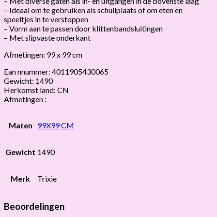
– Met diverse gaten als in- en uitgangen in de bovenste laag
– Ideaal om te gebruiken als schuilplaats of om eten en
speeltjes in te verstoppen
– Vorm aan te passen door klittenbandsluitingen
– Met slipvaste onderkant
Afmetingen: 99 x 99 cm
Ean nnummer: 4011905430065
Gewicht: 1490
Herkomst land: CN
Afmetingen :
Maten
99X99 CM
Gewicht
1490
Merk
Trixie
Beoordelingen