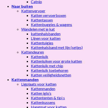
Catnip
Naar buiten
Kattenvervoer
Katten vervoerboxen
Kattentassen
Kattenbuggies & wagens
Wandelen met je kat
kattenhalsbanden
Lijnen voor katten
Kattentuigjes
Kattenhalsband met lijn (setjes)
Kattendeuren
Kattenluik
Kattenluiken voor grote katten
Kattenluik met chip
Kattenluik toebehoren
Katten veiligheidsnetten
Kattenmanden
Ligplaats voor katten
Kattenmanden
Katten iglo’s
Kattententen & tipi s
Kattenkussens
Hangmat voor katten