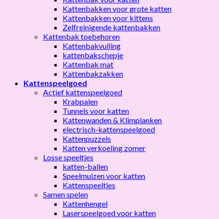
Kattenbakken voor grote katten
Kattenbakken voor kittens
Zelfreinigende kattenbakken
Kattenbak toebehoren
Kattenbakvulling
kattenbakschepje
Kattenbak mat
Kattenbakzakken
Kattenspeelgoed
Actief kattenspeelgoed
Krabpalen
Tunnels voor katten
Kattenwanden & Klimplanken
electrisch-kattenspeelgoed
Kattenpuzzels
Katten verkoeling zomer
Losse speeltjes
katten-ballen
Speelmuizen voor katten
Kattenspeeltjes
Samen spelen
Kattenhengel
Laserspeelgoed voor katten