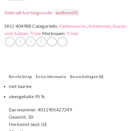
Gebruik kortingscode:
welkom01
SKU:
404988
Categorieën:
Kattensnacks
,
Kattenvoer
,
Snacks
voor katten
,
Trixie
Merknaam:
Trixie
Beschrijving
Extra informatie
Beoordelingen (0)
met taurine
vleesgehalte 95 %
Ean nnummer: 4011905427249
Gewicht: 30
Herkomst land: DE