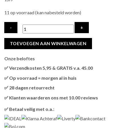
11 op voorraad (kan nabesteld worden)
TRIXIE
TOEVOEGEN AAN WINKELWAGEN
PREMIO
STICK
Onze beloftes
QUINTET
GEVOGELTE
✅ Verzendkosten 5,95 & GRATIS v.a. 45.00
/
Brievenbus verzendingen zijn 3,95, een pakket 5,95 en
✅ Op voorraad = morgen al in huis
LEVER
bestellingen v.a. 45,00 worden gratis verzonden.
Als het product op voorraad is en je bestelt vóór 13:00, wordt
hoeveelheid
✅ 28 dagen retourrecht
het
vandaag nog verzonden
.
Niet tevreden? Geen probleem! Je hebt
28 dagen
de tijd om te
✅ Klanten waarderen ons met 10.00 reviews
retourneren.
Onze klanten beoordelen ons gemiddeld met
9,2 bij webkeur
✅ Betaal veilig met o.a.: