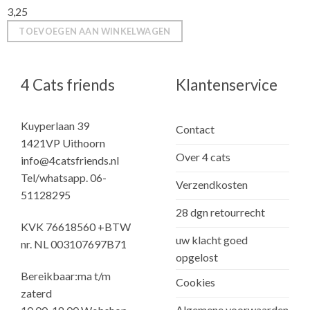
3,25
TOEVOEGEN AAN WINKELWAGEN
4 Cats friends
Klantenservice
Kuyperlaan 39
Contact
1421VP Uithoorn
Over 4 cats
info@4catsfriends.nl
Tel/whatsapp. 06-
Verzendkosten
51128295
28 dgn retourrecht
KVK 76618560 +BTW
uw klacht goed
nr. NL 003107697B71
opgelost
Bereikbaar:ma t/m
Cookies
zaterd
Algemene voorwaarden