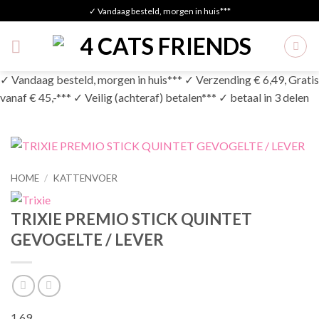
Skip
✓ Vandaag besteld, morgen in huis***
to
content
✓ Vandaag besteld, morgen in huis*** ✓ Verzending € 6,49, Gratis
vanaf € 45,-*** ✓ Veilig (achteraf) betalen*** ✓ betaal in 3 delen
HOME
/
KATTENVOER
TRIXIE PREMIO STICK QUINTET
GEVOGELTE / LEVER
1,69