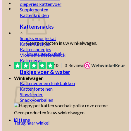
diepvries kattenvoer
Supplementen
Kattenkruiden
Kattensnacks
Snacks voor je kat
Geen producten in uw winkelwagen.
KattenKoekjes
Kattensnoepjes
Terug naar winkel
Vloeibare kattensnack
Kattengras
Bakjes voer & water
Winkelwagen
Kattenvoer en drinkbakken
Kattenfonteinen
Slowfeeder
Snackvoerballen
Geen producten in uw winkelwagen.
Kittens
Terug naar winkel