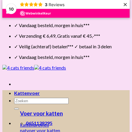
×
3
Reviews
10
Skip
✓ Vandaag besteld, morgen in huis***
to
content
✓ Verzending € 6,49, Gratis vanaf € 45,-***
✓ Veilig (achteraf) betalen*** ✓ betaal in 3 delen
✓ Vandaag besteld, morgen in huis***
Kattenvoer
Zoeken
naar:
Voer voor katten
0651128295
kattenbrokjes
natvoer voor katten