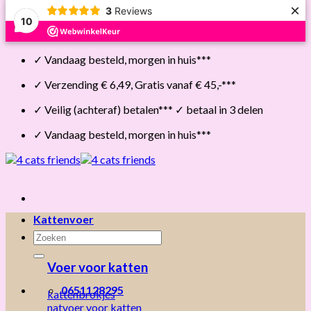
×
3
Reviews
10
Skip
✓ Vandaag besteld, morgen in huis***
to
content
✓ Verzending € 6,49, Gratis vanaf € 45,-***
✓ Veilig (achteraf) betalen*** ✓ betaal in 3 delen
✓ Vandaag besteld, morgen in huis***
Kattenvoer
Zoeken
naar:
Voer voor katten
0651128295
kattenbrokjes
natvoer voor katten