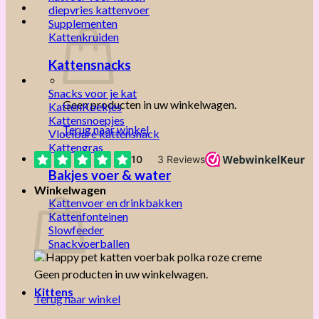
diepvries kattenvoer
Supplementen
Kattenkruiden
Kattensnacks
Snacks voor je kat
Geen producten in uw winkelwagen.
KattenKoekjes
Kattensnoepjes
Terug naar winkel
Vloeibare kattensnack
Kattengras
Bakjes voer & water
Winkelwagen
Kattenvoer en drinkbakken
Kattenfonteinen
Slowfeeder
Snackvoerballen
Geen producten in uw winkelwagen.
Kittens
Terug naar winkel