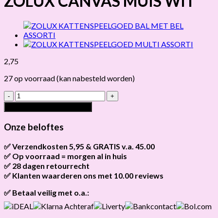
ZOLUX CANVAS MUIS WIT
2,75
27 op voorraad (kan nabesteld worden)
ZOLUX
CANVAS
Toevoegen aan winkelwagen
MUIS
WIT
Onze beloftes
hoeveelheid
✅ Verzendkosten 5,95 & GRATIS v.a. 45.00
✅ Op voorraad = morgen al in huis
Brievenbus verzendingen zijn 3,95, een pakket 5,95 en
bestellingen v.a. 45,00 worden gratis verzonden.
✅ 28 dagen retourrecht
Als het product op voorraad is en je bestelt vóór 13:00, wordt
het
vandaag nog verzonden
.
✅ Klanten waarderen ons met 10.00 reviews
Niet tevreden? Geen probleem! Je hebt
28 dagen
de tijd om te
retourneren.
Onze klanten beoordelen ons gemiddeld met
9,2 bij webkeur
✅ Betaal veilig met o.a.: