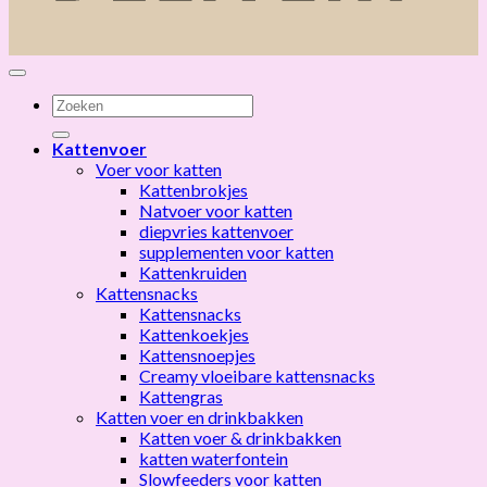
Zoeken
naar:
Kattenvoer
Voer voor katten
Kattenbrokjes
Natvoer voor katten
diepvries kattenvoer
supplementen voor katten
Kattenkruiden
Kattensnacks
Kattensnacks
Kattenkoekjes
Kattensnoepjes
Creamy vloeibare kattensnacks
Kattengras
Katten voer en drinkbakken
Katten voer & drinkbakken
katten waterfontein
Slowfeeders voor katten