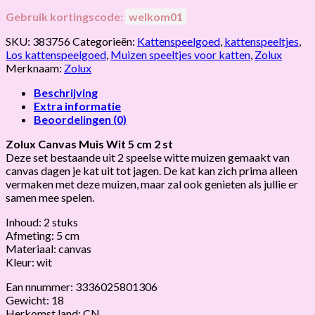
Gebruik kortingscode:
welkom01
SKU:
383756
Categorieën:
Kattenspeelgoed
,
kattenspeeltjes
,
Los kattenspeelgoed
,
Muizen speeltjes voor katten
,
Zolux
Merknaam:
Zolux
Beschrijving
Extra informatie
Beoordelingen (0)
Zolux Canvas Muis Wit 5 cm 2 st
Deze set bestaande uit 2 speelse witte muizen gemaakt van
canvas dagen je kat uit tot jagen. De kat kan zich prima alleen
vermaken met deze muizen, maar zal ook genieten als jullie er
samen mee spelen.
Inhoud: 2 stuks
Afmeting: 5 cm
Materiaal: canvas
Kleur: wit
Ean nnummer: 3336025801306
Gewicht: 18
Herkomst land: CN