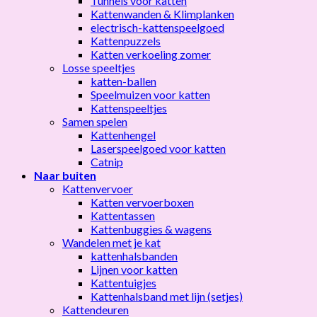
Tunnels voor katten
Kattenwanden & Klimplanken
electrisch-kattenspeelgoed
Kattenpuzzels
Katten verkoeling zomer
Losse speeltjes
katten-ballen
Speelmuizen voor katten
Kattenspeeltjes
Samen spelen
Kattenhengel
Laserspeelgoed voor katten
Catnip
Naar buiten
Kattenvervoer
Katten vervoerboxen
Kattentassen
Kattenbuggies & wagens
Wandelen met je kat
kattenhalsbanden
Lijnen voor katten
Kattentuigjes
Kattenhalsband met lijn (setjes)
Kattendeuren