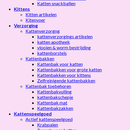
Katten snackballen
Kittens
Kitten artikelen
Kitenvoer
Verzorging
Kattenverzorgng
kattenverzorgings artikelen
katten apotheek
vlooien & worm bestrijding
kattenborstels
Kattenbakken
Kattenbak voor katten
Kattenbakken voor grote katten
Kattenbakken voor kittens
Zelfreinigende kattenbakken
Kattenbak toebehoren
Kattenbakvulling
kattenbakschepje
Kattenbak mat
Kattenbakzakken
Kattenspeelgoed
Actief kattenspeelgoed
Krabpalen