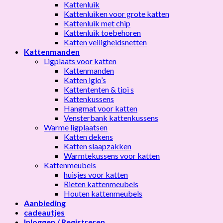
Kattenluik
Kattenluiken voor grote katten
Kattenluik met chip
Kattenluik toebehoren
Katten veiligheidsnetten
Kattenmanden
Ligplaats voor katten
Kattenmanden
Katten iglo’s
Kattententen & tipi s
Kattenkussens
Hangmat voor katten
Vensterbank kattenkussens
Warme ligplaatsen
Katten dekens
Katten slaapzakken
Warmtekussens voor katten
Kattenmeubels
huisjes voor katten
Rieten kattenmeubels
Houten kattenmeubels
Aanbieding
cadeautjes
Inloggen / Registreren