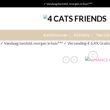
Skip
✓ Vandaag besteld, morgen in huis***
to
content
Kattenvoer
Kittens
Verzor
✓ Vandaag besteld, morgen in huis*** ✓ Verzending € 6,49, Gratis v