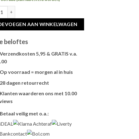
NCE CAT ADULT SENSITIVE SALMON hoeveelheid
OEVOEGEN AAN WINKELWAGEN
e beloftes
Verzendkosten 5,95 & GRATIS v.a.
.00
Brievenbus verzendingen zijn 3,95, een
Op voorraad = morgen al in huis
pakket 5,95 en bestellingen v.a. 45,00
Als het product op voorraad is en je
worden gratis verzonden.
28 dagen retourrecht
bestelt vóór 13:00, wordt het
vandaag
Niet tevreden? Geen probleem! Je hebt
nog verzonden
.
Klanten waarderen ons met 10.00
28 dagen
de tijd om te retourneren.
views
Onze klanten beoordelen ons gemiddeld
Betaal veilig met o.a.:
met
9,2 bij webkeur