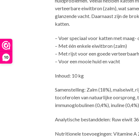
huidproblemen. Veelal hebben katten me
verteerbare eiwitbron (zalm), wat same
glanzende vacht. Daarnaast zijn de bro
katten.
– Voer speciaal voor katten met maag-
– Met één enkele eiwitbron (zalm)
– Met rijst voor een goede verteerbaar
10
– Voor een mooie huid en vacht
Inhoud: 10 kg
Samenstelling: Zalm (18%), maïseiwit, ri
tocoferolen van natuurlijke oorsprong, t
immunoglobulinen (0,4%), inuline (0,4%)
Analytische bestanddelen: Ruw eiwit 3
Nutritionele toevoegingen: Vitamine A 