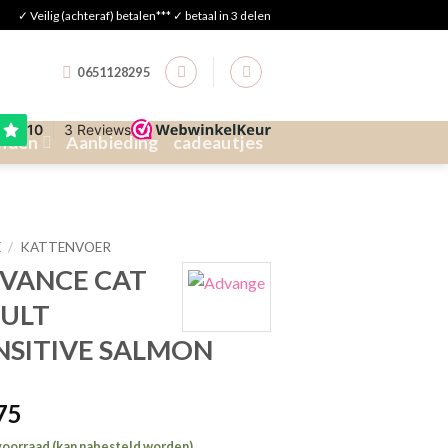
✓ Veilig (achteraf) betalen*** ✓ betaal in 3 delen
0651128295
nden
Aanbieding
cadeautjes
E
/
KATTENVOER
VANCE CAT
ULT
NSITIVE SALMON
,75
voorraad (kan nabesteld worden)