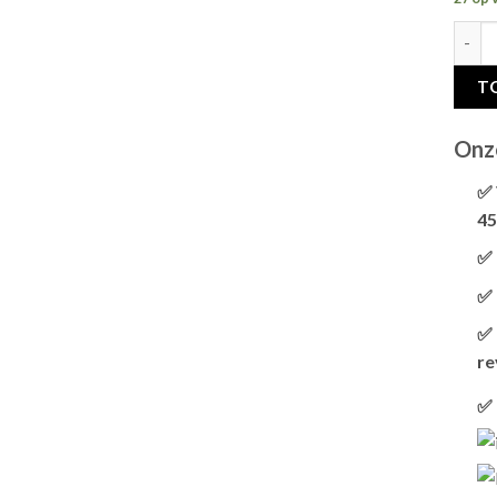
ADVA
T
Onz
✅ 
45
✅ 
✅ 
✅ 
re
✅ 