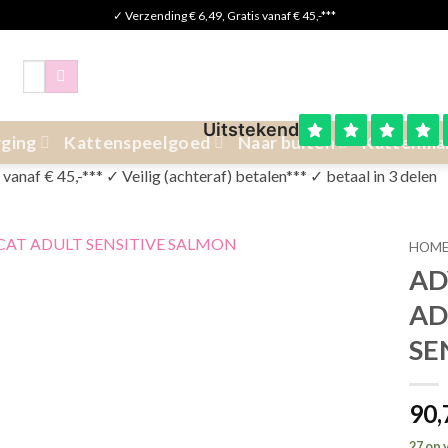
✓ Verzending € 6,49, Gratis vanaf € 45,-***
Zoeken
naar:
ging
Kattenspeelgoed
Naar buiten
Kattenma
anaf € 45,-*** ✓ Veilig (achteraf) betalen*** ✓ betaal in 3 delen
HOM
AD
AD
SE
90
27 op 