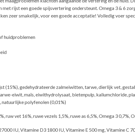
t maagproblemen klachten aangaande de vertering en de huid. Dit
n met rijst een goede spijsvertering ondersteunt. Omega 3 & 6 zo
kken zeer smakelijk, voor een goede acceptatie! Volledig voer sp
 of huidproblemen
heid
jst (15%), gedehydrateerde zalmeiwitten, tarwe, dierlijk vet, gest
arwe-eiwit, maïs, eiwithydrolysaat, bietenpulp, kaliumchloride, pl
, natuurlijke polyfenolen (0,01%)
6%, ruw vet 16%, ruwe vezels 1,5%, ruwe as 6,5%, Omega 3 0,7%, 
27000 IU, Vitamine D3 1800 IU, Vitamine E 500 mg, Vitamine C 70