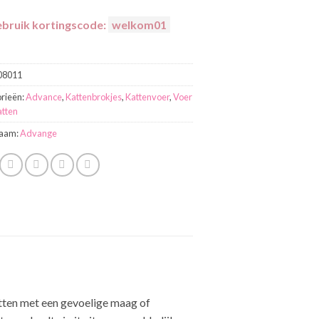
bruik kortingscode:
welkom01
08011
rieën:
Advance
,
Kattenbrokjes
,
Kattenvoer
,
Voer
atten
aam:
Advange
atten met een gevoelige maag of