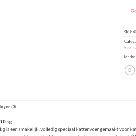
Ge
SKU:
4
Catego
voor k
Merkn
ngen (0)
 10 kg
kg is een smakelijk, volledig speciaal kattenvoer gemaakt voor k