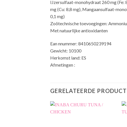
IJzersulfaat-monohydraat 260 mg (Fe: 8
mg (Cu: 8,8 mg), Mangaansulfaat-monoh
0,1 mg)
Zoötechnische toevoegingen: Ammoniu
Met natuurlijke antioxidanten
Ean nnummer: 8410650239194
Gewicht: 10100
Herkomst land: ES
Afmetingen :
GERELATEERDE PRODUCT