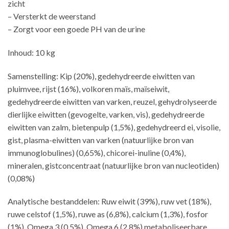
zicht
– Versterkt de weerstand
– Zorgt voor een goede PH van de urine
Inhoud: 10 kg
Samenstelling: Kip (20%), gedehydreerde eiwitten van
pluimvee, rijst (16%), volkoren maïs, maïseiwit,
gedehydreerde eiwitten van varken, reuzel, gehydrolyseerde
dierlijke eiwitten (gevogelte, varken, vis), gedehydreerde
eiwitten van zalm, bietenpulp (1,5%), gedehydreerd ei, visolie,
gist, plasma-eiwitten van varken (natuurlijke bron van
immunoglobulines) (0,65%), chicorei-inuline (0,4%),
mineralen, gistconcentraat (natuurlijke bron van nucleotiden)
(0,08%)
Analytische bestanddelen: Ruw eiwit (39%), ruw vet (18%),
ruwe celstof (1,5%), ruwe as (6,8%), calcium (1,3%), fosfor
(1%), Omega 3 (0,5%), Omega 6 (2,8%) metaboliseerbare