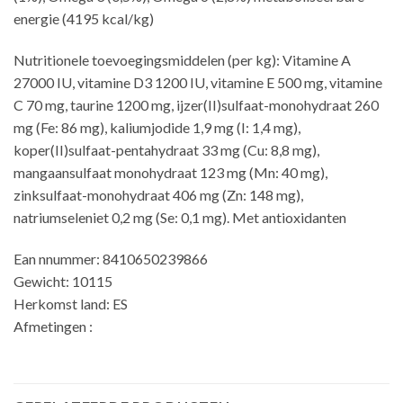
energie (4195 kcal/kg)
Nutritionele toevoegingsmiddelen (per kg): Vitamine A
27000 IU, vitamine D3 1200 IU, vitamine E 500 mg, vitamine
C 70 mg, taurine 1200 mg, ijzer(II)sulfaat-monohydraat 260
mg (Fe: 86 mg), kaliumjodide 1,9 mg (I: 1,4 mg),
koper(II)sulfaat-pentahydraat 33 mg (Cu: 8,8 mg),
mangaansulfaat monohydraat 123 mg (Mn: 40 mg),
zinksulfaat-monohydraat 406 mg (Zn: 148 mg),
natriumseleniet 0,2 mg (Se: 0,1 mg). Met antioxidanten
Ean nnummer: 8410650239866
Gewicht: 10115
Herkomst land: ES
Afmetingen :