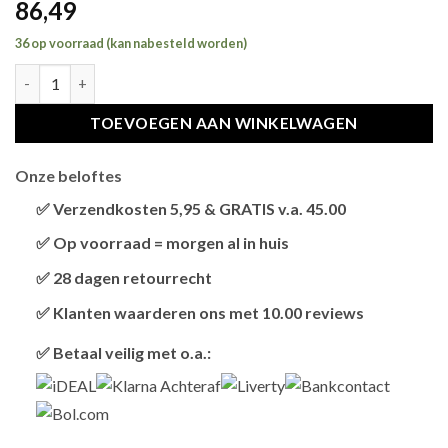
86,49
36 op voorraad (kan nabesteld worden)
ADVANCE CAT KITTEN CHICKEN / RICE hoeveelheid
TOEVOEGEN AAN WINKELWAGEN
Onze beloftes
✅ Verzendkosten 5,95 & GRATIS v.a. 45.00
Brievenbus verzendingen zijn 3,95, een pakket 5,95 en
✅ Op voorraad = morgen al in huis
bestellingen v.a. 45,00 worden gratis verzonden.
Als het product op voorraad is en je bestelt vóór 13:00,
✅ 28 dagen retourrecht
wordt het
vandaag nog verzonden
.
Niet tevreden? Geen probleem! Je hebt
28 dagen
de tijd
✅ Klanten waarderen ons met 10.00 reviews
om te retourneren.
Onze klanten beoordelen ons gemiddeld met
9,2 bij
✅ Betaal veilig met o.a.:
webkeur