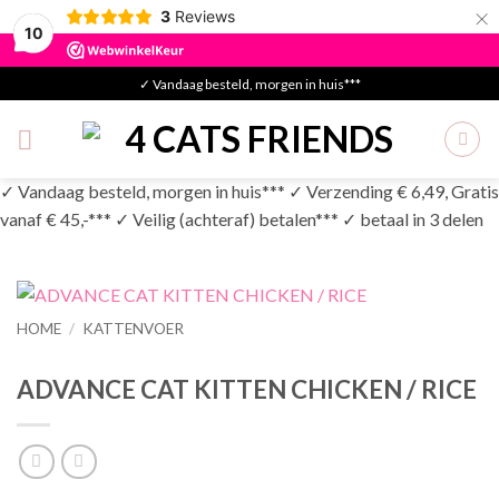
×
3
Reviews
10
Skip
✓ Vandaag besteld, morgen in huis***
to
content
✓ Vandaag besteld, morgen in huis*** ✓ Verzending € 6,49, Gratis
vanaf € 45,-*** ✓ Veilig (achteraf) betalen*** ✓ betaal in 3 delen
HOME
/
KATTENVOER
ADVANCE CAT KITTEN CHICKEN / RICE