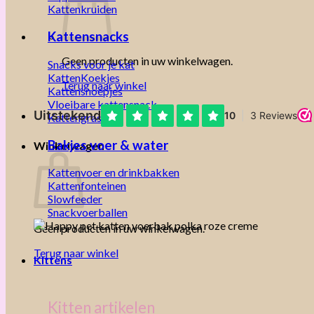
Kattenkruiden
Kattensnacks
Geen producten in uw winkelwagen.
Snacks voor je kat
KattenKoekjes
Terug naar winkel
Kattensnoepjes
Vloeibare kattensnack
Kattengras
Bakjes voer & water
Winkelwagen
Kattenvoer en drinkbakken
Kattenfonteinen
Slowfeeder
Snackvoerballen
Geen producten in uw winkelwagen.
Terug naar winkel
Kittens
Kitten artikelen