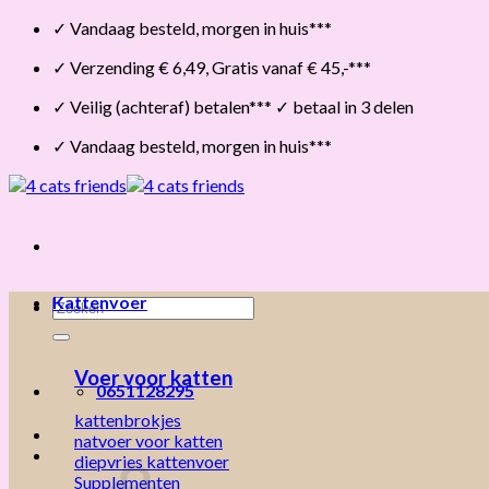
Skip
✓ Vandaag besteld, morgen in huis***
to
✓ Verzending € 6,49, Gratis vanaf € 45,-***
content
✓ Veilig (achteraf) betalen*** ✓ betaal in 3 delen
✓ Vandaag besteld, morgen in huis***
Kattenvoer
Zoeken
naar:
Voer voor katten
0651128295
kattenbrokjes
natvoer voor katten
diepvries kattenvoer
Supplementen