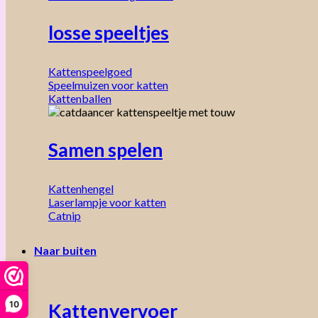
losse speeltjes
Kattenspeelgoed
Speelmuizen voor katten
Kattenballen
Samen spelen
Kattenhengel
Laserlampje voor katten
Catnip
Naar buiten
10
Kattenvervoer