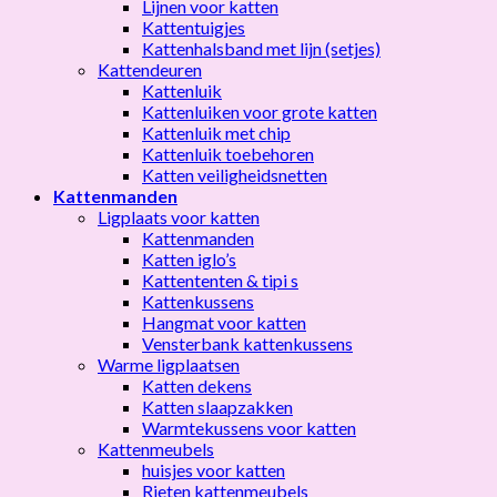
Lijnen voor katten
Kattentuigjes
Kattenhalsband met lijn (setjes)
Kattendeuren
Kattenluik
Kattenluiken voor grote katten
Kattenluik met chip
Kattenluik toebehoren
Katten veiligheidsnetten
Kattenmanden
Ligplaats voor katten
Kattenmanden
Katten iglo’s
Kattententen & tipi s
Kattenkussens
Hangmat voor katten
Vensterbank kattenkussens
Warme ligplaatsen
Katten dekens
Katten slaapzakken
Warmtekussens voor katten
Kattenmeubels
huisjes voor katten
Rieten kattenmeubels