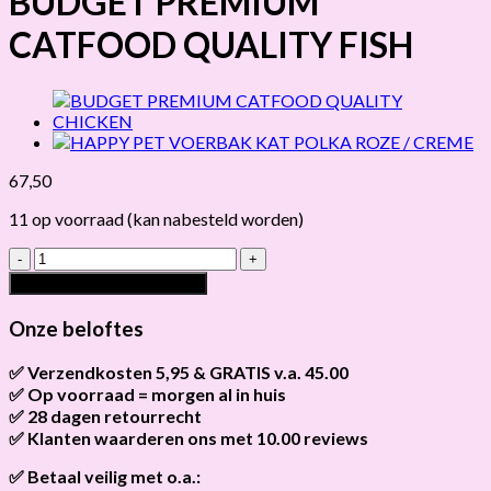
BUDGET PREMIUM
CATFOOD QUALITY FISH
67,50
11 op voorraad (kan nabesteld worden)
BUDGET
PREMIUM
Toevoegen aan winkelwagen
CATFOOD
QUALITY
Onze beloftes
FISH
hoeveelheid
✅ Verzendkosten 5,95 & GRATIS v.a. 45.00
✅ Op voorraad = morgen al in huis
Brievenbus verzendingen zijn 3,95, een pakket 5,95 en
bestellingen v.a. 45,00 worden gratis verzonden.
✅ 28 dagen retourrecht
Als het product op voorraad is en je bestelt vóór 13:00, wordt
het
vandaag nog verzonden
.
✅ Klanten waarderen ons met 10.00 reviews
Niet tevreden? Geen probleem! Je hebt
28 dagen
de tijd om te
retourneren.
Onze klanten beoordelen ons gemiddeld met
9,2 bij webkeur
✅ Betaal veilig met o.a.: