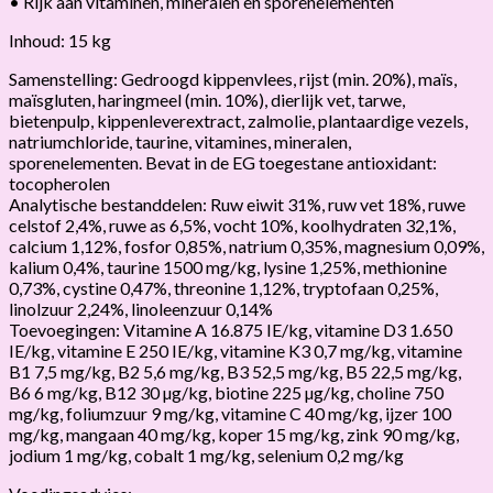
• Rijk aan vitaminen, mineralen en sporenelementen
Inhoud: 15 kg
Samenstelling: Gedroogd kippenvlees, rijst (min. 20%), maïs,
maïsgluten, haringmeel (min. 10%), dierlijk vet, tarwe,
bietenpulp, kippenleverextract, zalmolie, plantaardige vezels,
natriumchloride, taurine, vitamines, mineralen,
sporenelementen. Bevat in de EG toegestane antioxidant:
tocopherolen
Analytische bestanddelen: Ruw eiwit 31%, ruw vet 18%, ruwe
celstof 2,4%, ruwe as 6,5%, vocht 10%, koolhydraten 32,1%,
calcium 1,12%, fosfor 0,85%, natrium 0,35%, magnesium 0,09%,
kalium 0,4%, taurine 1500 mg/kg, lysine 1,25%, methionine
0,73%, cystine 0,47%, threonine 1,12%, tryptofaan 0,25%,
linolzuur 2,24%, linoleenzuur 0,14%
Toevoegingen: Vitamine A 16.875 IE/kg, vitamine D3 1.650
IE/kg, vitamine E 250 IE/kg, vitamine K3 0,7 mg/kg, vitamine
B1 7,5 mg/kg, B2 5,6 mg/kg, B3 52,5 mg/kg, B5 22,5 mg/kg,
B6 6 mg/kg, B12 30 µg/kg, biotine 225 µg/kg, choline 750
mg/kg, foliumzuur 9 mg/kg, vitamine C 40 mg/kg, ijzer 100
mg/kg, mangaan 40 mg/kg, koper 15 mg/kg, zink 90 mg/kg,
jodium 1 mg/kg, cobalt 1 mg/kg, selenium 0,2 mg/kg