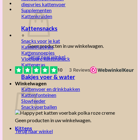
diepvries kattenvoer
Supplementen
Kattenkruiden
Kattensnacks
Snacks voor je kat
Geen producten in uw winkelwagen.
KattenKoekjes
Kattensnoepjes
Terug naar winkel
Vloeibare kattensnack
Kattengras
Bakjes voer & water
Winkelwagen
Kattenvoer en drinkbakken
Kattenfonteinen
Slowfeeder
Snackvoerballen
Geen producten in uw winkelwagen.
Kittens
Terug naar winkel