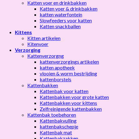
Katten voer en drinkbakken
Katten voer & drinkbakken
katten waterfontein
Slowfeeders voor katten
Katten snackballen
Kittens
Kitten artikelen
Kitenvoer
Verzorging
Kattenverzorgng
kattenverzorgings artikelen
katten apotheek
vlooien & worm bestrijding
kattenborstels
Kattenbakken
Kattenbak voor katten
Kattenbakken voor grote katten
Kattenbakken voor kittens
Zelfreinigende kattenbakken
Kattenbak toebehoren
Kattenbakvulling
kattenbakschepje
Kattenbak mat
Kattenbakzakken