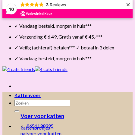
×
3
Reviews
10
Skip
✓ Vandaag besteld, morgen in huis***
to
content
✓ Verzending € 6,49, Gratis vanaf € 45,-***
✓ Veilig (achteraf) betalen*** ✓ betaal in 3 delen
✓ Vandaag besteld, morgen in huis***
Kattenvoer
Zoeken
naar:
Voer voor katten
0651128295
kattenbrokjes
natvoer voor katten