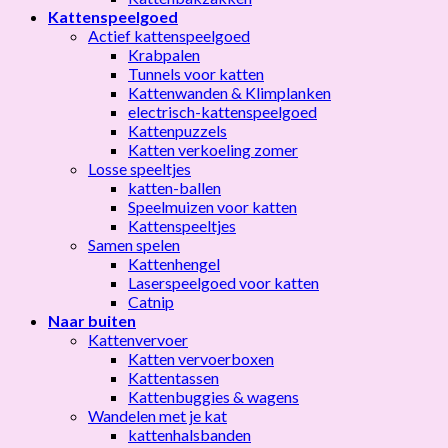
Kattenspeelgoed
Actief kattenspeelgoed
Krabpalen
Tunnels voor katten
Kattenwanden & Klimplanken
electrisch-kattenspeelgoed
Kattenpuzzels
Katten verkoeling zomer
Losse speeltjes
katten-ballen
Speelmuizen voor katten
Kattenspeeltjes
Samen spelen
Kattenhengel
Laserspeelgoed voor katten
Catnip
Naar buiten
Kattenvervoer
Katten vervoerboxen
Kattentassen
Kattenbuggies & wagens
Wandelen met je kat
kattenhalsbanden