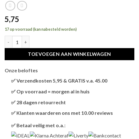
5,75
17 op voorraad (kan nabesteld worden)
CROCI KRABPLANK HOMEDECOR WENGE HOUTPRINT DONKERB
TOEVOEGEN AAN WINKELWAGEN
Onze beloftes
✅ Verzendkosten 5,95 & GRATIS v.a. 45.00
Brievenbus verzendingen zijn 3,95, een pakket 5,95 en
✅ Op voorraad = morgen al in huis
bestellingen v.a. 45,00 worden gratis verzonden.
Als het product op voorraad is en je bestelt vóór 13:00,
✅ 28 dagen retourrecht
wordt het
vandaag nog verzonden
.
Niet tevreden? Geen probleem! Je hebt
28 dagen
de tijd
✅ Klanten waarderen ons met 10.00 reviews
om te retourneren.
Onze klanten beoordelen ons gemiddeld met
9,2 bij
✅ Betaal veilig met o.a.:
webkeur