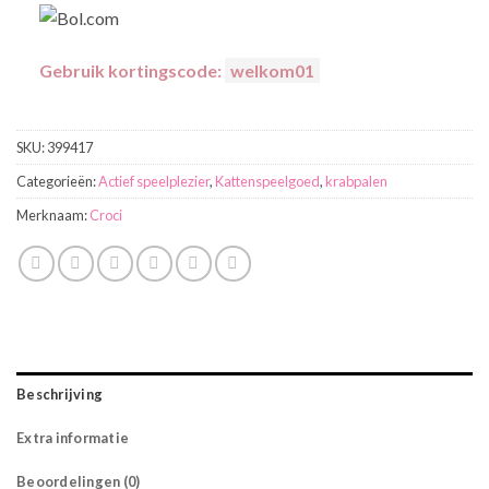
Gebruik kortingscode:
welkom01
SKU:
399417
Categorieën:
Actief speelplezier
,
Kattenspeelgoed
,
krabpalen
Merknaam:
Croci
Beschrijving
Extra informatie
Beoordelingen (0)