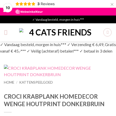
×
3
Reviews
10
Skip
✓ Vandaag besteld, morgen in huis***
to
content
✓ Vandaag besteld, morgen in huis*** ✓ Verzending € 6,49, Gratis
vanaf € 45,-*** ✓ Veilig (achteraf) betalen*** ✓ betaal in 3 delen
HOME
/
KATTENSPEELGOED
CROCI KRABPLANK HOMEDECOR
WENGE HOUTPRINT DONKERBRUIN