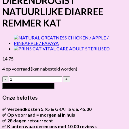
DIERENDROGIST
NATUURLIJKE DIARREE
REMMER KAT
14,75
4 op voorraad (kan nabesteld worden)
DIERENDROGIST
NATUURLIJKE
Toevoegen aan winkelwagen
DIARREE
REMMER
Onze beloftes
KAT
hoeveelheid
✅ Verzendkosten 5,95 & GRATIS v.a. 45.00
✅ Op voorraad = morgen al in huis
Brievenbus verzendingen zijn 3,95, een pakket 5,95 en
bestellingen v.a. 45,00 worden gratis verzonden.
✅ 28 dagen retourrecht
Als het product op voorraad is en je bestelt vóór 13:00, wordt
het
vandaag nog verzonden
.
✅ Klanten waarderen ons met 10.00 reviews
Niet tevreden? Geen probleem! Je hebt
28 dagen
de tijd om te