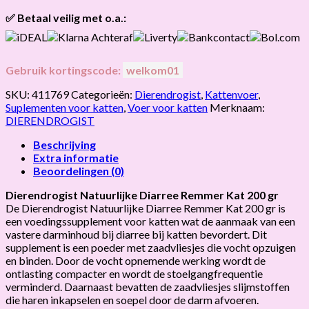
retourneren.
Onze klanten beoordelen ons gemiddeld met
9,2 bij webkeur
✅ Betaal veilig met o.a.:
Gebruik kortingscode:
welkom01
SKU:
411769
Categorieën:
Dierendrogist
,
Kattenvoer
,
Suplementen voor katten
,
Voer voor katten
Merknaam:
DIERENDROGIST
Beschrijving
Extra informatie
Beoordelingen (0)
Dierendrogist Natuurlijke Diarree Remmer Kat 200 gr
De Dierendrogist Natuurlijke Diarree Remmer Kat 200 gr is
een voedingssupplement voor katten wat de aanmaak van een
vastere darminhoud bij diarree bij katten bevordert. Dit
supplement is een poeder met zaadvliesjes die vocht opzuigen
en binden. Door de vocht opnemende werking wordt de
ontlasting compacter en wordt de stoelgangfrequentie
verminderd. Daarnaast bevatten de zaadvliesjes slijmstoffen
die haren inkapselen en soepel door de darm afvoeren.