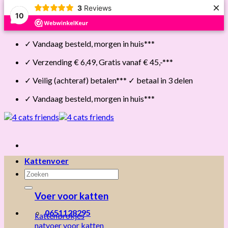
×
3
Reviews
10
Skip
✓ Vandaag besteld, morgen in huis***
to
content
✓ Verzending € 6,49, Gratis vanaf € 45,-***
✓ Veilig (achteraf) betalen*** ✓ betaal in 3 delen
✓ Vandaag besteld, morgen in huis***
Kattenvoer
Zoeken
naar:
Voer voor katten
0651128295
kattenbrokjes
natvoer voor katten