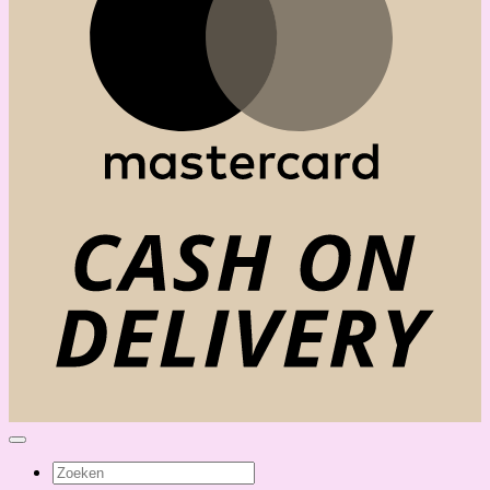
C
D
Zoeken