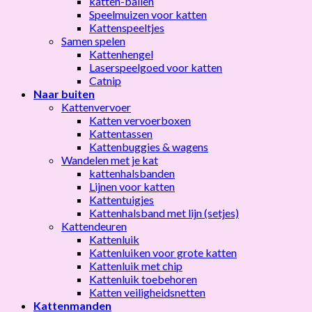
katten-ballen
Speelmuizen voor katten
Kattenspeeltjes
Samen spelen
Kattenhengel
Laserspeelgoed voor katten
Catnip
Naar buiten
Kattenvervoer
Katten vervoerboxen
Kattentassen
Kattenbuggies & wagens
Wandelen met je kat
kattenhalsbanden
Lijnen voor katten
Kattentuigjes
Kattenhalsband met lijn (setjes)
Kattendeuren
Kattenluik
Kattenluiken voor grote katten
Kattenluik met chip
Kattenluik toebehoren
Katten veiligheidsnetten
Kattenmanden