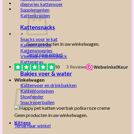
diepvries kattenvoer
Supplementen
Kattenkruiden
Kattensnacks
Snacks voor je kat
Geen producten in uw winkelwagen.
KattenKoekjes
Kattensnoepjes
Terug naar winkel
Vloeibare kattensnack
Kattengras
Bakjes voer & water
Winkelwagen
Kattenvoer en drinkbakken
Kattenfonteinen
Slowfeeder
Snackvoerballen
Geen producten in uw winkelwagen.
Kittens
Terug naar winkel