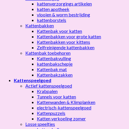
kattenverzorgings artikelen
katten apotheek
vlooien & worm bestrijding
kattenborstels
Kattenbakken
Kattenbak voor katten
Kattenbakken voor grote katten
Kattenbakken voor kittens
Zelfreinigende kattenbakken
Kattenbak toebehoren
Kattenbakvulling
kattenbakschepje
Kattenbak mat
Kattenbakzakken
Kattenspeelgoed
Actief kattenspeelgoed
Krabpalen
Tunnels voor katten
Kattenwanden & Klimplanken
electrisch-kattenspeelgoed
Kattenpuzzels
Katten verkoeling zomer
Losse speeltjes