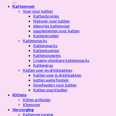
naar:
Kattenvoer
Voer voor katten
Kattenbrokjes
Natvoer voor katten
diepvries kattenvoer
supplementen voor katten
Kattenkruiden
Kattensnacks
Kattensnacks
Kattenkoekjes
Kattensnoepjes
Creamy vloeibare kattensnacks
Kattengras
Katten voer en drinkbakken
Katten voer & drinkbakken
katten waterfontein
Slowfeeders voor katten
Katten snackballen
Kittens
Kitten artikelen
Kitenvoer
Verzorging
Kattenverzorgng