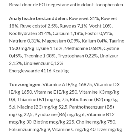
Bevat door de EG toegestane antioxidant: tocopherolen.
Analytische bestanddelen:
Ruw eiwit 31%, Ruw vet
18%, Ruwe celstof 2,5%, Ruwe as 7,1%, Vocht 10%,
Koolhydraten 31,4%, Calcium 1,18%, Fosfor 0,91%,
Natrium 0,31%, Magnesium 0,09%, Kalium 0,4%, Taurine
1500 mg/kg, Lysine 1,16%, Methionine 0,68%, Cystine
0,45%, Treonine 1,08%, Tryptophaan 0,22%, Linolzuur
2,15%, Linoleenzuur 0,12%,
Energiewaarde 4116 Kcal/kg
Toevoegingen:
Vitamine A IE/kg 16875, Vitamine D3
IE/kg 1650, Vitamine E IE/kg 250, Vitamine K3 mg/kg
0,8, Thiamine (B1) mg/kg 7,5, Riboflavine (B2) mg/kg
5,6, Niacine (B3) mg/kg 52,5, Panthotheenzuur (B5)
mg/kg 22,5, Pyridoxine (B6) mg/kg 6, Vitamine B12
mcg/kg 30, Biotine mcg/kg 225, Choline mg/kg 750,
Foliumzuur mg/kg 9, Vitamine C mg/kg 40, IJzer mg/kg