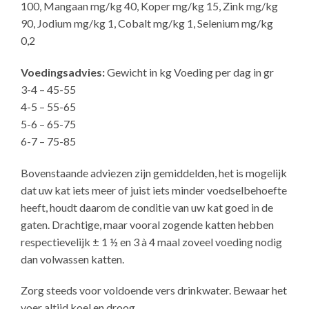
100, Mangaan mg/kg 40, Koper mg/kg 15, Zink mg/kg
90, Jodium mg/kg 1, Cobalt mg/kg 1, Selenium mg/kg
0,2
Voedingsadvies:
Gewicht in kg Voeding per dag in gr
3-4 – 45-55
4-5 – 55-65
5-6 – 65-75
6-7 – 75-85
Bovenstaande adviezen zijn gemiddelden, het is mogelijk
dat uw kat iets meer of juist iets minder voedselbehoefte
heeft, houdt daarom de conditie van uw kat goed in de
gaten. Drachtige, maar vooral zogende katten hebben
respectievelijk ± 1 ½ en 3 à 4 maal zoveel voeding nodig
dan volwassen katten.
Zorg steeds voor voldoende vers drinkwater. Bewaar het
voer altijd koel en droog.