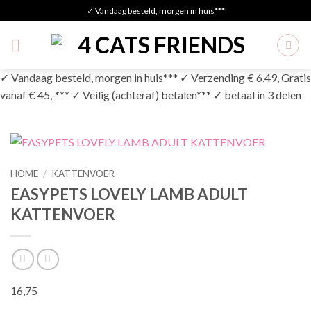
Skip
✓ Vandaag besteld, morgen in huis***
to
content
✓ Vandaag besteld, morgen in huis*** ✓ Verzending € 6,49, Gratis
vanaf € 45,-*** ✓ Veilig (achteraf) betalen*** ✓ betaal in 3 delen
HOME
/
KATTENVOER
EASYPETS LOVELY LAMB ADULT
KATTENVOER
16,75