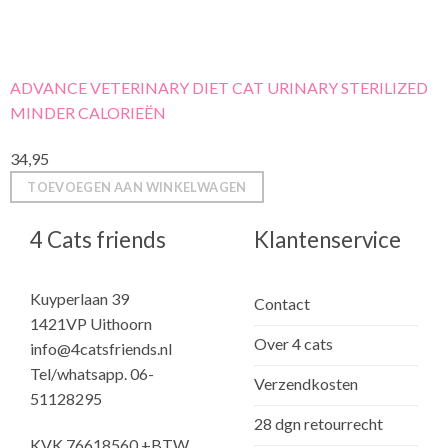
ADVANCE VETERINARY DIET CAT URINARY STERILIZED
MINDER CALORIEËN
34,95
TOEVOEGEN AAN WINKELWAGEN
4 Cats friends
Klantenservice
Kuyperlaan 39
Contact
1421VP Uithoorn
Over 4 cats
info@4catsfriends.nl
Tel/whatsapp. 06-
Verzendkosten
51128295
28 dgn retourrecht
KVK 76618560 +BTW