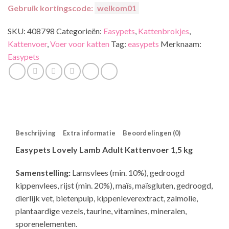
Gebruik kortingscode:
welkom01
SKU:
408798
Categorieën:
Easypets
,
Kattenbrokjes
,
Kattenvoer
,
Voer voor katten
Tag:
easypets
Merknaam:
Easypets
Beschrijving
Extra informatie
Beoordelingen (0)
Easypets Lovely Lamb Adult Kattenvoer 1,5 kg
Samenstelling:
Lamsvlees (min. 10%), gedroogd
kippenvlees, rijst (min. 20%), maïs, maïsgluten, gedroogd,
dierlijk vet, bietenpulp, kippenleverextract, zalmolie,
plantaardige vezels, taurine, vitamines, mineralen,
sporenelementen.