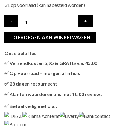
31 op voorraad (kan nabesteld worden)
EASYPETS
TOEVOEGEN AAN WINKELWAGEN
LOVELY
LAMB
Onze beloftes
ADULT
KATTENVOER
✅ Verzendkosten 5,95 & GRATIS v.a. 45.00
hoeveelheid
Brievenbus verzendingen zijn 3,95, een pakket 5,95 en
✅ Op voorraad = morgen al in huis
bestellingen v.a. 45,00 worden gratis verzonden.
Als het product op voorraad is en je bestelt vóór 13:00, wordt
✅ 28 dagen retourrecht
het
vandaag nog verzonden
.
Niet tevreden? Geen probleem! Je hebt
28 dagen
de tijd om te
✅ Klanten waarderen ons met 10.00 reviews
retourneren.
Onze klanten beoordelen ons gemiddeld met
9,2 bij webkeur
✅ Betaal veilig met o.a.: