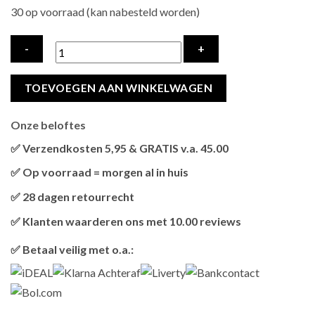
30 op voorraad (kan nabesteld worden)
GIMCAT
TOEVOEGEN AAN WINKELWAGEN
NUTRI
POCKETS
Onze beloftes
MALT-
VITAMINEMIX
✅ Verzendkosten 5,95 & GRATIS v.a. 45.00
hoeveelheid
Brievenbus verzendingen zijn 3,95, een pakket 5,95 en
✅ Op voorraad = morgen al in huis
bestellingen v.a. 45,00 worden gratis verzonden.
Als het product op voorraad is en je bestelt vóór 13:00, wordt
✅ 28 dagen retourrecht
het
vandaag nog verzonden
.
Niet tevreden? Geen probleem! Je hebt
28 dagen
de tijd om te
✅ Klanten waarderen ons met 10.00 reviews
retourneren.
Onze klanten beoordelen ons gemiddeld met
9,2 bij webkeur
✅ Betaal veilig met o.a.: