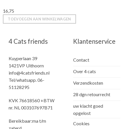
16,75
TOEVOEGEN AAN WINKELWAGEN
4 Cats friends
Klantenservice
Kuyperlaan 39
Contact
1421VP Uithoorn
Over 4 cats
info@4catsfriends.nl
Tel/whatsapp. 06-
Verzendkosten
51128295
28 dgn retourrecht
KVK 76618560 +BTW
uw klacht goed
nr. NL 003107697B71
opgelost
Bereikbaar:ma t/m
Cookies
zaterd