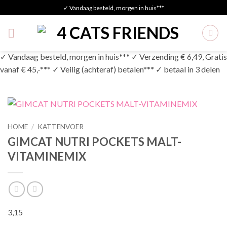
Skip
✓ Vandaag besteld, morgen in huis***
to
content
✓ Vandaag besteld, morgen in huis*** ✓ Verzending € 6,49, Gratis
vanaf € 45,-*** ✓ Veilig (achteraf) betalen*** ✓ betaal in 3 delen
HOME
/
KATTENVOER
GIMCAT NUTRI POCKETS MALT-
VITAMINEMIX
3,15