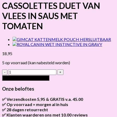
CASSOLETTES DUET VAN
VLEES IN SAUS MET
TOMATEN
18,95
5 op voorraad (kan nabesteld worden)
GOURMET
GOLD
Toevoegen aan winkelwagen
CASSOLETTES
DUET
Onze beloftes
VAN
VLEES
✅ Verzendkosten 5,95 & GRATIS v.a. 45.00
IN
✅ Op voorraad = morgen al in huis
Brievenbus verzendingen zijn 3,95, een pakket 5,95 en
SAUS
bestellingen v.a. 45,00 worden gratis verzonden.
✅ 28 dagen retourrecht
Als het product op voorraad is en je bestelt vóór 13:00, wordt
MET
het
vandaag nog verzonden
.
✅ Klanten waarderen ons met 10.00 reviews
Niet tevreden? Geen probleem! Je hebt
28 dagen
de tijd om te
TOMATEN