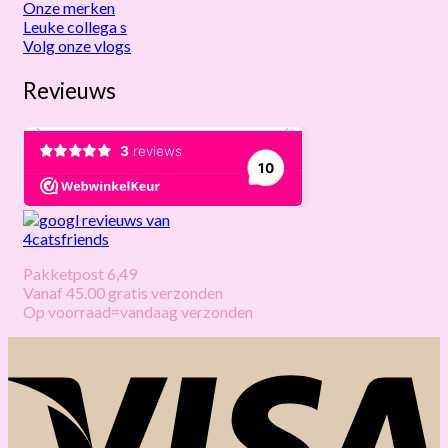
Onze merken
Leuke collega s
Volg onze vlogs
Revieuws
Pakketpost 6,49
Vanaf 45.00 gratis verzonden
Op voorraad=vandaag verzonden
V