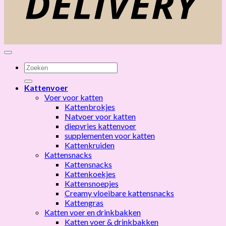
Zoeken
naar:
Kattenvoer
Voer voor katten
Kattenbrokjes
Natvoer voor katten
diepvries kattenvoer
supplementen voor katten
Kattenkruiden
Kattensnacks
Kattensnacks
Kattenkoekjes
Kattensnoepjes
Creamy vloeibare kattensnacks
Kattengras
Katten voer en drinkbakken
Katten voer & drinkbakken