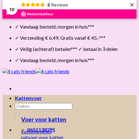
×
3
Reviews
10
Skip
✓ Vandaag besteld, morgen in huis***
to
content
✓ Verzending € 6,49, Gratis vanaf € 45,-***
✓ Veilig (achteraf) betalen*** ✓ betaal in 3 delen
✓ Vandaag besteld, morgen in huis***
Kattenvoer
Zoeken
naar:
Voer voor katten
0651128295
kattenbrokjes
natvoer voor katten