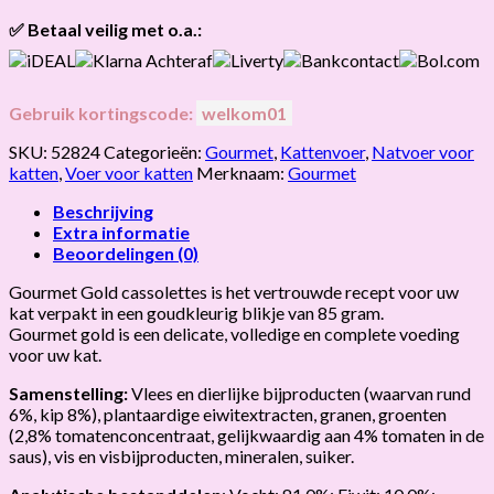
retourneren.
Onze klanten beoordelen ons gemiddeld met
9,2 bij webkeur
hoeveelheid
✅ Betaal veilig met o.a.:
Gebruik kortingscode:
welkom01
SKU:
52824
Categorieën:
Gourmet
,
Kattenvoer
,
Natvoer voor
katten
,
Voer voor katten
Merknaam:
Gourmet
Beschrijving
Extra informatie
Beoordelingen (0)
Gourmet Gold cassolettes is het vertrouwde recept voor uw
kat verpakt in een goudkleurig blikje van 85 gram.
Gourmet gold is een delicate, volledige en complete voeding
voor uw kat.
Samenstelling:
Vlees en dierlijke bijproducten (waarvan rund
6%, kip 8%), plantaardige eiwitextracten, granen, groenten
(2,8% tomatenconcentraat, gelijkwaardig aan 4% tomaten in de
saus), vis en visbijproducten, mineralen, suiker.