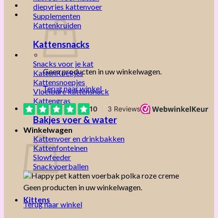
diepvries kattenvoer
Supplementen
Kattenkruiden
Kattensnacks
Snacks voor je kat
Geen producten in uw winkelwagen.
KattenKoekjes
Kattensnoepjes
Terug naar winkel
Vloeibare kattensnack
Kattengras
Bakjes voer & water
Winkelwagen
Kattenvoer en drinkbakken
Kattenfonteinen
Slowfeeder
Snackvoerballen
Geen producten in uw winkelwagen.
Kittens
Terug naar winkel