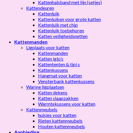
Kattenhalsband met lijn (setjes)
Kattendeuren
Kattenluik
Kattenluiken voor grote katten
Kattenluik met chip
Kattenluik toebehoren
Katten veiligheidsnetten
Kattenmanden
Ligplaats voor katten
Kattenmanden
Katten iglo’s
Kattententen & tipi s
Kattenkussens
Hangmat voor katten
Vensterbank kattenkussens
Warme ligplaatsen
Katten dekens
Katten slaapzakken
Warmtekussens voor katten
Kattenmeubels
huisjes voor katten
Rieten kattenmeubels
Houten kattenmeubels
Aanbieding