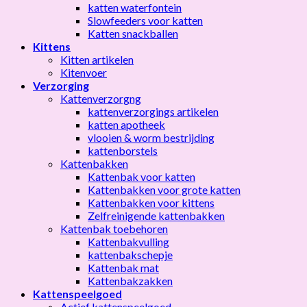
katten waterfontein
Slowfeeders voor katten
Katten snackballen
Kittens
Kitten artikelen
Kitenvoer
Verzorging
Kattenverzorgng
kattenverzorgings artikelen
katten apotheek
vlooien & worm bestrijding
kattenborstels
Kattenbakken
Kattenbak voor katten
Kattenbakken voor grote katten
Kattenbakken voor kittens
Zelfreinigende kattenbakken
Kattenbak toebehoren
Kattenbakvulling
kattenbakschepje
Kattenbak mat
Kattenbakzakken
Kattenspeelgoed
Actief kattenspeelgoed