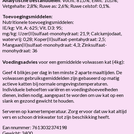
Analytische bestanddelen
: Vocht: 81,0%; Eiwit: 10,0%;
Vetgehalte: 2,8%; Ruwe as: 2,6%; Ruwe celstof: 0,1%.
Toevoegingsmiddelen
:
Nutritionele toevoegingsmiddelen:
IE/kg: Vit. A: 625; Vit. D3: 95;
mg/kg: IJzer(II)sulfaat-monohydraat: 21,9; Calciumjodaat,
watervrij: 0,28; Koper(II)sulfaat-pentahydraat: 2,5;
Mangaan(II)sulfaat-monohydraat: 4,3; Zinksulfaat-
monohydraat: 36
Voedingsadvies
voor een gemiddelde volwassen kat (4kg):
Geef 4 blikjes per dag in ten minste 2 aparte maaltijden. De
volwassen gebruiksgemiddelden zijn gebaseerd op matig
actieve katten bij normale omgevingstemperaturen.
Individuele behoeften variëren en voedingshoeveelheden
dienen, indien nodig, aangepast te worden om uw kat op een
slank en gezond gewicht te houden.
Serveren op kamertemperatuur. Zorg ervoor dat uw kat altijd
vers en schoon drinkwater tot zijn beschikking heeft.
Ean nnummer: 7613032374198
Gewicht: 2400