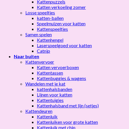
Kattenpuzzels
Katten verkoeling zomer
Losse speeltjes
katten-ballen
Speelmuizen voor katten
Kattenspeeltjes
Samen spelen
Kattenhengel
Laserspeelgoed voor katten
Catnip
Naar buiten
Kattenvervoer
Katten vervoerboxen
Kattentassen
Kattenbuggies & wagens
Wandelen met je kat
kattenhalsbanden
Lijnen voor katten
Kattentuigjes
Kattenhalsband met lijn (setjes)
Kattendeuren
Kattenluik
Kattenluiken voor grote katten
Kattenluik met chip