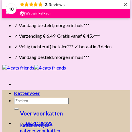
×
3
Reviews
10
Skip
✓ Vandaag besteld, morgen in huis***
to
content
✓ Verzending € 6,49, Gratis vanaf € 45,-***
✓ Veilig (achteraf) betalen*** ✓ betaal in 3 delen
✓ Vandaag besteld, morgen in huis***
Kattenvoer
Zoeken
naar:
Voer voor katten
0651128295
kattenbrokjes
natvoer voor katten