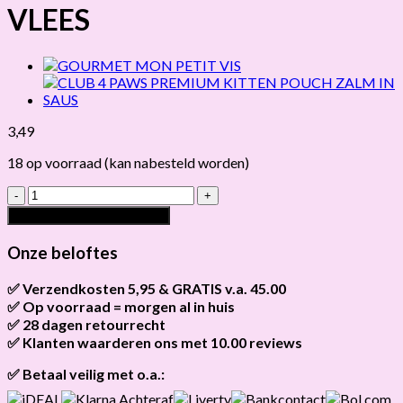
VLEES
3,49
18 op voorraad (kan nabesteld worden)
GOURMET
MON
Toevoegen aan winkelwagen
PETIT
VLEES
Onze beloftes
hoeveelheid
✅ Verzendkosten 5,95 & GRATIS v.a. 45.00
✅ Op voorraad = morgen al in huis
Brievenbus verzendingen zijn 3,95, een pakket 5,95 en
bestellingen v.a. 45,00 worden gratis verzonden.
✅ 28 dagen retourrecht
Als het product op voorraad is en je bestelt vóór 13:00, wordt
het
vandaag nog verzonden
.
✅ Klanten waarderen ons met 10.00 reviews
Niet tevreden? Geen probleem! Je hebt
28 dagen
de tijd om te
retourneren.
Onze klanten beoordelen ons gemiddeld met
9,2 bij webkeur
✅ Betaal veilig met o.a.: