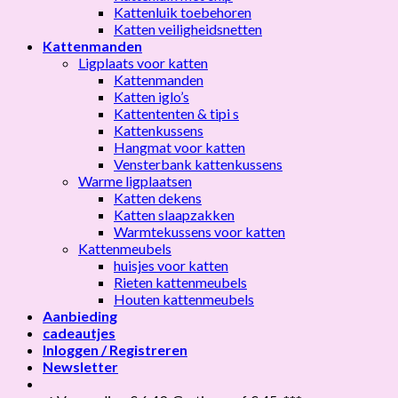
Kattenluik toebehoren
Katten veiligheidsnetten
Kattenmanden
Ligplaats voor katten
Kattenmanden
Katten iglo’s
Kattententen & tipi s
Kattenkussens
Hangmat voor katten
Vensterbank kattenkussens
Warme ligplaatsen
Katten dekens
Katten slaapzakken
Warmtekussens voor katten
Kattenmeubels
huisjes voor katten
Rieten kattenmeubels
Houten kattenmeubels
Aanbieding
cadeautjes
Inloggen / Registreren
Newsletter