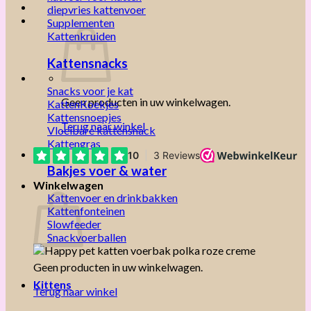
diepvries kattenvoer
Supplementen
Kattenkruiden
Kattensnacks
Snacks voor je kat
Geen producten in uw winkelwagen.
KattenKoekjes
Kattensnoepjes
Terug naar winkel
Vloeibare kattensnack
Kattengras
Bakjes voer & water
Winkelwagen
Kattenvoer en drinkbakken
Kattenfonteinen
Slowfeeder
Snackvoerballen
Geen producten in uw winkelwagen.
Kittens
Terug naar winkel