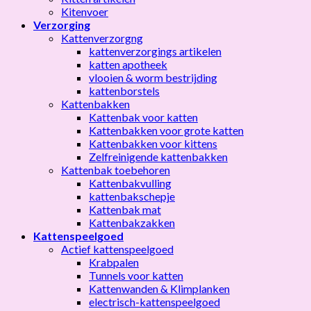
Kitenvoer
Verzorging
Kattenverzorgng
kattenverzorgings artikelen
katten apotheek
vlooien & worm bestrijding
kattenborstels
Kattenbakken
Kattenbak voor katten
Kattenbakken voor grote katten
Kattenbakken voor kittens
Zelfreinigende kattenbakken
Kattenbak toebehoren
Kattenbakvulling
kattenbakschepje
Kattenbak mat
Kattenbakzakken
Kattenspeelgoed
Actief kattenspeelgoed
Krabpalen
Tunnels voor katten
Kattenwanden & Klimplanken
electrisch-kattenspeelgoed