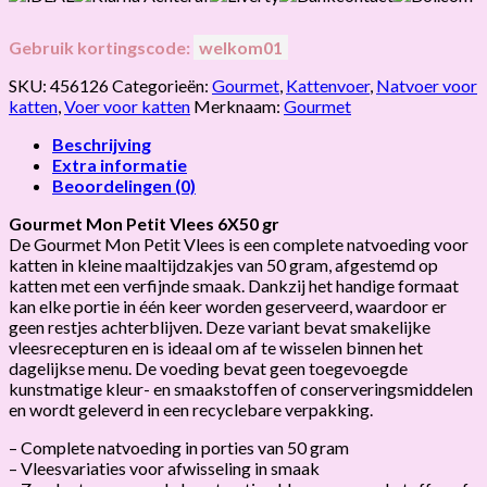
Gebruik kortingscode:
welkom01
SKU:
456126
Categorieën:
Gourmet
,
Kattenvoer
,
Natvoer voor
katten
,
Voer voor katten
Merknaam:
Gourmet
Beschrijving
Extra informatie
Beoordelingen (0)
Gourmet Mon Petit Vlees 6X50 gr
De Gourmet Mon Petit Vlees is een complete natvoeding voor
katten in kleine maaltijdzakjes van 50 gram, afgestemd op
katten met een verfijnde smaak. Dankzij het handige formaat
kan elke portie in één keer worden geserveerd, waardoor er
geen restjes achterblijven. Deze variant bevat smakelijke
vleesrecepturen en is ideaal om af te wisselen binnen het
dagelijkse menu. De voeding bevat geen toegevoegde
kunstmatige kleur- en smaakstoffen of conserveringsmiddelen
en wordt geleverd in een recyclebare verpakking.
– Complete natvoeding in porties van 50 gram
– Vleesvariaties voor afwisseling in smaak