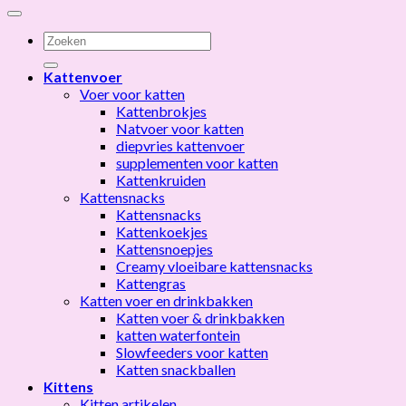
Zoeken
naar:
Kattenvoer
Voer voor katten
Kattenbrokjes
Natvoer voor katten
diepvries kattenvoer
supplementen voor katten
Kattenkruiden
Kattensnacks
Kattensnacks
Kattenkoekjes
Kattensnoepjes
Creamy vloeibare kattensnacks
Kattengras
Katten voer en drinkbakken
Katten voer & drinkbakken
katten waterfontein
Slowfeeders voor katten
Katten snackballen
Kittens
Kitten artikelen