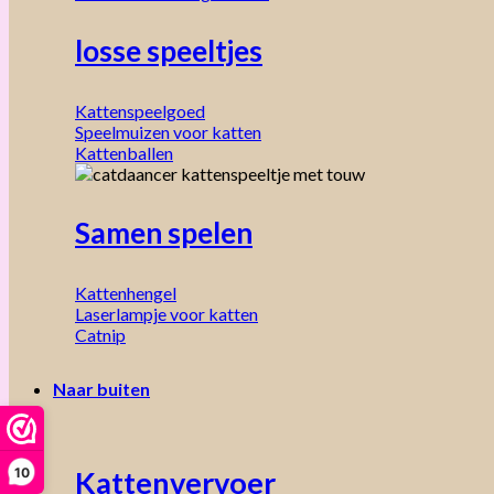
losse speeltjes
Kattenspeelgoed
Speelmuizen voor katten
Kattenballen
Samen spelen
Kattenhengel
Laserlampje voor katten
Catnip
Naar buiten
10
Kattenvervoer