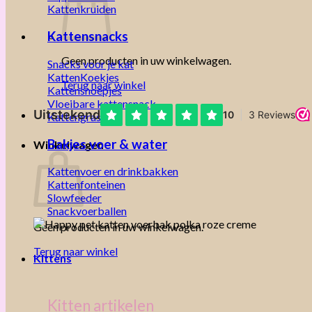
Kattenkruiden
Kattensnacks
Geen producten in uw winkelwagen.
Snacks voor je kat
KattenKoekjes
Terug naar winkel
Kattensnoepjes
Vloeibare kattensnack
Kattengras
Bakjes voer & water
Winkelwagen
Kattenvoer en drinkbakken
Kattenfonteinen
Slowfeeder
Snackvoerballen
Geen producten in uw winkelwagen.
Terug naar winkel
Kittens
Kitten artikelen