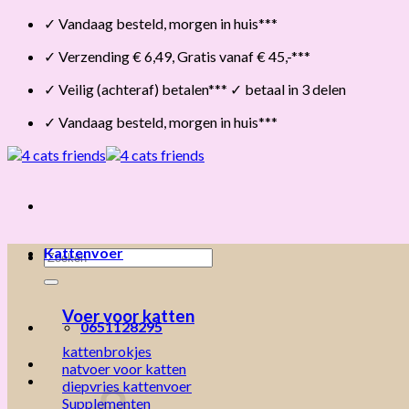
Skip
✓ Vandaag besteld, morgen in huis***
to
✓ Verzending € 6,49, Gratis vanaf € 45,-***
content
✓ Veilig (achteraf) betalen*** ✓ betaal in 3 delen
✓ Vandaag besteld, morgen in huis***
Kattenvoer
Zoeken
naar:
Voer voor katten
0651128295
kattenbrokjes
natvoer voor katten
diepvries kattenvoer
Supplementen