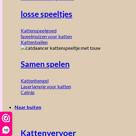
losse speeltjes
Kattenspeelgoed
Speelmuizen voor katten
Kattenballen
Samen spelen
Kattenhengel
Laserlampje voor katten
Catnip
Naar buiten
10
Kattenvervoer