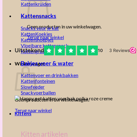
Kattenkruiden
Kattensnacks
Geen producten in uw winkelwagen.
Snacks voor je kat
KattenKoekjes
Terug naar winkel
Kattensnoepjes
Vloeibare kattensnack
Kattengras
Bakjes voer & water
Winkelwagen
Kattenvoer en drinkbakken
Kattenfonteinen
Slowfeeder
Snackvoerballen
Geen producten in uw winkelwagen.
Terug naar winkel
Kittens
Kitten artikelen