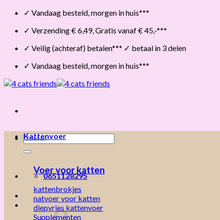
Skip
✓ Vandaag besteld, morgen in huis***
to
✓ Verzending € 6,49, Gratis vanaf € 45,-***
content
✓ Veilig (achteraf) betalen*** ✓ betaal in 3 delen
✓ Vandaag besteld, morgen in huis***
Kattenvoer
Zoeken
naar:
Voer voor katten
0651128295
kattenbrokjes
natvoer voor katten
diepvries kattenvoer
Supplementen