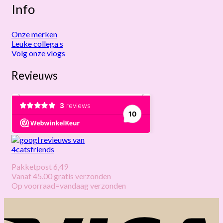
Info
Onze merken
Leuke collega s
Volg onze vlogs
Revieuws
Pakketpost 6,49
Vanaf 45.00 gratis verzonden
Op voorraad=vandaag verzonden
V