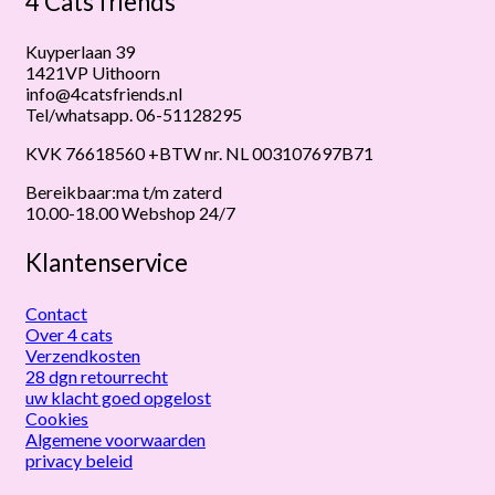
4 Cats friends
Kuyperlaan 39
1421VP Uithoorn
info@4catsfriends.nl
Tel/whatsapp. 06-51128295
KVK 76618560 +BTW nr. NL 003107697B71
Bereikbaar:ma t/m zaterd
10.00-18.00 Webshop 24/7
Klantenservice
Contact
Over 4 cats
Verzendkosten
28 dgn retourrecht
uw klacht goed opgelost
Cookies
Algemene voorwaarden
privacy beleid