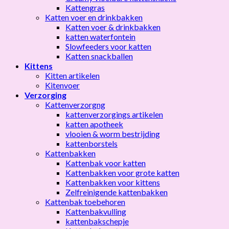
Kattengras
Katten voer en drinkbakken
Katten voer & drinkbakken
katten waterfontein
Slowfeeders voor katten
Katten snackballen
Kittens
Kitten artikelen
Kitenvoer
Verzorging
Kattenverzorgng
kattenverzorgings artikelen
katten apotheek
vlooien & worm bestrijding
kattenborstels
Kattenbakken
Kattenbak voor katten
Kattenbakken voor grote katten
Kattenbakken voor kittens
Zelfreinigende kattenbakken
Kattenbak toebehoren
Kattenbakvulling
kattenbakschepje