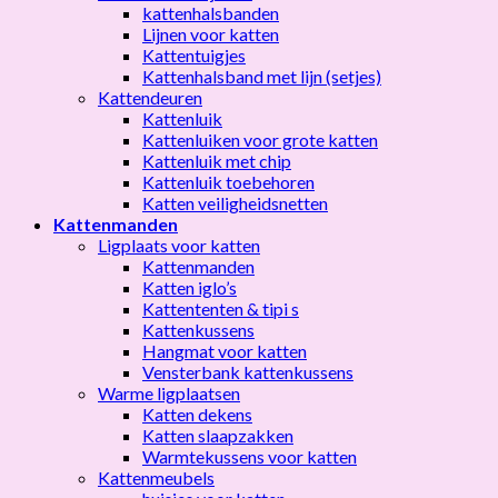
kattenhalsbanden
Lijnen voor katten
Kattentuigjes
Kattenhalsband met lijn (setjes)
Kattendeuren
Kattenluik
Kattenluiken voor grote katten
Kattenluik met chip
Kattenluik toebehoren
Katten veiligheidsnetten
Kattenmanden
Ligplaats voor katten
Kattenmanden
Katten iglo’s
Kattententen & tipi s
Kattenkussens
Hangmat voor katten
Vensterbank kattenkussens
Warme ligplaatsen
Katten dekens
Katten slaapzakken
Warmtekussens voor katten
Kattenmeubels