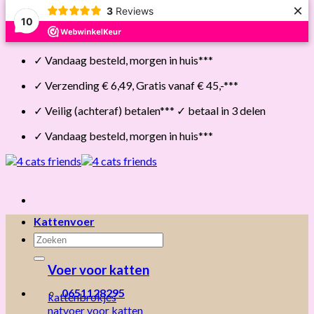
×
3
Reviews
10
Skip
✓ Vandaag besteld, morgen in huis***
to
content
✓ Verzending € 6,49, Gratis vanaf € 45,-***
✓ Veilig (achteraf) betalen*** ✓ betaal in 3 delen
✓ Vandaag besteld, morgen in huis***
Kattenvoer
Zoeken
naar:
Voer voor katten
0651128295
kattenbrokjes
natvoer voor katten