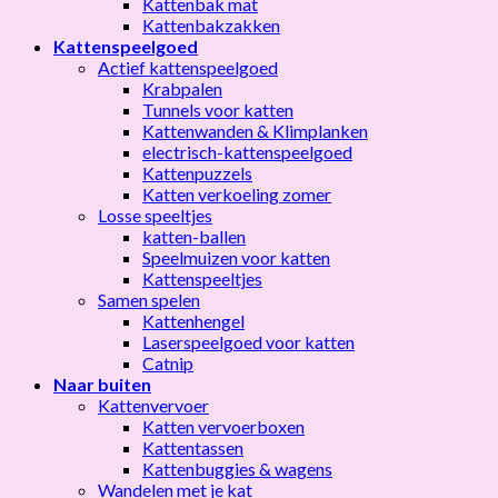
Kattenbak mat
Kattenbakzakken
Kattenspeelgoed
Actief kattenspeelgoed
Krabpalen
Tunnels voor katten
Kattenwanden & Klimplanken
electrisch-kattenspeelgoed
Kattenpuzzels
Katten verkoeling zomer
Losse speeltjes
katten-ballen
Speelmuizen voor katten
Kattenspeeltjes
Samen spelen
Kattenhengel
Laserspeelgoed voor katten
Catnip
Naar buiten
Kattenvervoer
Katten vervoerboxen
Kattentassen
Kattenbuggies & wagens
Wandelen met je kat