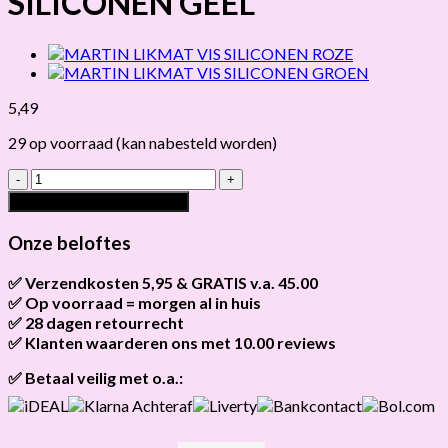
SILICONEN GEEL
5,49
29 op voorraad (kan nabesteld worden)
MARTIN
LIKMAT
Toevoegen aan winkelwagen
VIS
SILICONEN
Onze beloftes
GEEL
hoeveelheid
✅ Verzendkosten 5,95 & GRATIS v.a. 45.00
✅ Op voorraad = morgen al in huis
Brievenbus verzendingen zijn 3,95, een pakket 5,95 en
bestellingen v.a. 45,00 worden gratis verzonden.
✅ 28 dagen retourrecht
Als het product op voorraad is en je bestelt vóór 13:00, wordt
het
vandaag nog verzonden
.
✅ Klanten waarderen ons met 10.00 reviews
Niet tevreden? Geen probleem! Je hebt
28 dagen
de tijd om te
retourneren.
Onze klanten beoordelen ons gemiddeld met
9,2 bij webkeur
✅ Betaal veilig met o.a.: