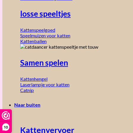
losse speeltjes
Kattenspeelgoed
Speelmuizen voor katten
Kattenballen
Samen spelen
Kattenhengel
Laserlampje voor katten
Catnip
Naar buiten
10
Kattenvervoer