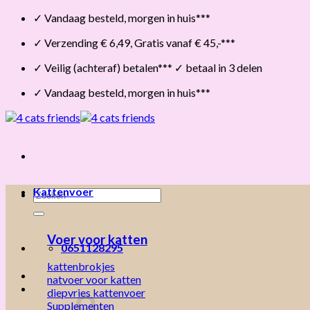
Skip
✓ Vandaag besteld, morgen in huis***
to
✓ Verzending € 6,49, Gratis vanaf € 45,-***
content
✓ Veilig (achteraf) betalen*** ✓ betaal in 3 delen
✓ Vandaag besteld, morgen in huis***
Kattenvoer
Zoeken
naar:
Voer voor katten
0651128295
kattenbrokjes
natvoer voor katten
diepvries kattenvoer
Supplementen