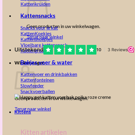
Kattenkruiden
Kattensnacks
Geen producten in uw winkelwagen.
Snacks voor je kat
KattenKoekjes
Terug naar winkel
Kattensnoepjes
Vloeibare kattensnack
Kattengras
Bakjes voer & water
Winkelwagen
Kattenvoer en drinkbakken
Kattenfonteinen
Slowfeeder
Snackvoerballen
Geen producten in uw winkelwagen.
Terug naar winkel
Kittens
Kitten artikelen