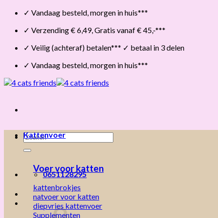
Skip
✓ Vandaag besteld, morgen in huis***
to
✓ Verzending € 6,49, Gratis vanaf € 45,-***
content
✓ Veilig (achteraf) betalen*** ✓ betaal in 3 delen
✓ Vandaag besteld, morgen in huis***
Kattenvoer
Zoeken
naar:
Voer voor katten
0651128295
kattenbrokjes
natvoer voor katten
diepvries kattenvoer
Supplementen