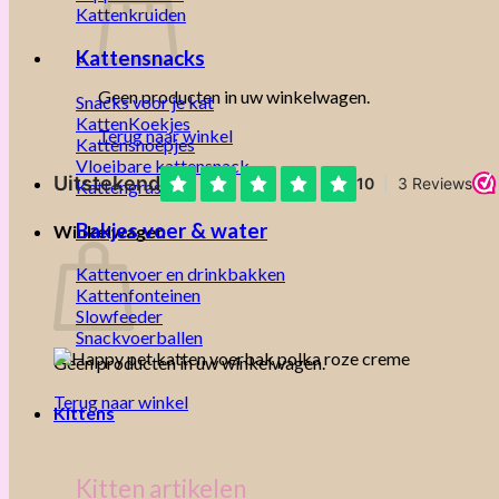
Kattenkruiden
Kattensnacks
Geen producten in uw winkelwagen.
Snacks voor je kat
KattenKoekjes
Terug naar winkel
Kattensnoepjes
Vloeibare kattensnack
Kattengras
Bakjes voer & water
Winkelwagen
Kattenvoer en drinkbakken
Kattenfonteinen
Slowfeeder
Snackvoerballen
Geen producten in uw winkelwagen.
Terug naar winkel
Kittens
Kitten artikelen