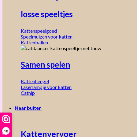
losse speeltjes
Kattenspeelgoed
Speelmuizen voor katten
Kattenballen
Samen spelen
Kattenhengel
Laserlampje voor katten
Catnip
Naar buiten
10
Kattenvervoer