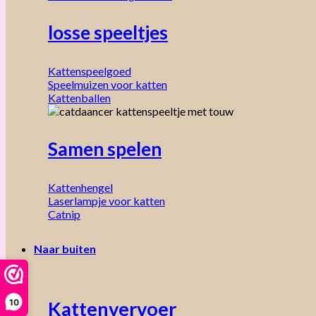
losse speeltjes
Kattenspeelgoed
Speelmuizen voor katten
Kattenballen
Samen spelen
Kattenhengel
Laserlampje voor katten
Catnip
Naar buiten
10
Kattenvervoer