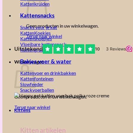
Kattenkruiden
Kattensnacks
Geen producten in uw winkelwagen.
Snacks voor je kat
KattenKoekjes
Terug naar winkel
Kattensnoepjes
Vloeibare kattensnack
Kattengras
Bakjes voer & water
Winkelwagen
Kattenvoer en drinkbakken
Kattenfonteinen
Slowfeeder
Snackvoerballen
Geen producten in uw winkelwagen.
Terug naar winkel
Kittens
Kitten artikelen