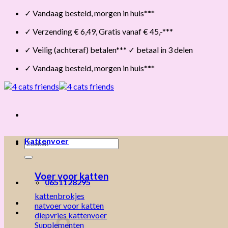
Skip
✓ Vandaag besteld, morgen in huis***
to
✓ Verzending € 6,49, Gratis vanaf € 45,-***
content
✓ Veilig (achteraf) betalen*** ✓ betaal in 3 delen
✓ Vandaag besteld, morgen in huis***
Kattenvoer
Zoeken
naar:
Voer voor katten
0651128295
kattenbrokjes
natvoer voor katten
diepvries kattenvoer
Supplementen