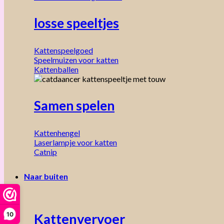
losse speeltjes
Kattenspeelgoed
Speelmuizen voor katten
Kattenballen
Samen spelen
Kattenhengel
Laserlampje voor katten
Catnip
Naar buiten
10
Kattenvervoer