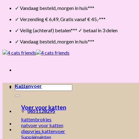
Skip
✓ Vandaag besteld, morgen in huis***
to
✓ Verzending € 6,49, Gratis vanaf € 45,-***
content
✓ Veilig (achteraf) betalen*** ✓ betaal in 3 delen
✓ Vandaag besteld, morgen in huis***
Kattenvoer
Zoeken
naar:
Voer voor katten
0651128295
kattenbrokjes
natvoer voor katten
diepvries kattenvoer
Supplementen