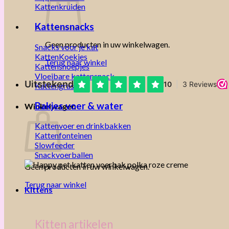
Kattenkruiden
Kattensnacks
Geen producten in uw winkelwagen.
Snacks voor je kat
KattenKoekjes
Terug naar winkel
Kattensnoepjes
Vloeibare kattensnack
Kattengras
Bakjes voer & water
Winkelwagen
Kattenvoer en drinkbakken
Kattenfonteinen
Slowfeeder
Snackvoerballen
Geen producten in uw winkelwagen.
Terug naar winkel
Kittens
Kitten artikelen