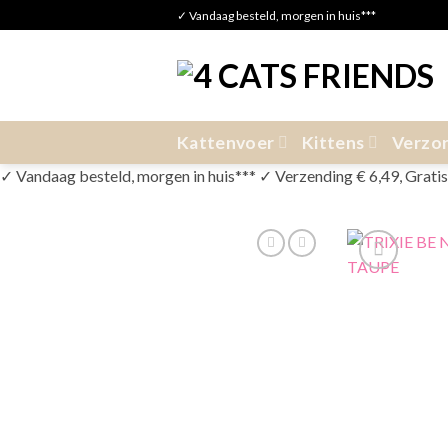
Skip
✓ Vandaag besteld, morgen in huis***
to
content
Kattenvoer
Kittens
Verzor
✓ Vandaag besteld, morgen in huis*** ✓ Verzending € 6,49, Gratis v