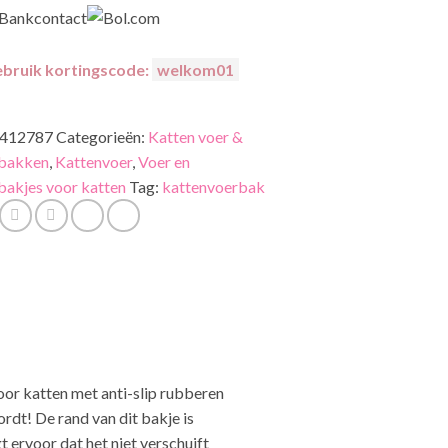
bruik kortingscode:
welkom01
412787
Categorieën:
Katten voer &
kbakken
,
Kattenvoer
,
Voer en
bakjes voor katten
Tag:
kattenvoerbak
or katten met anti-slip rubberen
rdt! De rand van dit bakje is
 ervoor dat het niet verschuift