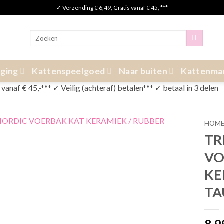
✓ Verzending € 6,49, Gratis vanaf € 45,-***
Zoeken
naar:
ging
Kattenspeelgoed
Naar buiten
Kattenma
anaf € 45,-*** ✓ Veilig (achteraf) betalen*** ✓ betaal in 3 delen
HOM
TR
VO
KE
TA