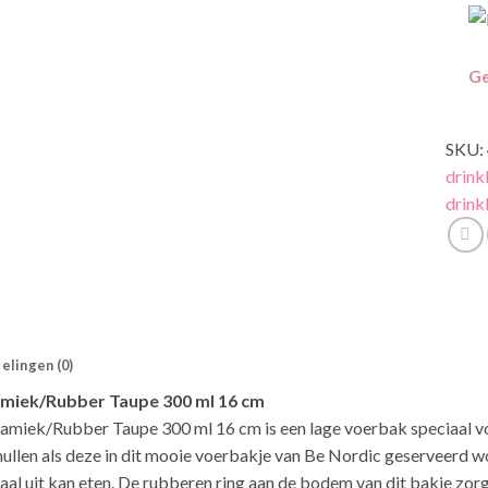
Ge
SKU:
drin
drink
elingen (0)
amiek/Rubber Taupe 300 ml 16 cm
amiek/Rubber Taupe 300 ml 16 cm is een lage voerbak speciaal vo
smullen als deze in dit mooie voerbakje van Be Nordic geserveerd wo
al uit kan eten. De rubberen ring aan de bodem van dit bakje zorgt