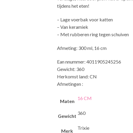
tijdens het eten!
– Lage voerbak voor katten
– Van keramiek
– Met rubberen ring tegen schuiven
Afmeting: 300 ml, 16 cm
Ean nnummer: 4011905245256
Gewicht: 360
Herkomst land: CN
Afmetingen :
16 CM
Maten
360
Gewicht
Trixie
Merk