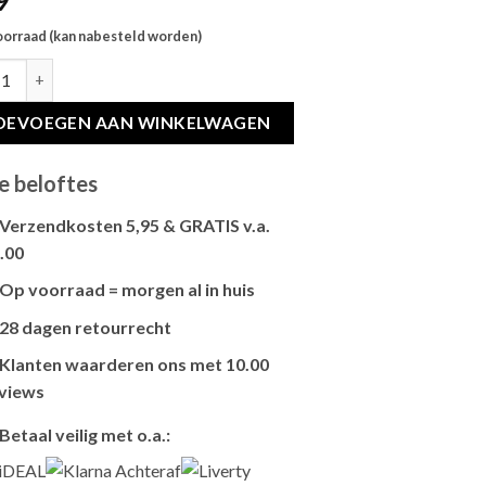
9
oorraad (kan nabesteld worden)
E BE NORDIC VOERBAK KAT KERAMIEK / RUBBER TAUPE hoeveelh
OEVOEGEN AAN WINKELWAGEN
e beloftes
Verzendkosten 5,95 & GRATIS v.a.
.00
Brievenbus verzendingen zijn 3,95, een
Op voorraad = morgen al in huis
pakket 5,95 en bestellingen v.a. 45,00
Als het product op voorraad is en je
worden gratis verzonden.
28 dagen retourrecht
bestelt vóór 13:00, wordt het
vandaag
Niet tevreden? Geen probleem! Je hebt
nog verzonden
.
Klanten waarderen ons met 10.00
28 dagen
de tijd om te retourneren.
views
Onze klanten beoordelen ons gemiddeld
Betaal veilig met o.a.:
met
9,2 bij webkeur