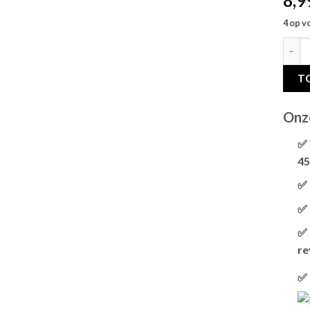
8,9
4 op v
TRIXI
T
Onz
✅ 
45
✅ 
✅ 
✅ 
re
✅ 