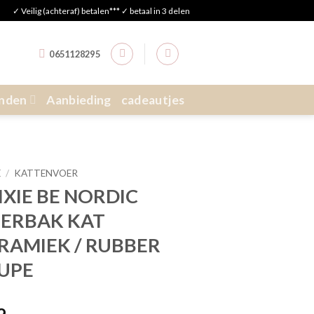
✓ Veilig (achteraf) betalen*** ✓ betaal in 3 delen
0651128295
nden
Aanbieding
cadeautjes
E
/
KATTENVOER
IXIE BE NORDIC
ERBAK KAT
RAMIEK / RUBBER
UPE