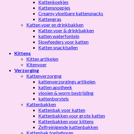
Kattenkoekjes
Kattensnoepjes
Creamy vloeibare kattensnacks
Kattengras
Katten voer en drinkbakken
Katten voer & drinkbakken
katten waterfontein
Slowfeeders voor katten
Katten snackballen
Kittens
Kitten artikelen
Kitenvoer
Verzorging
Kattenverzorgng
kattenverzorgings artikelen
katten apotheek
vlooien & worm bestrijding
kattenborstels
Kattenbakken
Kattenbak voor katten
Kattenbakken voor grote katten
Kattenbakken voor kittens
Zelfreinigende kattenbakken
Kattenbak toebehoren