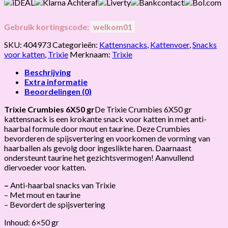
Gebruik kortingscode:
welkom01
SKU:
404973
Categorieën:
Kattensnacks
,
Kattenvoer
,
Snacks
voor katten
,
Trixie
Merknaam:
Trixie
Beschrijving
Extra informatie
Beoordelingen (0)
Trixie Crumbies 6X50 gr
De Trixie Crumbies 6X50 gr
kattensnack is een krokante snack voor katten in met anti-
haarbal formule door mout en taurine. Deze Crumbies
bevorderen de spijsvertering en voorkomen de vorming van
haarballen als gevolg door ingeslikte haren. Daarnaast
ondersteunt taurine het gezichtsvermogen! Aanvullend
diervoeder voor katten.
–
Anti-haarbal snacks van Trixie
– Met mout en taurine
– Bevordert de spijsvertering
Inhoud: 6×50 gr