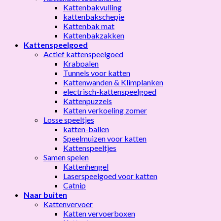
Kattenbakvulling
kattenbakschepje
Kattenbak mat
Kattenbakzakken
Kattenspeelgoed
Actief kattenspeelgoed
Krabpalen
Tunnels voor katten
Kattenwanden & Klimplanken
electrisch-kattenspeelgoed
Kattenpuzzels
Katten verkoeling zomer
Losse speeltjes
katten-ballen
Speelmuizen voor katten
Kattenspeeltjes
Samen spelen
Kattenhengel
Laserspeelgoed voor katten
Catnip
Naar buiten
Kattenvervoer
Katten vervoerboxen