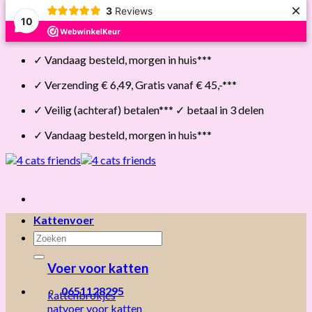
×
3
Reviews
10
Skip
✓ Vandaag besteld, morgen in huis***
to
content
✓ Verzending € 6,49, Gratis vanaf € 45,-***
✓ Veilig (achteraf) betalen*** ✓ betaal in 3 delen
✓ Vandaag besteld, morgen in huis***
Kattenvoer
Zoeken
naar:
Voer voor katten
0651128295
kattenbrokjes
natvoer voor katten