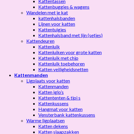
Kattentassen
Kattenbuggies & wagens
Wandelen met je kat
kattenhalsbanden
Lijnen voor katten
Kattentuigjes
Kattenhalsband met lijn (setjes)
Kattendeuren
Kattenluik
Kattenluiken voor grote katten
Kattenluik met chip
Kattenluik toebehoren
Katten veiligheidsnetten
Kattenmanden
Ligplaats voor katten
Kattenmanden
Katten iglo’s
Kattententen & tipi s
Kattenkussens
Hangmat voor katten
Vensterbank kattenkussens
Warme ligplaatsen
Katten dekens
Katten slaapzakken