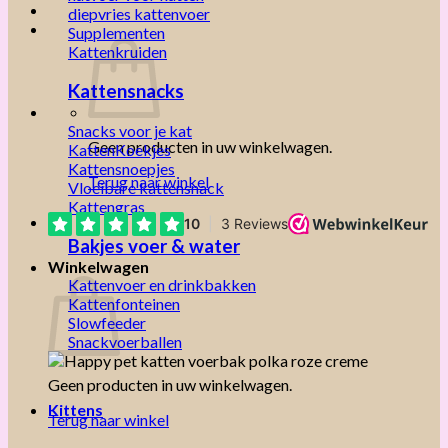
diepvries kattenvoer
Supplementen
Kattenkruiden
Kattensnacks
Snacks voor je kat
Geen producten in uw winkelwagen.
KattenKoekjes
Kattensnoepjes
Terug naar winkel
Vloeibare kattensnack
Kattengras
Bakjes voer & water
Winkelwagen
Kattenvoer en drinkbakken
Kattenfonteinen
Slowfeeder
Snackvoerballen
Geen producten in uw winkelwagen.
Kittens
Terug naar winkel