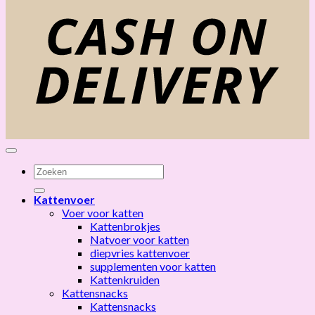
D
Zoeken
naar:
Kattenvoer
Voer voor katten
Kattenbrokjes
Natvoer voor katten
diepvries kattenvoer
supplementen voor katten
Kattenkruiden
Kattensnacks
Kattensnacks