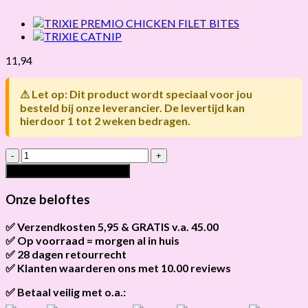
11,94
⚠ Let op: Dit product wordt speciaal voor jou
besteld bij onze leverancier. De levertijd kan
hierdoor 1 tot 2 weken bedragen.
TRIXIE
CRUMBIES
Toevoegen aan winkelwagen
hoeveelheid
Onze beloftes
✅ Verzendkosten 5,95 & GRATIS v.a. 45.00
✅ Op voorraad = morgen al in huis
Brievenbus verzendingen zijn 3,95, een pakket 5,95 en
bestellingen v.a. 45,00 worden gratis verzonden.
✅ 28 dagen retourrecht
Als het product op voorraad is en je bestelt vóór 13:00, wordt
het
vandaag nog verzonden
.
✅ Klanten waarderen ons met 10.00 reviews
Niet tevreden? Geen probleem! Je hebt
28 dagen
de tijd om te
retourneren.
Onze klanten beoordelen ons gemiddeld met
9,2 bij webkeur
✅ Betaal veilig met o.a.: