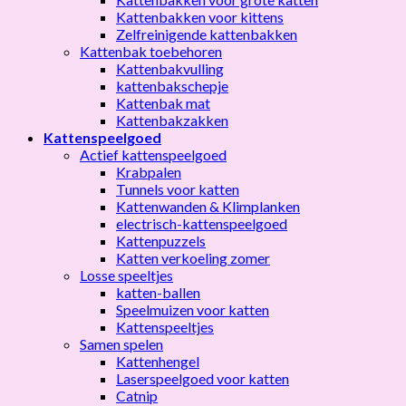
Kattenbakken voor kittens
Zelfreinigende kattenbakken
Kattenbak toebehoren
Kattenbakvulling
kattenbakschepje
Kattenbak mat
Kattenbakzakken
Kattenspeelgoed
Actief kattenspeelgoed
Krabpalen
Tunnels voor katten
Kattenwanden & Klimplanken
electrisch-kattenspeelgoed
Kattenpuzzels
Katten verkoeling zomer
Losse speeltjes
katten-ballen
Speelmuizen voor katten
Kattenspeeltjes
Samen spelen
Kattenhengel
Laserspeelgoed voor katten
Catnip