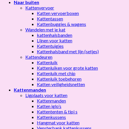
Naar buiten
Kattenvervoer
Katten vervoerboxen
Kattentassen
Kattenbuggies & wagens
Wandelen met je kat
kattenhalsbanden
Lijnen voor katten
Kattentuigjes
Kattenhalsband met lijn (setjes)
Kattendeuren
Kattenluik
Kattenluiken voor grote katten
Kattenluik met chip
Kattenluik toebehoren
Katten veiligheidsnetten
Kattenmanden
Ligplaats voor katten
Kattenmanden
Katten iglo’s
Kattententen & tipi s
Kattenkussens
Hangmat voor katten
Vensterbank kattenkussens