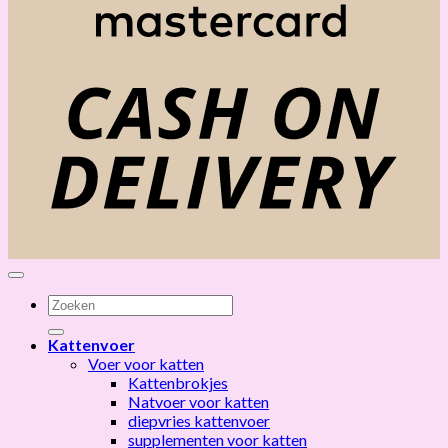
C
D
Zoeken
naar:
Kattenvoer
Voer voor katten
Kattenbrokjes
Natvoer voor katten
diepvries kattenvoer
supplementen voor katten