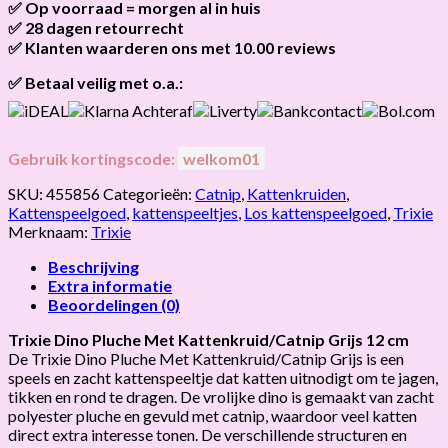
✅ Op voorraad = morgen al in huis
Brievenbus verzendingen zijn 3,95, een pakket 5,95 en
GRIJS
bestellingen v.a. 45,00 worden gratis verzonden.
✅ 28 dagen retourrecht
Als het product op voorraad is en je bestelt vóór 13:00, wordt
hoeveelheid
het
vandaag nog verzonden
.
✅ Klanten waarderen ons met 10.00 reviews
Niet tevreden? Geen probleem! Je hebt
28 dagen
de tijd om te
retourneren.
Onze klanten beoordelen ons gemiddeld met
9,2 bij webkeur
✅ Betaal veilig met o.a.:
Gebruik kortingscode:
welkom01
SKU:
455856
Categorieën:
Catnip
,
Kattenkruiden
,
Kattenspeelgoed
,
kattenspeeltjes
,
Los kattenspeelgoed
,
Trixie
Merknaam:
Trixie
Beschrijving
Extra informatie
Beoordelingen (0)
Trixie Dino Pluche Met Kattenkruid/Catnip Grijs 12 cm
De Trixie Dino Pluche Met Kattenkruid/Catnip Grijs is een
speels en zacht kattenspeeltje dat katten uitnodigt om te jagen,
tikken en rond te dragen. De vrolijke dino is gemaakt van zacht
polyester pluche en gevuld met catnip, waardoor veel katten
direct extra interesse tonen. De verschillende structuren en