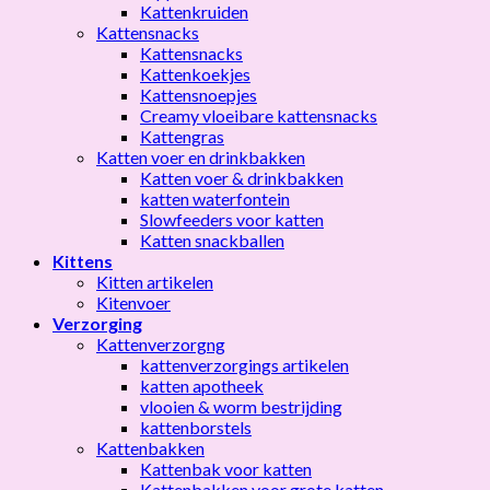
Kattenkruiden
Kattensnacks
Kattensnacks
Kattenkoekjes
Kattensnoepjes
Creamy vloeibare kattensnacks
Kattengras
Katten voer en drinkbakken
Katten voer & drinkbakken
katten waterfontein
Slowfeeders voor katten
Katten snackballen
Kittens
Kitten artikelen
Kitenvoer
Verzorging
Kattenverzorgng
kattenverzorgings artikelen
katten apotheek
vlooien & worm bestrijding
kattenborstels
Kattenbakken
Kattenbak voor katten
Kattenbakken voor grote katten