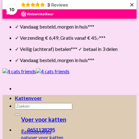
×
3
Reviews
10
Skip
✓ Vandaag besteld, morgen in huis***
to
content
✓ Verzending € 6,49, Gratis vanaf € 45,-***
✓ Veilig (achteraf) betalen*** ✓ betaal in 3 delen
✓ Vandaag besteld, morgen in huis***
Kattenvoer
Zoeken
naar:
Voer voor katten
0651128295
kattenbrokjes
natvoer voor katten