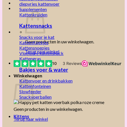
diepvries kattenvoer
Supplementen
Kattenkruiden
Kattensnacks
Snacks voor je kat
Geen producten in uw winkelwagen.
KattenKoekjes
Kattensnoepjes
Terug naar winkel
Vloeibare kattensnack
Kattengras
Bakjes voer & water
Winkelwagen
Kattenvoer en drinkbakken
Kattenfonteinen
Slowfeeder
Snackvoerballen
Geen producten in uw winkelwagen.
Kittens
Terug naar winkel