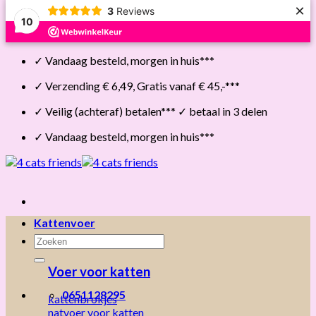
×
3
Reviews
10
Skip
✓ Vandaag besteld, morgen in huis***
to
content
✓ Verzending € 6,49, Gratis vanaf € 45,-***
✓ Veilig (achteraf) betalen*** ✓ betaal in 3 delen
✓ Vandaag besteld, morgen in huis***
Kattenvoer
Zoeken
naar:
Voer voor katten
0651128295
kattenbrokjes
natvoer voor katten