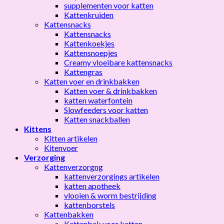
supplementen voor katten
Kattenkruiden
Kattensnacks
Kattensnacks
Kattenkoekjes
Kattensnoepjes
Creamy vloeibare kattensnacks
Kattengras
Katten voer en drinkbakken
Katten voer & drinkbakken
katten waterfontein
Slowfeeders voor katten
Katten snackballen
Kittens
Kitten artikelen
Kitenvoer
Verzorging
Kattenverzorgng
kattenverzorgings artikelen
katten apotheek
vlooien & worm bestrijding
kattenborstels
Kattenbakken
Kattenbak voor katten