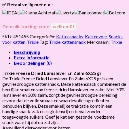
✅ Betaal veilig met o.a.:
Gebruik kortingscode:
welkom01
SKU:
451455
Categorieën:
Kattensnacks
,
Kattenvoer
,
Snacks
voor katten
,
Trixie
Tag:
Trixie kattensnack
Merknaam:
Trixie
Beschrijving
Extra informatie
Beoordelingen (0)
Trixie Freeze Dried Lamslever En Zalm 6X25 gr
De Trixie Freeze Dried Lamslever En Zalm 6X25 gr is een
gevriesdroogde kattensnack. Deze kattensnack combineert de
heerlijke smaken van freeze-dried lamslever en zalm. Met 70%
lamslever en 30% zalm, zorgt de gevriesdroogde bereiding
ervoor dat de volle smaak en waardevolle ingrediënten
behouden blijven. Deze smakelijke traktatie komt in een
handige snack-zak en is glutenvrij en bevat zonder
toegevoegde suikers. Geef je kat een gezonde, voedzame
snack waar hij dol op zal zijn.
Aanvullend diervoeder voor katten.