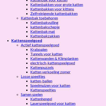
Kattenbakken voor grote katten
Kattenbakken voor kittens
Zelfreinigende kattenbakken
Kattenbak toebehoren
Kattenbakvulling
kattenbakschepje
Kattenbak mat
Kattenbakzakken
Kattenspeelgoed
Actief kattenspeelgoed
Krabpalen
Tunnels voor katten
Kattenwanden & Klimplanken
electrisch-kattenspeelgoed
Kattenpuzzels
Katten verkoeling zomer
Losse speeltjes
katten-ballen
Speelmuizen voor katten
Kattenspeeltjes
Samen spelen
Kattenhengel
Laserspeelgoed voor katten