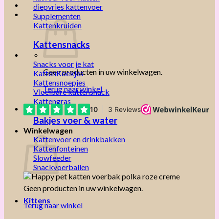
diepvries kattenvoer
Supplementen
Kattenkruiden
Kattensnacks
Snacks voor je kat
Geen producten in uw winkelwagen.
KattenKoekjes
Kattensnoepjes
Terug naar winkel
Vloeibare kattensnack
Kattengras
Bakjes voer & water
Winkelwagen
Kattenvoer en drinkbakken
Kattenfonteinen
Slowfeeder
Snackvoerballen
Geen producten in uw winkelwagen.
Kittens
Terug naar winkel