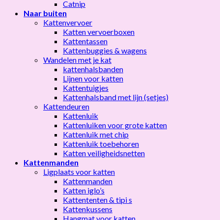
Catnip
Naar buiten
Kattenvervoer
Katten vervoerboxen
Kattentassen
Kattenbuggies & wagens
Wandelen met je kat
kattenhalsbanden
Lijnen voor katten
Kattentuigjes
Kattenhalsband met lijn (setjes)
Kattendeuren
Kattenluik
Kattenluiken voor grote katten
Kattenluik met chip
Kattenluik toebehoren
Katten veiligheidsnetten
Kattenmanden
Ligplaats voor katten
Kattenmanden
Katten iglo’s
Kattententen & tipi s
Kattenkussens
Hangmat voor katten