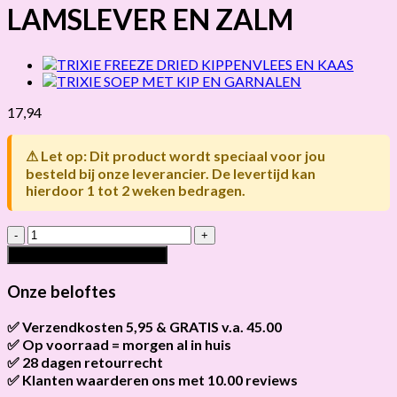
LAMSLEVER EN ZALM
17,94
⚠ Let op: Dit product wordt speciaal voor jou
besteld bij onze leverancier. De levertijd kan
hierdoor 1 tot 2 weken bedragen.
TRIXIE
FREEZE
Toevoegen aan winkelwagen
DRIED
LAMSLEVER
Onze beloftes
EN
ZALM
✅ Verzendkosten 5,95 & GRATIS v.a. 45.00
hoeveelheid
✅ Op voorraad = morgen al in huis
Brievenbus verzendingen zijn 3,95, een pakket 5,95 en
bestellingen v.a. 45,00 worden gratis verzonden.
✅ 28 dagen retourrecht
Als het product op voorraad is en je bestelt vóór 13:00, wordt
het
vandaag nog verzonden
.
✅ Klanten waarderen ons met 10.00 reviews
Niet tevreden? Geen probleem! Je hebt
28 dagen
de tijd om te
retourneren.
Onze klanten beoordelen ons gemiddeld met
9,2 bij webkeur