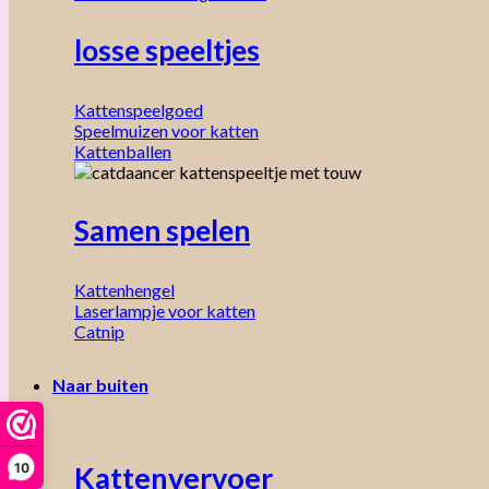
losse speeltjes
Kattenspeelgoed
Speelmuizen voor katten
Kattenballen
Samen spelen
Kattenhengel
Laserlampje voor katten
Catnip
Naar buiten
10
Kattenvervoer