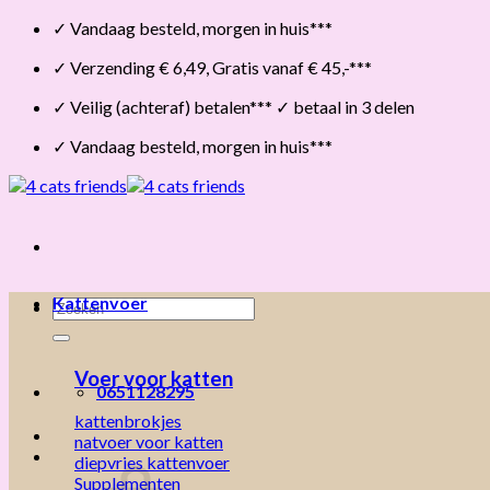
Skip
✓ Vandaag besteld, morgen in huis***
to
✓ Verzending € 6,49, Gratis vanaf € 45,-***
content
✓ Veilig (achteraf) betalen*** ✓ betaal in 3 delen
✓ Vandaag besteld, morgen in huis***
Kattenvoer
Zoeken
naar:
Voer voor katten
0651128295
kattenbrokjes
natvoer voor katten
diepvries kattenvoer
Supplementen