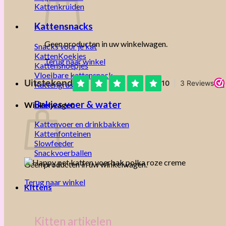
Kattenkruiden
Kattensnacks
Geen producten in uw winkelwagen.
Snacks voor je kat
KattenKoekjes
Terug naar winkel
Kattensnoepjes
Vloeibare kattensnack
Kattengras
Bakjes voer & water
Winkelwagen
Kattenvoer en drinkbakken
Kattenfonteinen
Slowfeeder
Snackvoerballen
Geen producten in uw winkelwagen.
Terug naar winkel
Kittens
Kitten artikelen