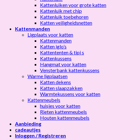
Kattenluiken voor grote katten
Kattenluik met chip
Kattenluik toebehoren
Katten veiligheidsnetten
Kattenmanden
Ligplaats voor katten
Kattenmanden
Katten iglo’s
Kattententen & tipi s
Kattenkussens
Hangmat voor katten
Vensterbank kattenkussens
Warme ligplaatsen
Katten dekens
Katten slaapzakken
Warmtekussens voor katten
Kattenmeubels
huisjes voor katten
Rieten kattenmeubels
Houten kattenmeubels
Aanbieding
cadeautjes
Inloggen / Registreren