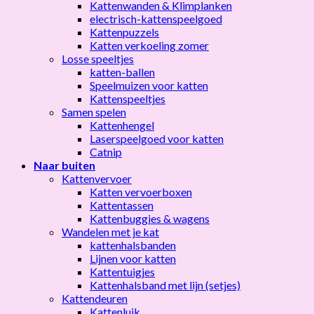
Kattenwanden & Klimplanken
electrisch-kattenspeelgoed
Kattenpuzzels
Katten verkoeling zomer
Losse speeltjes
katten-ballen
Speelmuizen voor katten
Kattenspeeltjes
Samen spelen
Kattenhengel
Laserspeelgoed voor katten
Catnip
Naar buiten
Kattenvervoer
Katten vervoerboxen
Kattentassen
Kattenbuggies & wagens
Wandelen met je kat
kattenhalsbanden
Lijnen voor katten
Kattentuigjes
Kattenhalsband met lijn (setjes)
Kattendeuren
Kattenluik