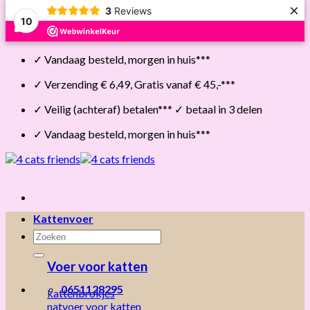
×
3
Reviews
10
Skip
✓ Vandaag besteld, morgen in huis***
to
content
✓ Verzending € 6,49, Gratis vanaf € 45,-***
✓ Veilig (achteraf) betalen*** ✓ betaal in 3 delen
✓ Vandaag besteld, morgen in huis***
Kattenvoer
Zoeken
naar:
Voer voor katten
0651128295
kattenbrokjes
natvoer voor katten