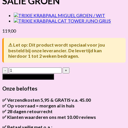
SALIE GROEN
119,00
⚠ Let op: Dit product wordt speciaal voor jou
besteld bij onze leverancier. De levertijd kan
hierdoor 1 tot 2 weken bedragen.
TRIXIE
KRABPAAL
Toevoegen aan winkelwagen
ELENA
SALIE
Onze beloftes
GROEN
hoeveelheid
✅ Verzendkosten 5,95 & GRATIS v.a. 45.00
✅ Op voorraad = morgen al in huis
Brievenbus verzendingen zijn 3,95, een pakket 5,95 en
bestellingen v.a. 45,00 worden gratis verzonden.
✅ 28 dagen retourrecht
Als het product op voorraad is en je bestelt vóór 13:00, wordt
het
vandaag nog verzonden
.
✅ Klanten waarderen ons met 10.00 reviews
Niet tevreden? Geen probleem! Je hebt
28 dagen
de tijd om te
retourneren.
Onze klanten beoordelen ons gemiddeld met
9,2 bij webkeur
✅ Betaal veilig met o.a.: