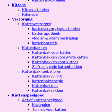
Kittens
Kitten artikelen
Kitenvoer
Verzorging
Kattenverzorgng
kattenverzorgings artikelen
katten apotheek
vlooien & worm bestrijding
kattenborstels
Kattenbakken
Kattenbak voor katten
Kattenbakken voor grote katten
Kattenbakken voor kittens
Zelfreinigende kattenbakken
Kattenbak toebehoren
Kattenbakvulling
kattenbakschepje
Kattenbak mat
Kattenbakzakken
Kattenspeelgoed
Actief kattenspeelgoed
Krabpalen
Tunnels voor katten