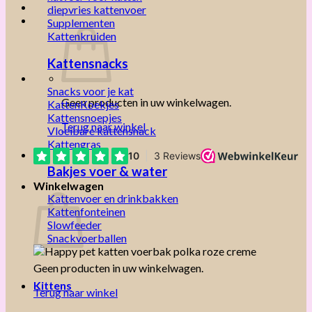
diepvries kattenvoer
Supplementen
Kattenkruiden
Kattensnacks
Snacks voor je kat
Geen producten in uw winkelwagen.
KattenKoekjes
Kattensnoepjes
Terug naar winkel
Vloeibare kattensnack
Kattengras
Bakjes voer & water
Winkelwagen
Kattenvoer en drinkbakken
Kattenfonteinen
Slowfeeder
Snackvoerballen
Geen producten in uw winkelwagen.
Kittens
Terug naar winkel