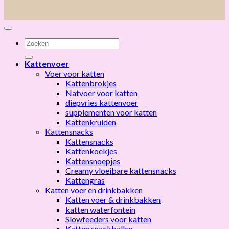
Zoeken
naar:
Kattenvoer
Voer voor katten
Kattenbrokjes
Natvoer voor katten
diepvries kattenvoer
supplementen voor katten
Kattenkruiden
Kattensnacks
Kattensnacks
Kattenkoekjes
Kattensnoepjes
Creamy vloeibare kattensnacks
Kattengras
Katten voer en drinkbakken
Katten voer & drinkbakken
katten waterfontein
Slowfeeders voor katten
Katten snackballen