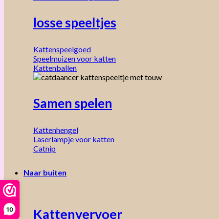
losse speeltjes
Kattenspeelgoed
Speelmuizen voor katten
Kattenballen
Samen spelen
Kattenhengel
Laserlampje voor katten
Catnip
Naar buiten
10
Kattenvervoer