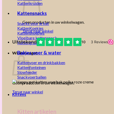
Kattenkruiden
Kattensnacks
Geen producten in uw winkelwagen.
Snacks voor je kat
KattenKoekjes
Terug naar winkel
Kattensnoepjes
Vloeibare kattensnack
Kattengras
Bakjes voer & water
Winkelwagen
Kattenvoer en drinkbakken
Kattenfonteinen
Slowfeeder
Snackvoerballen
Geen producten in uw winkelwagen.
Terug naar winkel
Kittens
Kitten artikelen