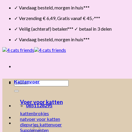
Skip
✓ Vandaag besteld, morgen in huis***
to
✓ Verzending € 6,49, Gratis vanaf € 45,-***
content
✓ Veilig (achteraf) betalen*** ✓ betaal in 3 delen
✓ Vandaag besteld, morgen in huis***
Kattenvoer
Zoeken
naar:
Voer voor katten
0651128295
kattenbrokjes
natvoer voor katten
diepvries kattenvoer
Supplementen