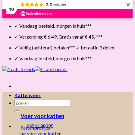
×
3
Reviews
10
Skip
✓ Vandaag besteld, morgen in huis***
to
content
✓ Verzending € 6,49, Gratis vanaf € 45,-***
✓ Veilig (achteraf) betalen*** ✓ betaal in 3 delen
✓ Vandaag besteld, morgen in huis***
Kattenvoer
Zoeken
naar:
Voer voor katten
0651128295
kattenbrokjes
natvoer voor katten