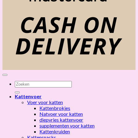
C
D
Zoeken
naar:
Kattenvoer
Voer voor katten
Kattenbrokjes
Natvoer voor katten
diepvries kattenvoer
supplementen voor katten
Kattenkruiden
Kattensnacks