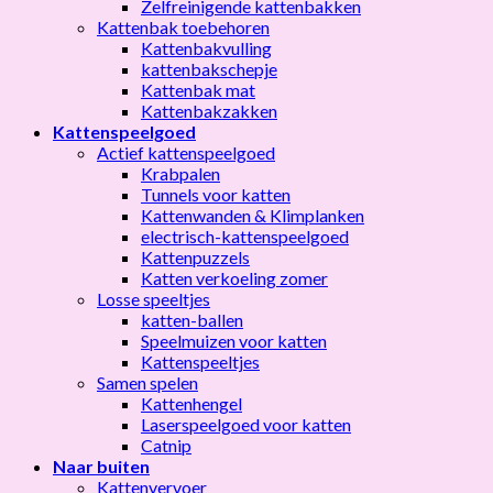
Zelfreinigende kattenbakken
Kattenbak toebehoren
Kattenbakvulling
kattenbakschepje
Kattenbak mat
Kattenbakzakken
Kattenspeelgoed
Actief kattenspeelgoed
Krabpalen
Tunnels voor katten
Kattenwanden & Klimplanken
electrisch-kattenspeelgoed
Kattenpuzzels
Katten verkoeling zomer
Losse speeltjes
katten-ballen
Speelmuizen voor katten
Kattenspeeltjes
Samen spelen
Kattenhengel
Laserspeelgoed voor katten
Catnip
Naar buiten
Kattenvervoer