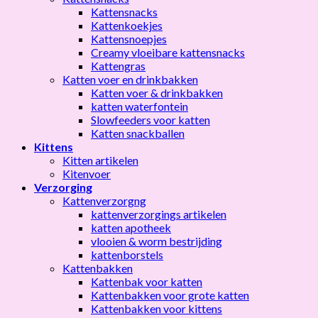
Kattensnacks
Kattenkoekjes
Kattensnoepjes
Creamy vloeibare kattensnacks
Kattengras
Katten voer en drinkbakken
Katten voer & drinkbakken
katten waterfontein
Slowfeeders voor katten
Katten snackballen
Kittens
Kitten artikelen
Kitenvoer
Verzorging
Kattenverzorgng
kattenverzorgings artikelen
katten apotheek
vlooien & worm bestrijding
kattenborstels
Kattenbakken
Kattenbak voor katten
Kattenbakken voor grote katten
Kattenbakken voor kittens