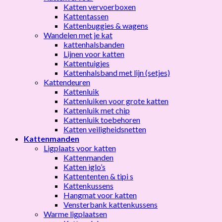
Katten vervoerboxen
Kattentassen
Kattenbuggies & wagens
Wandelen met je kat
kattenhalsbanden
Lijnen voor katten
Kattentuigjes
Kattenhalsband met lijn (setjes)
Kattendeuren
Kattenluik
Kattenluiken voor grote katten
Kattenluik met chip
Kattenluik toebehoren
Katten veiligheidsnetten
Kattenmanden
Ligplaats voor katten
Kattenmanden
Katten iglo’s
Kattententen & tipi s
Kattenkussens
Hangmat voor katten
Vensterbank kattenkussens
Warme ligplaatsen