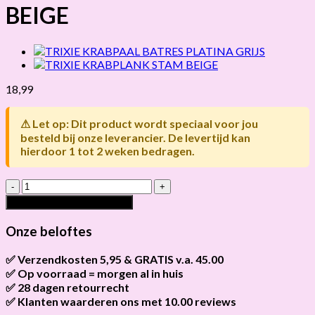
BEIGE
18,99
⚠ Let op: Dit product wordt speciaal voor jou
besteld bij onze leverancier. De levertijd kan
hierdoor 1 tot 2 weken bedragen.
TRIXIE
KRABSTAM
Toevoegen aan winkelwagen
BATRES
BEIGE
Onze beloftes
hoeveelheid
✅ Verzendkosten 5,95 & GRATIS v.a. 45.00
✅ Op voorraad = morgen al in huis
Brievenbus verzendingen zijn 3,95, een pakket 5,95 en
bestellingen v.a. 45,00 worden gratis verzonden.
✅ 28 dagen retourrecht
Als het product op voorraad is en je bestelt vóór 13:00, wordt
het
vandaag nog verzonden
.
✅ Klanten waarderen ons met 10.00 reviews
Niet tevreden? Geen probleem! Je hebt
28 dagen
de tijd om te
retourneren.
Onze klanten beoordelen ons gemiddeld met
9,2 bij webkeur