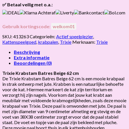
✅ Betaal veilig met o.a.:
Gebruik kortingscode:
welkom01
SKU:
413263
Categorieën:
Actief speelplezier
,
Kattenspeelgoed
,
krabpalen
,
Trixie
Merknaam:
Trixie
Beschrijving
Extra informatie
Beoordelingen (0)
Trixie Krabstam Batres Beige 62 cm
De Trixie Krabstam Batres Beige 62 cm is een mooie krabpaal
in strak ontwerp met jute. Krabben is een natuurlijke behoefte
voor de kat. Hiermee markeert de kat zijn territorium en
verzorgt hij zijn nagels. Voorkom dat jouw kat krabt aan
meubilair met voldoende krabmogelijkheden, zoals deze mooie
krabpaal van Trixie. Deze paal is omwonden met jute. De paal is
met zijn diameter van 9 centimeter afmeting erg stevig en de
voet van 38X38 centimeter zorgt ervoor dat de paal stabiel
staat. De voet en topje van de paal zijn bekleed met pluche.
Deze mooie paal hoort thuis in elk kattenhuishouden.