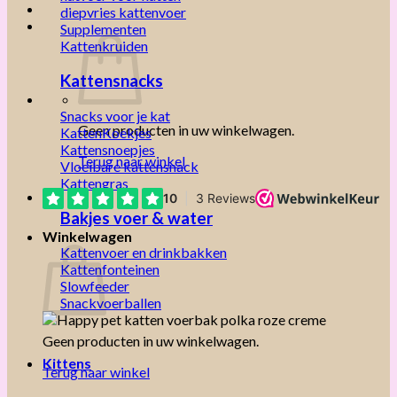
diepvries kattenvoer
Supplementen
Kattenkruiden
Kattensnacks
Snacks voor je kat
Geen producten in uw winkelwagen.
KattenKoekjes
Kattensnoepjes
Terug naar winkel
Vloeibare kattensnack
Kattengras
Bakjes voer & water
Winkelwagen
Kattenvoer en drinkbakken
Kattenfonteinen
Slowfeeder
Snackvoerballen
Geen producten in uw winkelwagen.
Kittens
Terug naar winkel