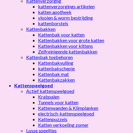
Kattenverzorgng
kattenverzorgings artikelen
katten apotheek
vlooien & worm bestrijding
kattenborstels
Kattenbakken
Kattenbak voor katten
Kattenbakken voor grote katten
Kattenbakken voor kittens
Zelfreinigende kattenbakken
Kattenbak toebehoren
Kattenbakvulling
kattenbakschepje
Kattenbak mat
Kattenbakzakken
Kattenspeelgoed
Actief kattenspeelgoed
Krabpalen
Tunnels voor katten
Kattenwanden & Klimplanken
electrisch-kattenspeelgoed
Kattenpuzzels
Katten verkoeling zomer
Losse speeltjes