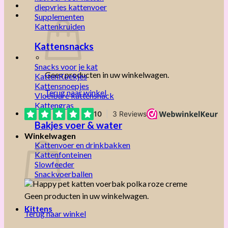
diepvries kattenvoer
Supplementen
Kattenkruiden
Kattensnacks
Snacks voor je kat
Geen producten in uw winkelwagen.
KattenKoekjes
Kattensnoepjes
Terug naar winkel
Vloeibare kattensnack
Kattengras
Bakjes voer & water
Winkelwagen
Kattenvoer en drinkbakken
Kattenfonteinen
Slowfeeder
Snackvoerballen
Geen producten in uw winkelwagen.
Kittens
Terug naar winkel