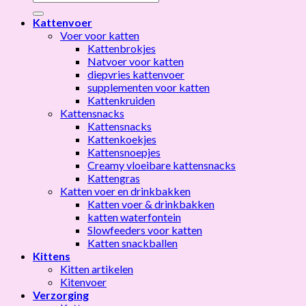
naar:
Kattenvoer
Voer voor katten
Kattenbrokjes
Natvoer voor katten
diepvries kattenvoer
supplementen voor katten
Kattenkruiden
Kattensnacks
Kattensnacks
Kattenkoekjes
Kattensnoepjes
Creamy vloeibare kattensnacks
Kattengras
Katten voer en drinkbakken
Katten voer & drinkbakken
katten waterfontein
Slowfeeders voor katten
Katten snackballen
Kittens
Kitten artikelen
Kitenvoer
Verzorging