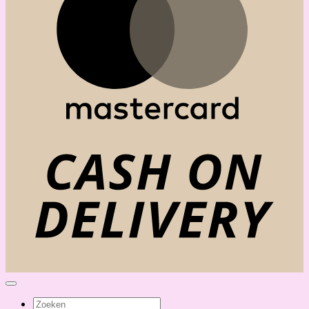
C
D
Zoeken