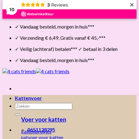
×
3
Reviews
10
Skip
✓ Vandaag besteld, morgen in huis***
to
content
✓ Verzending € 6,49, Gratis vanaf € 45,-***
✓ Veilig (achteraf) betalen*** ✓ betaal in 3 delen
✓ Vandaag besteld, morgen in huis***
Kattenvoer
Zoeken
naar:
Voer voor katten
0651128295
kattenbrokjes
natvoer voor katten