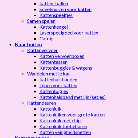
katten-ballen
Speelmuizen voor katten
Kattenspeeltjes
Samen spelen
Kattenhengel
Laserspeelgoed voor katten
Catnip
Naar buiten
Kattenvervoer
Katten vervoerboxen
Kattentassen
Kattenbuggies & wagens
Wandelen met je kat
kattenhalsbanden
Lijnen voor katten
Kattentuigjes
Kattenhalsband met lijn (setjes)
Kattendeuren
Kattenluik
Kattenluiken voor grote katten
Kattenluik met chip
Kattenluik toebehoren
Katten veiligheidsnetten
Kattenmanden