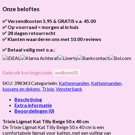
KAT
TILLY
Onze beloftes
BEIGE
hoeveelheid
✅ Verzendkosten 5,95 & GRATIS v.a. 45.00
✅ Op voorraad = morgen al in huis
Brievenbus verzendingen zijn 3,95, een pakket 5,95 en
bestellingen v.a. 45,00 worden gratis verzonden.
✅ 28 dagen retourrecht
Als het product op voorraad is en je bestelt vóór 13:00, wordt
het
vandaag nog verzonden
.
✅ Klanten waarderen ons met 10.00 reviews
Niet tevreden? Geen probleem! Je hebt
28 dagen
de tijd om te
retourneren.
Onze klanten beoordelen ons gemiddeld met
9,2 bij webkeur
✅ Betaal veilig met o.a.:
Gebruik kortingscode:
welkom01
SKU:
398343
Categorieën:
Kattenmanden
,
Kattenmanden,
kussens en dekens
,
Trixie
,
Vensterbank
Beschrijving
Extra informatie
Beoordelingen (0)
Trixie Ligmat Kat Tilly Beige 50 x 40 cm
De Trixie Ligmat Kat Tilly Beige 50 x 40 cm is een
comfortabele ligmat voor katten, met een vulling van