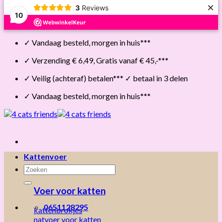
×
3
Reviews
10
Skip
✓ Vandaag besteld, morgen in huis***
to
content
✓ Verzending € 6,49, Gratis vanaf € 45,-***
✓ Veilig (achteraf) betalen*** ✓ betaal in 3 delen
✓ Vandaag besteld, morgen in huis***
Kattenvoer
Zoeken
naar:
Voer voor katten
0651128295
kattenbrokjes
natvoer voor katten