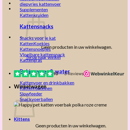
diepvries kattenvoer
Supplementen
Kattenkruiden
Kattensnacks
Snacks voor je kat
KattenKoekjes
Geen producten in uw winkelwagen.
Kattensnoepjes
Vloeibare kattensnack
Terug naar winkel
Kattengras
Bakjes voer & water
Kattenvoer en drinkbakken
Winkelwagen
Kattenfonteinen
Slowfeeder
Snackvoerballen
Kittens
Geen producten in uw winkelwagen.