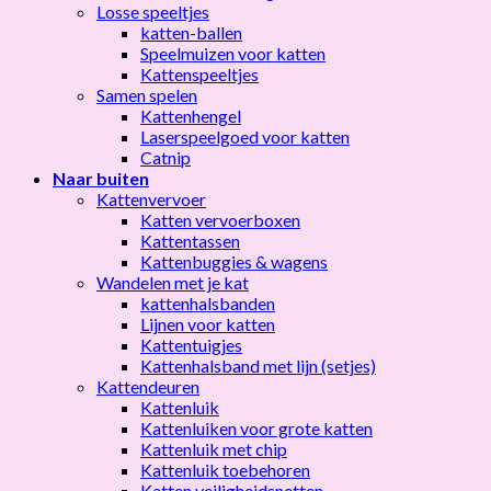
Losse speeltjes
katten-ballen
Speelmuizen voor katten
Kattenspeeltjes
Samen spelen
Kattenhengel
Laserspeelgoed voor katten
Catnip
Naar buiten
Kattenvervoer
Katten vervoerboxen
Kattentassen
Kattenbuggies & wagens
Wandelen met je kat
kattenhalsbanden
Lijnen voor katten
Kattentuigjes
Kattenhalsband met lijn (setjes)
Kattendeuren
Kattenluik
Kattenluiken voor grote katten
Kattenluik met chip
Kattenluik toebehoren
Katten veiligheidsnetten