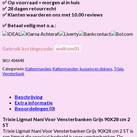
✅ Op voorraad = morgen al in huis
Brievenbus verzendingen zijn 3,95, een pakket 5,95 en
bestellingen v.a. 45,00 worden gratis verzonden.
✅ 28 dagen retourrecht
Als het product op voorraad is en je bestelt vóór 13:00, wordt
het
vandaag nog verzonden
.
✅ Klanten waarderen ons met 10.00 reviews
Niet tevreden? Geen probleem! Je hebt
28 dagen
de tijd om te
retourneren.
Onze klanten beoordelen ons gemiddeld met
9,2 bij webkeur
✅ Betaal veilig met o.a.:
Gebruik kortingscode:
welkom01
SKU:
404648
Categorieën:
Kattenmanden
,
Kattenmanden, kussens en dekens
,
Trixie
,
Vensterbank
Beschrijving
Extra informatie
Beoordelingen (0)
Trixie Ligmat Nani Voor Vensterbanken Grijs 90X28 cm 2
ST
Trixie Ligmat Nani Voor Vensterbanken Grijs 90X28 cm 2 ST is
een ligmat die speciaal bedoeld is voor vensterbanken. De