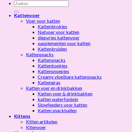
Zoeken
naar:
Kattenvoer
Voer voor katten
Kattenbrokjes
Natvoer voor katten
diepvries kattenvoer
supplementen voor katten
Kattenkruiden
Kattensnacks
Kattensnacks
Kattenkoekjes
Kattensnoepjes
Creamy vloeibare kattensnacks
Kattengras
Katten voer en drinkbakken
Katten voer & drinkbakken
katten waterfontein
Slowfeeders voor katten
Katten snackballen
Kittens
Kitten artikelen
Kitenvoer