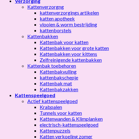
Verzorging
Kattenverzorgng
kattenverzorgings artikelen
katten apotheek
vlooien & worm bestrijding
kattenborstels
Kattenbakken
Kattenbak voor katten
Kattenbakken voor grote katten
Kattenbakken voor kittens
Zelfreinigende kattenbakken
Kattenbak toebehoren
Kattenbakvulling
kattenbakschepje
Kattenbak mat
Kattenbakzakken
Kattenspeelgoed
Actief kattenspeelgoed
Krabpalen
Tunnels voor katten
Kattenwanden & Klimplanken
electrisch-kattenspeelgoed
Kattenpuzzels
Katten verkoeling zomer