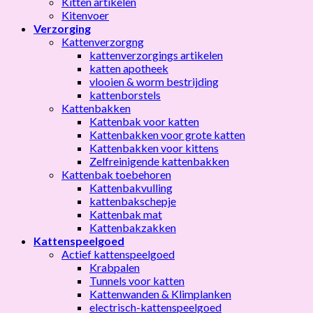
Kitten artikelen
Kitenvoer
Verzorging
Kattenverzorgng
kattenverzorgings artikelen
katten apotheek
vlooien & worm bestrijding
kattenborstels
Kattenbakken
Kattenbak voor katten
Kattenbakken voor grote katten
Kattenbakken voor kittens
Zelfreinigende kattenbakken
Kattenbak toebehoren
Kattenbakvulling
kattenbakschepje
Kattenbak mat
Kattenbakzakken
Kattenspeelgoed
Actief kattenspeelgoed
Krabpalen
Tunnels voor katten
Kattenwanden & Klimplanken
electrisch-kattenspeelgoed