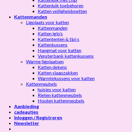
Kattenluik toebehoren
Katten veiligheidsnetten
Kattenmanden
Ligplaats voor katten
Kattenmanden
Katten iglo’s
Kattententen & tipi s
Kattenkussens
Hangmat voor katten
Vensterbank kattenkussens
Warme ligplaatsen
Katten dekens
Katten slaapzakken
Warmtekussens voor katten
Kattenmeubels
huisjes voor katten
Rieten kattenmeubels
Houten kattenmeubels
Aanbieding
cadeautjes
Inloggen / Registreren
Newsletter