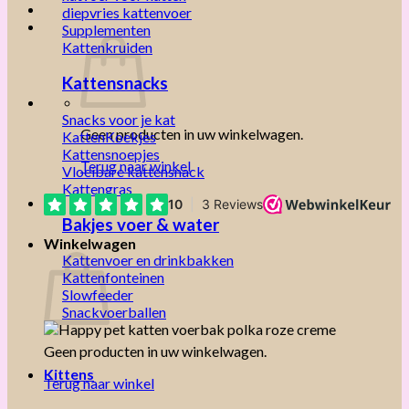
diepvries kattenvoer
Supplementen
Kattenkruiden
Kattensnacks
Snacks voor je kat
Geen producten in uw winkelwagen.
KattenKoekjes
Kattensnoepjes
Terug naar winkel
Vloeibare kattensnack
Kattengras
Bakjes voer & water
Winkelwagen
Kattenvoer en drinkbakken
Kattenfonteinen
Slowfeeder
Snackvoerballen
Geen producten in uw winkelwagen.
Kittens
Terug naar winkel