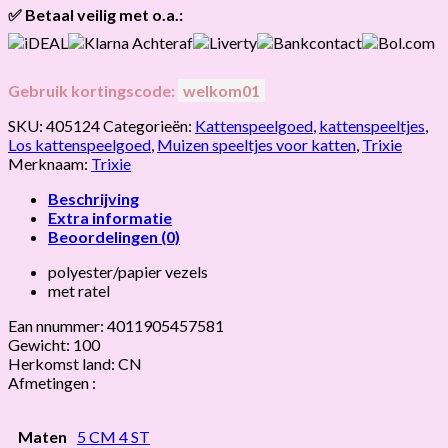
✅ Betaal veilig met o.a.:
Gebruik kortingscode:
welkom01
SKU:
405124
Categorieën:
Kattenspeelgoed
,
kattenspeeltjes
,
Los kattenspeelgoed
,
Muizen speeltjes voor katten
,
Trixie
Merknaam:
Trixie
Beschrijving
Extra informatie
Beoordelingen (0)
polyester/papier vezels
met ratel
Ean nnummer: 4011905457581
Gewicht: 100
Herkomst land: CN
Afmetingen :
Maten
5 CM 4 ST