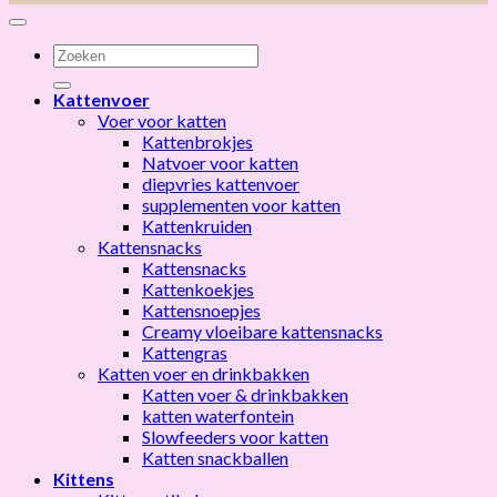
Zoeken
naar:
Kattenvoer
Voer voor katten
Kattenbrokjes
Natvoer voor katten
diepvries kattenvoer
supplementen voor katten
Kattenkruiden
Kattensnacks
Kattensnacks
Kattenkoekjes
Kattensnoepjes
Creamy vloeibare kattensnacks
Kattengras
Katten voer en drinkbakken
Katten voer & drinkbakken
katten waterfontein
Slowfeeders voor katten
Katten snackballen
Kittens