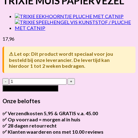
TRIXIE MUIS PAPIERVEZEL
17,96
⚠ Let op: Dit product wordt speciaal voor jou
besteld bij onze leverancier. De levertijd kan
hierdoor 1 tot 2 weken bedragen.
TRIXIE
MUIS
Toevoegen aan winkelwagen
PAPIERVEZEL
hoeveelheid
Onze beloftes
✅ Verzendkosten 5,95 & GRATIS v.a. 45.00
✅ Op voorraad = morgen al in huis
Brievenbus verzendingen zijn 3,95, een pakket 5,95 en
bestellingen v.a. 45,00 worden gratis verzonden.
✅ 28 dagen retourrecht
Als het product op voorraad is en je bestelt vóór 13:00, wordt
het
vandaag nog verzonden
.
✅ Klanten waarderen ons met 10.00 reviews
Niet tevreden? Geen probleem! Je hebt
28 dagen
de tijd om te
retourneren.
Onze klanten beoordelen ons gemiddeld met
9,2 bij webkeur