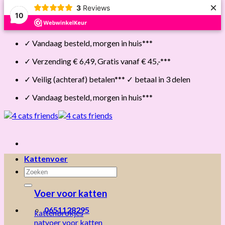
×
3
Reviews
10
Skip
✓ Vandaag besteld, morgen in huis***
to
content
✓ Verzending € 6,49, Gratis vanaf € 45,-***
✓ Veilig (achteraf) betalen*** ✓ betaal in 3 delen
✓ Vandaag besteld, morgen in huis***
Kattenvoer
Zoeken
naar:
Voer voor katten
0651128295
kattenbrokjes
natvoer voor katten