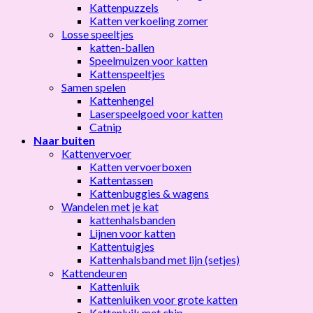
Kattenpuzzels
Katten verkoeling zomer
Losse speeltjes
katten-ballen
Speelmuizen voor katten
Kattenspeeltjes
Samen spelen
Kattenhengel
Laserspeelgoed voor katten
Catnip
Naar buiten
Kattenvervoer
Katten vervoerboxen
Kattentassen
Kattenbuggies & wagens
Wandelen met je kat
kattenhalsbanden
Lijnen voor katten
Kattentuigjes
Kattenhalsband met lijn (setjes)
Kattendeuren
Kattenluik
Kattenluiken voor grote katten
Kattenluik met chip