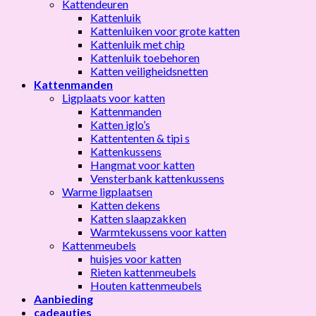
Kattendeuren
Kattenluik
Kattenluiken voor grote katten
Kattenluik met chip
Kattenluik toebehoren
Katten veiligheidsnetten
Kattenmanden
Ligplaats voor katten
Kattenmanden
Katten iglo’s
Kattententen & tipi s
Kattenkussens
Hangmat voor katten
Vensterbank kattenkussens
Warme ligplaatsen
Katten dekens
Katten slaapzakken
Warmtekussens voor katten
Kattenmeubels
huisjes voor katten
Rieten kattenmeubels
Houten kattenmeubels
Aanbieding
cadeautjes