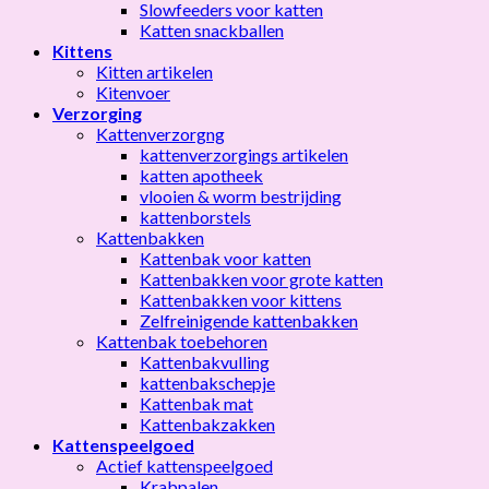
Slowfeeders voor katten
Katten snackballen
Kittens
Kitten artikelen
Kitenvoer
Verzorging
Kattenverzorgng
kattenverzorgings artikelen
katten apotheek
vlooien & worm bestrijding
kattenborstels
Kattenbakken
Kattenbak voor katten
Kattenbakken voor grote katten
Kattenbakken voor kittens
Zelfreinigende kattenbakken
Kattenbak toebehoren
Kattenbakvulling
kattenbakschepje
Kattenbak mat
Kattenbakzakken
Kattenspeelgoed
Actief kattenspeelgoed
Krabpalen