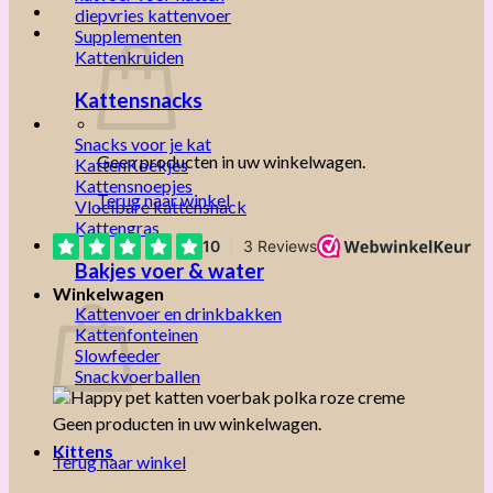
diepvries kattenvoer
Supplementen
Kattenkruiden
Kattensnacks
Snacks voor je kat
Geen producten in uw winkelwagen.
KattenKoekjes
Kattensnoepjes
Terug naar winkel
Vloeibare kattensnack
Kattengras
Bakjes voer & water
Winkelwagen
Kattenvoer en drinkbakken
Kattenfonteinen
Slowfeeder
Snackvoerballen
Geen producten in uw winkelwagen.
Kittens
Terug naar winkel