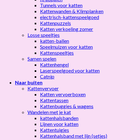
Tunnels voor katten
Kattenwanden & Klimplanken
electrisch-kattenspeelgoed
Kattenpuzzels
Katten verkoeling zomer
Losse speeltjes
katten-ballen
Speelmuizen voor katten
Kattenspeeltjes
Samen spelen
Kattenhengel
Laserspeelgoed voor katten
Catnip
Naar buiten
Kattenvervoer
Katten vervoerboxen
Kattentassen
Kattenbuggies & wagens
Wandelen met je kat
kattenhalsbanden
Lijnen voor katten
Kattentuigjes
Kattenhalsband met lijn (setjes)