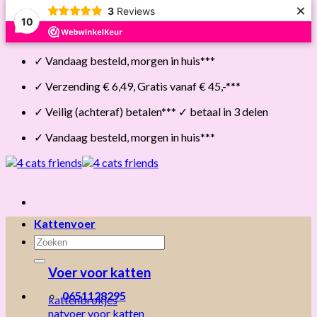
×
3
Reviews
10
Skip
✓ Vandaag besteld, morgen in huis***
to
content
✓ Verzending € 6,49, Gratis vanaf € 45,-***
✓ Veilig (achteraf) betalen*** ✓ betaal in 3 delen
✓ Vandaag besteld, morgen in huis***
Kattenvoer
Zoeken
naar:
Voer voor katten
0651128295
kattenbrokjes
natvoer voor katten