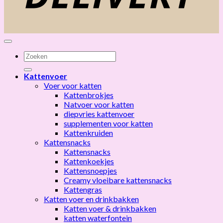
Zoeken
naar:
Kattenvoer
Voer voor katten
Kattenbrokjes
Natvoer voor katten
diepvries kattenvoer
supplementen voor katten
Kattenkruiden
Kattensnacks
Kattensnacks
Kattenkoekjes
Kattensnoepjes
Creamy vloeibare kattensnacks
Kattengras
Katten voer en drinkbakken
Katten voer & drinkbakken
katten waterfontein