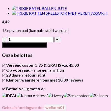
4,49
13 op voorraad (kan nabesteld worden)
TRIXIE
MUIS
Toevoegen aan winkelwagen
PLUCHE
BEIGE
Onze beloftes
hoeveelheid
✅ Verzendkosten 5,95 & GRATIS v.a. 45.00
✅ Op voorraad = morgen al in huis
Brievenbus verzendingen zijn 3,95, een pakket 5,95 en
bestellingen v.a. 45,00 worden gratis verzonden.
✅ 28 dagen retourrecht
Als het product op voorraad is en je bestelt vóór 13:00, wordt
het
vandaag nog verzonden
.
✅ Klanten waarderen ons met 10.00 reviews
Niet tevreden? Geen probleem! Je hebt
28 dagen
de tijd om te
retourneren.
Onze klanten beoordelen ons gemiddeld met
9,2 bij webkeur
✅ Betaal veilig met o.a.:
Gebruik kortingscode:
welkom01