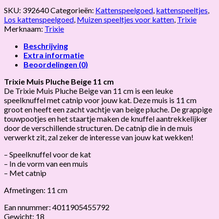
SKU:
392640
Categorieën:
Kattenspeelgoed
,
kattenspeeltjes
,
Los kattenspeelgoed
,
Muizen speeltjes voor katten
,
Trixie
Merknaam:
Trixie
Beschrijving
Extra informatie
Beoordelingen (0)
Trixie Muis Pluche Beige 11 cm
De Trixie Muis Pluche Beige van 11 cm is een leuke
speelknuffel met catnip voor jouw kat. Deze muis is 11 cm
groot en heeft een zacht vachtje van beige pluche. De grappige
touwpootjes en het staartje maken de knuffel aantrekkelijker
door de verschillende structuren. De catnip die in de muis
verwerkt zit, zal zeker de interesse van jouw kat wekken!
– Speelknuffel voor de kat
– In de vorm van een muis
– Met catnip
Afmetingen: 11 cm
Ean nnummer: 4011905455792
Gewicht: 18