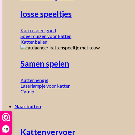
losse speeltjes
Kattenspeelgoed
Speelmuizen voor katten
Kattenballen
Samen spelen
Kattenhengel
Laserlampje voor katten
Catnip
Naar buiten
10
Kattenvervoer