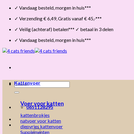
Skip
✓ Vandaag besteld, morgen in huis***
to
✓ Verzending € 6,49, Gratis vanaf € 45,-***
content
✓ Veilig (achteraf) betalen*** ✓ betaal in 3 delen
✓ Vandaag besteld, morgen in huis***
Kattenvoer
Zoeken
naar:
Voer voor katten
0651128295
kattenbrokjes
natvoer voor katten
diepvries kattenvoer
Supplementen