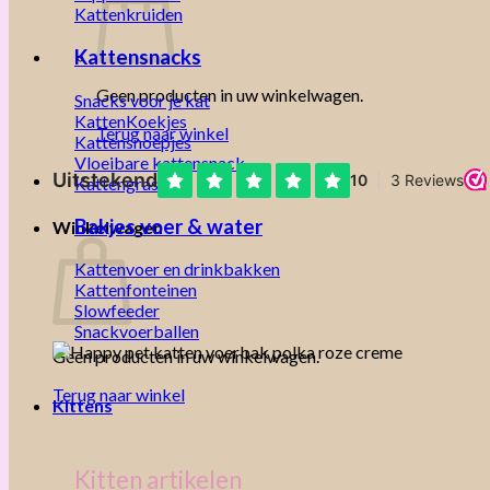
Kattenkruiden
Kattensnacks
Geen producten in uw winkelwagen.
Snacks voor je kat
KattenKoekjes
Terug naar winkel
Kattensnoepjes
Vloeibare kattensnack
Kattengras
Bakjes voer & water
Winkelwagen
Kattenvoer en drinkbakken
Kattenfonteinen
Slowfeeder
Snackvoerballen
Geen producten in uw winkelwagen.
Terug naar winkel
Kittens
Kitten artikelen