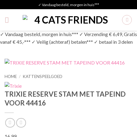
Skip
✓ Vandaag besteld, morgen in huis***
to
content
✓ Vandaag besteld, morgen in huis*** ✓ Verzending € 6,49, Gratis
vanaf € 45,-*** ✓ Veilig (achteraf) betalen*** ✓ betaal in 3 delen
HOME
/
KATTENSPEELGOED
TRIXIE RESERVE STAM MET TAPEIND
VOOR 44416
16,99