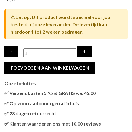
⚠ Let op: Dit product wordt speciaal voor jou
besteld bij onze leverancier. De levertijd kan
hierdoor 1 tot 2 weken bedragen.
TRIXIE
TOEVOEGEN AAN WINKELWAGEN
RESERVE
STAM
Onze beloftes
MET
TAPEIND
✅ Verzendkosten 5,95 & GRATIS v.a. 45.00
VOOR
Brievenbus verzendingen zijn 3,95, een pakket 5,95 en
✅ Op voorraad = morgen al in huis
44416
bestellingen v.a. 45,00 worden gratis verzonden.
Als het product op voorraad is en je bestelt vóór 13:00, wordt
hoeveelheid
✅ 28 dagen retourrecht
het
vandaag nog verzonden
.
Niet tevreden? Geen probleem! Je hebt
28 dagen
de tijd om te
✅ Klanten waarderen ons met 10.00 reviews
retourneren.
Onze klanten beoordelen ons gemiddeld met
9,2 bij webkeur