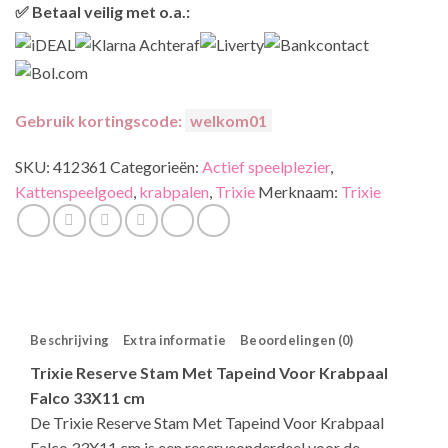
✅ Betaal veilig met o.a.:
Gebruik kortingscode:
welkom01
SKU:
412361
Categorieën:
Actief speelplezier
,
Kattenspeelgoed
,
krabpalen
,
Trixie
Merknaam:
Trixie
Beschrijving
Extra informatie
Beoordelingen (0)
Trixie Reserve Stam Met Tapeind Voor Krabpaal
Falco 33X11 cm
De Trixie Reserve Stam Met Tapeind Voor Krabpaal
Falco 33X11 cm is een reserveonderdeel voor de