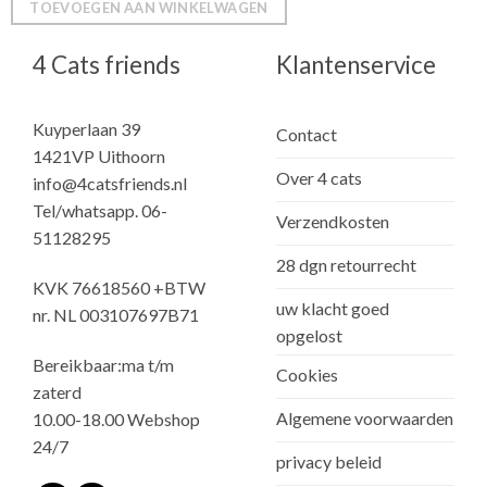
TOEVOEGEN AAN WINKELWAGEN
4 Cats friends
Klantenservice
Kuyperlaan 39
Contact
1421VP Uithoorn
Over 4 cats
info@4catsfriends.nl
Tel/whatsapp. 06-
Verzendkosten
51128295
28 dgn retourrecht
KVK 76618560 +BTW
uw klacht goed
nr. NL 003107697B71
opgelost
Bereikbaar:ma t/m
Cookies
zaterd
Algemene voorwaarden
10.00-18.00 Webshop
24/7
privacy beleid