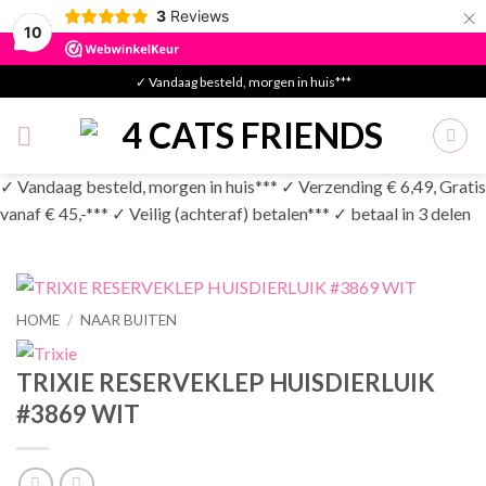
×
3
Reviews
10
Skip
✓ Vandaag besteld, morgen in huis***
to
content
✓ Vandaag besteld, morgen in huis*** ✓ Verzending € 6,49, Gratis
vanaf € 45,-*** ✓ Veilig (achteraf) betalen*** ✓ betaal in 3 delen
HOME
/
NAAR BUITEN
TRIXIE RESERVEKLEP HUISDIERLUIK
#3869 WIT