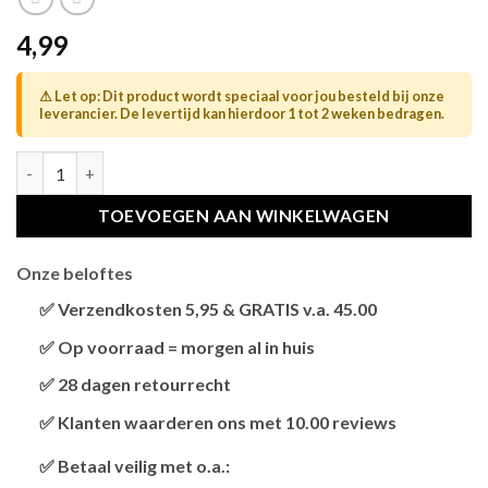
4,99
⚠ Let op: Dit product wordt speciaal voor jou besteld bij onze
leverancier. De levertijd kan hierdoor 1 tot 2 weken bedragen.
TRIXIE RESERVEKLEP HUISDIERLUIK #3869 WIT hoeveelheid
TOEVOEGEN AAN WINKELWAGEN
Onze beloftes
✅ Verzendkosten 5,95 & GRATIS v.a. 45.00
Brievenbus verzendingen zijn 3,95, een pakket 5,95 en
✅ Op voorraad = morgen al in huis
bestellingen v.a. 45,00 worden gratis verzonden.
Als het product op voorraad is en je bestelt vóór 13:00,
✅ 28 dagen retourrecht
wordt het
vandaag nog verzonden
.
Niet tevreden? Geen probleem! Je hebt
28 dagen
de tijd
✅ Klanten waarderen ons met 10.00 reviews
om te retourneren.
Onze klanten beoordelen ons gemiddeld met
9,2 bij
✅ Betaal veilig met o.a.:
webkeur