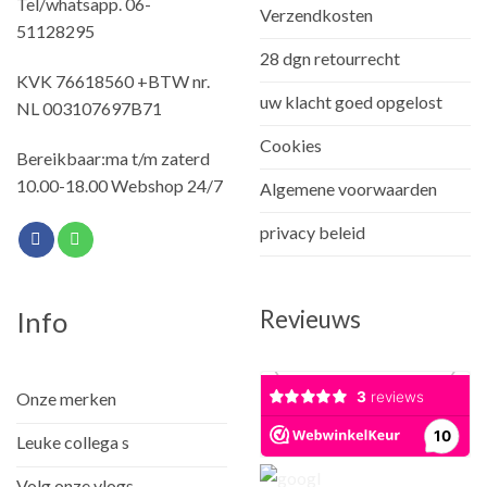
Tel/whatsapp. 06-
Verzendkosten
51128295
28 dgn retourrecht
KVK 76618560 +BTW nr.
uw klacht goed opgelost
NL 003107697B71
Cookies
Bereikbaar:ma t/m zaterd
10.00-18.00 Webshop 24/7
Algemene voorwaarden
privacy beleid
Revieuws
Info
Onze merken
Leuke collega s
Volg onze vlogs