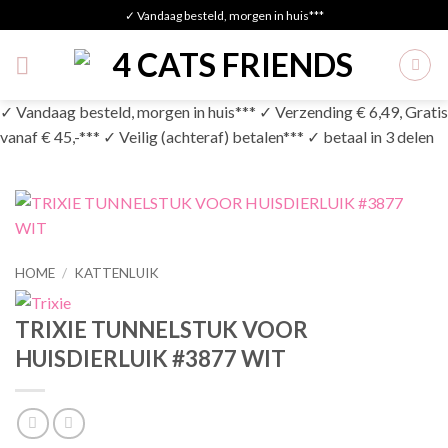
Skip
✓ Vandaag besteld, morgen in huis***
to
content
✓ Vandaag besteld, morgen in huis*** ✓ Verzending € 6,49, Gratis
vanaf € 45,-*** ✓ Veilig (achteraf) betalen*** ✓ betaal in 3 delen
HOME
/
KATTENLUIK
TRIXIE TUNNELSTUK VOOR
HUISDIERLUIK #3877 WIT