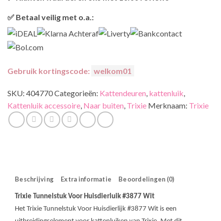
retourneren.
Onze klanten beoordelen ons gemiddeld met
9,2 bij webkeur
✅ Betaal veilig met o.a.:
Gebruik kortingscode:
welkom01
SKU:
404770
Categorieën:
Kattendeuren
,
kattenluik
,
Kattenluik accessoire
,
Naar buiten
,
Trixie
Merknaam:
Trixie
Beschrijving
Extra informatie
Beoordelingen (0)
Trixie Tunnelstuk Voor Huisdierluik
#3877
Wit
Het Trixie Tunnelstuk Voor Huisdierlijk
#3877
Wit is een