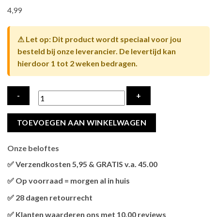
4,99
⚠ Let op: Dit product wordt speciaal voor jou
besteld bij onze leverancier. De levertijd kan
hierdoor 1 tot 2 weken bedragen.
TRIXIE
TOEVOEGEN AAN WINKELWAGEN
TUNNELSTUK
VOOR
Onze beloftes
HUISDIERLUIK
#3877
✅ Verzendkosten 5,95 & GRATIS v.a. 45.00
WIT
Brievenbus verzendingen zijn 3,95, een pakket 5,95 en
✅ Op voorraad = morgen al in huis
hoeveelheid
bestellingen v.a. 45,00 worden gratis verzonden.
Als het product op voorraad is en je bestelt vóór 13:00, wordt
✅ 28 dagen retourrecht
het
vandaag nog verzonden
.
Niet tevreden? Geen probleem! Je hebt
28 dagen
de tijd om te
✅ Klanten waarderen ons met 10.00 reviews